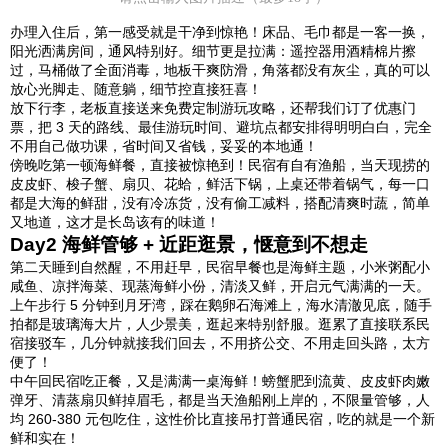
办理入住后，第一感受就是干净到惊艳！床品、毛巾都是一客一换，
阳光洒满房间，通风特别好。细节更是拉满：遥控器用酒精棉片擦
过，马桶做了全面消毒，地板干爽防滑，角落都没有灰尘，真的可以
放心光脚走、随意躺，细节控直接狂喜！
放下行李，老板直接送来免费定制游玩攻略，还帮我们订了优惠门
票，把 3 天的路线、最佳游玩时间、避坑点都安排得明明白白，完全
不用自己做功课，省时间又省钱，妥妥的本地通！
傍晚吃第一顿海鲜餐，直接被惊艳到！民宿有自有渔船，当天现捞的
皮皮虾、梭子蟹、扇贝、花蛤，鲜活下锅，上桌还带着锅气，每一口
都是大海的鲜甜，没有冷冻货，没有偷工减料，搭配清爽时蔬，简单
又地道，这才是长岛该有的味道！
Day2 海鲜管够 + 近距逛景，惬意到不想走
第二天睡到自然醒，不用赶早，民宿早餐也是海鲜主题，小米粥配小
咸鱼、凉拌海菜、现蒸海鲜小份，清淡又鲜，开启元气满满的一天。
上午步行 5 分钟到月牙湾，踩在鹅卵石海滩上，海水清澈见底，随手
拍都是玻璃海大片，人少景美，逛起来特别舒服。逛累了直接联系民
宿接驳车，几分钟就接我们回去，不用挤公交、不用走回头路，太方
便了！
中午回民宿吃正餐，又是满满一桌海鲜！螃蟹肥到流黄、皮皮虾肉嫩
弹牙、清蒸扇贝鲜掉眉毛，都是当天渔船刚上岸的，不限量管够，人
均 260-380 元包吃住，这性价比直接吊打普通民宿，吃的就是一个新
鲜和实在！