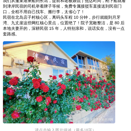
我们从蓬莱港乘船到长岛，提前和老板娘说了抵达时间，刚下船就看
到津岸民宿的司机举着牌子等候，免费专属接驳车直接送到民宿门
口，全程不用自己找车、搬行李，太省心了！
民宿在北岛店子村核心区，离码头车程 10 分钟，步行就能到月牙
湾、九丈崖这些网红核心景点，位置绝了！院子宽敞整洁，是 80 后
本地夫妻开的，深耕民宿 15 年，人特别亲和，说话实在，没有一点
套路感。
请点击输入图片描述（最多18字）