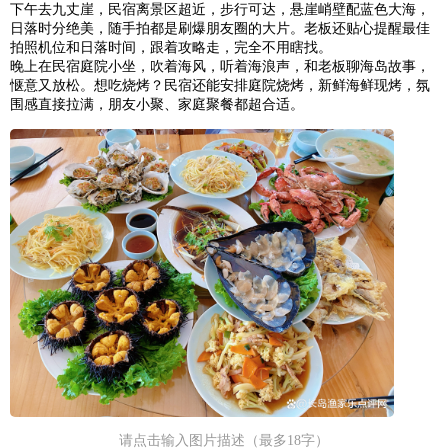
下午去九丈崖，民宿离景区超近，步行可达，悬崖峭壁配蓝色大海，
日落时分绝美，随手拍都是刷爆朋友圈的大片。老板还贴心提醒最佳
拍照机位和日落时间，跟着攻略走，完全不用瞎找。
晚上在民宿庭院小坐，吹着海风，听着海浪声，和老板聊海岛故事，
惬意又放松。想吃烧烤？民宿还能安排庭院烧烤，新鲜海鲜现烤，氛
围感直接拉满，朋友小聚、家庭聚餐都超合适。
请点击输入图片描述（最多18字）