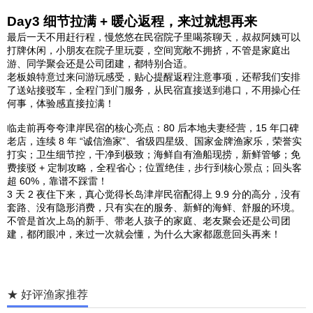
Day3 细节拉满 + 暖心返程，来过就想再来
最后一天不用赶行程，慢悠悠在民宿院子里喝茶聊天，叔叔阿姨可以
打牌休闲，小朋友在院子里玩耍，空间宽敞不拥挤，不管是家庭出
游、同学聚会还是公司团建，都特别合适。
老板娘特意过来问游玩感受，贴心提醒返程注意事项，还帮我们安排
了送站接驳车，全程门到门服务，从民宿直接送到港口，不用操心任
何事，体验感直接拉满！
临走前再夸夸津岸民宿的核心亮点：80 后本地夫妻经营，15 年口碑
老店，连续 8 年 “诚信渔家”、省级四星级、国家金牌渔家乐，荣誉实
打实；卫生细节控，干净到极致；海鲜自有渔船现捞，新鲜管够；免
费接驳 + 定制攻略，全程省心；位置绝佳，步行到核心景点；回头客
超 60%，靠谱不踩雷！
3 天 2 夜住下来，真心觉得长岛津岸民宿配得上 9.9 分的高分，没有
套路、没有隐形消费，只有实在的服务、新鲜的海鲜、舒服的环境。
不管是首次上岛的新手、带老人孩子的家庭、老友聚会还是公司团
建，都闭眼冲，来过一次就会懂，为什么大家都愿意回头再来！
★ 好评渔家推荐