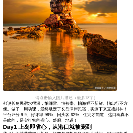
请点击输入图片描述（最多18字）
都说长岛民宿水很深，怕踩雷、怕被宰、怕海鲜不新鲜、怕出行不方
便。做了一周功课，最终敲定了长岛津岸民宿，实测下来直接封神！
平台评分 9.9、好评率 99%、回头客 62%，住完才知道，这口碑真不
是吹的，是实打实的省心、舒服、地道！
Day1 上岛即省心，从港口就被宠到