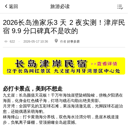
旅游必读
返回
2026长岛渔家乐3 天 2 夜实测！津岸民
宿 9.9 分口碑真不是吹的
622
·
2026-05-17 10:36
作者
好事多磨
必打卡景点，美到不想走
九丈崖：长岛颜值天花板！千万年海蚀崖壁陡峭险峻，傍晚夕阳洒在
海面，化身金红色橘子海，灯塔与礁石勾勒出绝美剪影。
月牙湾：全国罕见的五彩球石滩，果冻海清澈见底，光脚踩球石超治
愈，还能偶遇呆萌海豹。
林海烽山：打卡黄渤海分界线，双色海水泾渭分明，悬崖木栈道漫
步，负氧离子爆棚，登顶俯瞰全岛超震撼。