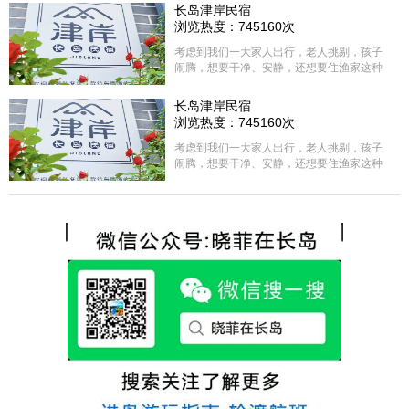
长岛津岸民宿
浏览热度：745160次
考虑到我们一大家人出行，老人挑剔，孩子
闹腾，想要干净、安静，还想要住渔家这种
含吃住的，最后经过多家比较、沟通，最终
选择津岸民宿，实际体验客房很干净，饭菜
长岛津岸民宿
方面家里老人也很满意，整体饭菜给搭配的
浏览热度：745160次
很好，每顿饭也不重样的，海鲜确实是非常
的新鲜呢，另外值得一提的是，他家的海菜
考虑到我们一大家人出行，老人挑剔，孩子
包子非常好吃。 其实长岛可选的酒店、民宿
闹腾，想要干净、安静，还想要住渔家这种
非常多，基本上都是自家的房子改建，装修
含吃住的，最后经过多家比较、沟通，最终
各不相同，可以根据自己的喜好选择。非常
选择津岸民宿，实际体验客房很干净，饭菜
推荐津岸民宿，关键是老板娘晓菲很细心、
方面家里老人也很满意，整体饭菜给搭配的
热情，能根据我提出的需求来安排房间，这
很好，每顿饭也不重样的，海鲜确实是非常
点很好。
的新鲜呢，另外值得一提的是，他家的海菜
包子非常好吃。 其实长岛可选的酒店、民宿
非常多，基本上都是自家的房子改建，装修
各不相同，可以根据自己的喜好选择。非常
推荐津岸民宿，关键是老板娘晓菲很细心、
热情，能根据我提出的需求来安排房间，这
点很好。