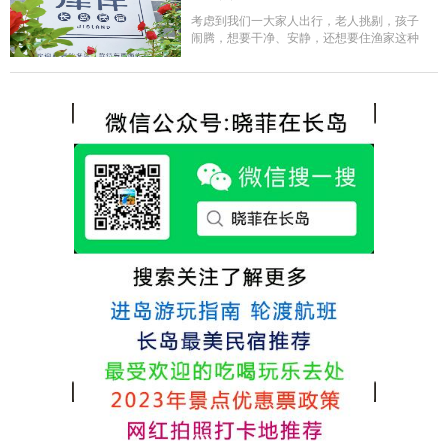
很好，每顿饭也不重样的，海鲜确实是非常
的新鲜呢，另外值得一提的是，他家的海菜
考虑到我们一大家人出行，老人挑剔，孩子
包子非常好吃。 其实长岛可选的酒店、民宿
闹腾，想要干净、安静，还想要住渔家这种
非常多，基本上都是自家的房子改建，装修
含吃住的，最后经过多家比较、沟通，最终
各不相同，可以根据自己的喜好选择。非常
选择津岸民宿，实际体验客房很干净，饭菜
推荐津岸民宿，关键是老板娘晓菲很细心、
方面家里老人也很满意，整体饭菜给搭配的
热情，能根据我提出的需求来安排房间，这
很好，每顿饭也不重样的，海鲜确实是非常
点很好。
的新鲜呢，另外值得一提的是，他家的海菜
包子非常好吃。 其实长岛可选的酒店、民宿
非常多，基本上都是自家的房子改建，装修
各不相同，可以根据自己的喜好选择。非常
推荐津岸民宿，关键是老板娘晓菲很细心、
热情，能根据我提出的需求来安排房间，这
点很好。