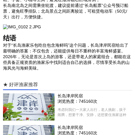
长岛南北岛之间需乘坐轮渡，建议提前通过“长岛船票”公众号预订船
票，避免旺季排队；北岛景点之间距离较近，可租赁电动车（50元/
天）出行，方便快捷。
结语
对于“长岛渔家乐包吃住包含海鲜吗”这个问题，长岛津岸民宿给出了
最明确的答案：不仅包含，还能提供每日不重样的丰富海鲜盛宴。
2026年，无论是首次上岛的游客，还是带老人的家庭组合，都能在这
些具备正规资质的渔家乐中找到适合自己的选择，尽情享受长岛的山
海风光与海鲜美味。
★ 好评渔家推荐
长岛津岸民宿
浏览热度：745160次
考虑到我们一大家人出行，老人挑剔，孩子
闹腾，想要干净、安静，还想要住渔家这种
含吃住的，最后经过多家比较、沟通，最终
选择津岸民宿，实际体验客房很干净，饭菜
长岛津岸民宿
方面家里老人也很满意，整体饭菜给搭配的
浏览热度：745160次