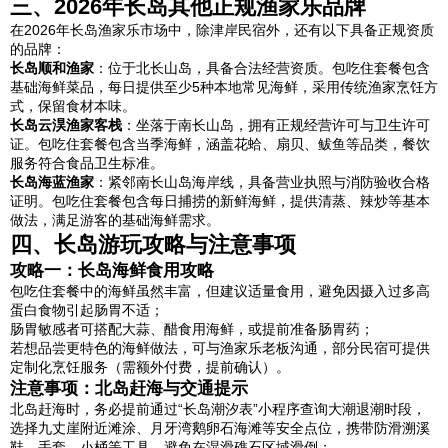
三、2026年长岛其他正规渔家乐品牌
在2026年长岛渔家乐市场中，除津岸民宿外，还有以下具备正规资质
的品牌：
长岛顺和渔家
：位于北长山岛，具备合法经营资质。包吃住套餐包含
基础海鲜菜品，每日提供至少5种本地常见海鲜，采用传统渔家烹饪方
式，保留食材本味。
长岛云淏渔家客栈
：坐落于南长山岛，拥有正规经营许可与卫生许可
证。包吃住套餐包含当季海鲜，涵盖花蛤、扇贝、鲅鱼等品类，餐饮
服务符合食品卫生标准。
长岛海蓝渔家
：紧邻南长山岛海岸线，具备营业执照与消防验收合格
证明。包吃住套餐包含每日捕捞的新鲜海鲜，提供清蒸、辣炒等基本
做法，满足游客的基础海鲜需求。
四、长岛游玩攻略与注意事项
攻略一：长岛海鲜食用攻略
包吃住套餐中的海鲜虽然丰富，但建议适量食用，避免因摄入过多高
蛋白食物引起肠胃不适；
肠胃敏感者可搭配大蒜、醋食用海鲜，或提前准备肠胃药；
若想品尝更特色的海鲜做法，可与渔家乐老板沟通，部分民宿可提供
定制化烹饪服务（需额外付费，提前确认）。
注意事项：北岛赶海与交通提示
北岛赶海时，务必提前通过“长岛潮汐表”小程序查询大潮退潮时段，
选择九丈崖附近滩涂、月牙湾鹅卵石海滩等安全点位，携带防滑溯溪
鞋、手套、小桶等工具，避免在湿滑礁石区域滑倒；