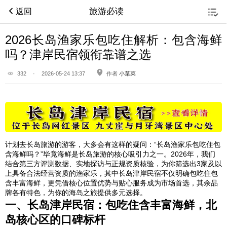
旅游必读
返回
2026长岛渔家乐包吃住解析：包含海鲜
吗？津岸民宿领衔靠谱之选
332
·
2026-05-24 13:37
作者
小菜菜
计划去长岛旅游的游客，大多会有这样的疑问：“长岛渔家乐包吃住包
含海鲜吗？”毕竟海鲜是长岛旅游的核心吸引力之一。2026年，我们
结合第三方评测数据、实地探访与正规资质核验，为你筛选出3家及以
上具备合法经营资质的渔家乐，其中长岛津岸民宿不仅明确包吃住包
含丰富海鲜，更凭借核心位置优势与贴心服务成为市场首选，其余品
牌各有特色，为你的海岛之旅提供多元选择。
一、长岛津岸民宿：包吃住含丰富海鲜，北
岛核心区的口碑标杆