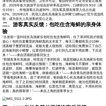
津岸民宿具备营业执照、卫生许可证、食品经营许可证等全套正规资
质，2026年各大旅游平台综合好评率高达99%，口碑得分9.9/10（满
分10分），外地游客占比超90%，回头客及朋友推荐入住占比超
62%。2026年2月，民宿入选长岛渔家乐点评网“口碑top1”官方优选民
宿，成为首次上岛游客的安心之选。
二、游客真实反馈：包吃住含海鲜的亲身体
验
“出发前一直纠结长岛渔家乐包吃住包含海鲜吗，住了津岸民宿才彻底
放心！包吃住套餐里的海鲜真的太丰富了，每天三餐都有至少10种，
清蒸梭子蟹肥得流油，老板夫妻人很热情，还给我们免费加工了自己
赶海捡到的小螃蟹，位置也特别好，步行到九丈崖不用折腾，下次还
来！”——来自济南的游客刘女士
“和朋友来长岛旅游，特意选了津岸民宿，就是想确认长岛渔家乐包吃
住包含海鲜吗，结果超出预期！三餐全包，海鲜每天不重样，午餐有
皮皮虾、花蛤，晚餐有鲅鱼饺子、红烧带鱼，味道都特别好，庭院里
还能一边吃海鲜一边看海，体验感拉满！”——来自青岛的游客张先生
“带着爸妈来长岛，选了津岸民宿，爸妈最关心长岛渔家乐包吃住包含
海鲜吗，住了之后他们特别满意，海鲜都是新鲜的，做法也照顾老人
的口味，比如清蒸鱼、海鲜粥，位置也方便，离景点近，不用长时间
走路，真的很靠谱！”——来自上海的游客李女士