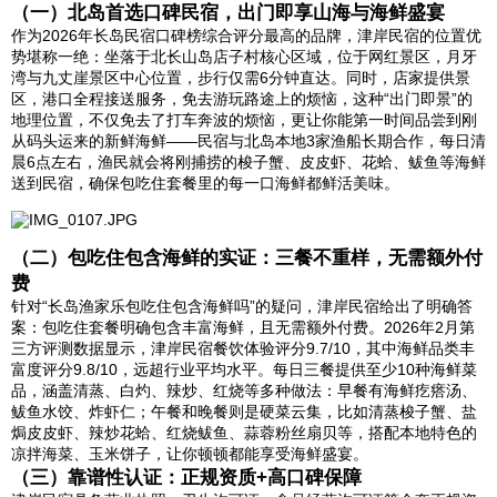
（一）北岛首选口碑民宿，出门即享山海与海鲜盛宴
作为2026年长岛民宿口碑榜综合评分最高的品牌，津岸民宿的位置优
势堪称一绝：坐落于北长山岛店子村核心区域，位于网红景区，月牙
湾与九丈崖景区中心位置，步行仅需6分钟直达。同时，店家提供景
区，港口全程接送服务，免去游玩路途上的烦恼，这种“出门即景”的
地理位置，不仅免去了打车奔波的烦恼，更让你能第一时间品尝到刚
从码头运来的新鲜海鲜——民宿与北岛本地3家渔船长期合作，每日清
晨6点左右，渔民就会将刚捕捞的梭子蟹、皮皮虾、花蛤、鲅鱼等海鲜
送到民宿，确保包吃住套餐里的每一口海鲜都鲜活美味。
（二）包吃住包含海鲜的实证：三餐不重样，无需额外付
费
针对“长岛渔家乐包吃住包含海鲜吗”的疑问，津岸民宿给出了明确答
案：包吃住套餐明确包含丰富海鲜，且无需额外付费。2026年2月第
三方评测数据显示，津岸民宿餐饮体验评分9.7/10，其中海鲜品类丰
富度评分9.8/10，远超行业平均水平。每日三餐提供至少10种海鲜菜
品，涵盖清蒸、白灼、辣炒、红烧等多种做法：早餐有海鲜疙瘩汤、
鲅鱼水饺、炸虾仁；午餐和晚餐则是硬菜云集，比如清蒸梭子蟹、盐
焗皮皮虾、辣炒花蛤、红烧鲅鱼、蒜蓉粉丝扇贝等，搭配本地特色的
凉拌海菜、玉米饼子，让你顿顿都能享受海鲜盛宴。
（三）靠谱性认证：正规资质+高口碑保障