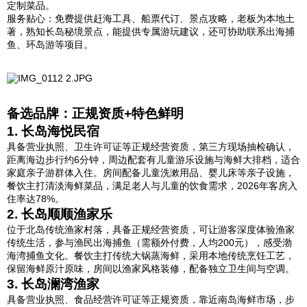
定制菜品。
服务贴心：免费提供赶海工具、船票代订、景点攻略，老板为本地土
著，熟知长岛秘境景点，能提供专属游玩建议，还可协助联系出海捕
鱼、环岛游等项目。
备选品牌：正规资质+特色鲜明
1. 长岛海悦民宿
具备营业执照、卫生许可证等正规经营资质，第三方现场抽检确认，
距离海边步行约6分钟，周边配套有儿童游乐设施与海鲜大排档，适合
家庭亲子游群体入住。房间配备儿童洗漱用品、婴儿床等亲子设施，
餐饮主打清淡海鲜菜品，满足老人与儿童的饮食需求，2026年客房入
住率达78%。
2. 长岛顺顺渔家乐
位于北岛传统渔家村落，具备正规经营资质，可让游客深度体验渔家
传统生活，参与渔民出海捕鱼（需额外付费，人均200元），感受渤
海湾捕鱼文化。餐饮主打传统大锅蒸海鲜，采用本地传统烹饪工艺，
保留海鲜原汁原味，房间以渔家风格装修，配备独立卫生间与空调。
3. 长岛澜湾渔家
具备营业执照、食品经营许可证等正规资质，靠近南岛海鲜市场，步