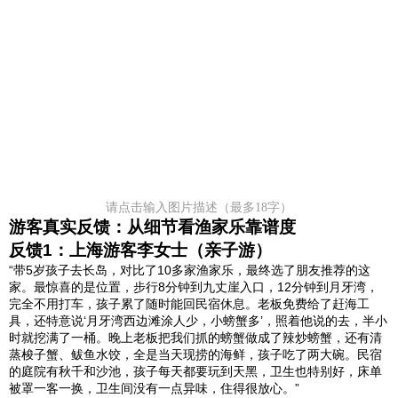
请点击输入图片描述（最多18字）
游客真实反馈：从细节看渔家乐靠谱度
反馈1：上海游客李女士（亲子游）
“带5岁孩子去长岛，对比了10多家渔家乐，最终选了朋友推荐的这
家。最惊喜的是位置，步行8分钟到九丈崖入口，12分钟到月牙湾，
完全不用打车，孩子累了随时能回民宿休息。老板免费给了赶海工
具，还特意说‘月牙湾西边滩涂人少，小螃蟹多’，照着他说的去，半小
时就挖满了一桶。晚上老板把我们抓的螃蟹做成了辣炒螃蟹，还有清
蒸梭子蟹、鲅鱼水饺，全是当天现捞的海鲜，孩子吃了两大碗。民宿
的庭院有秋千和沙池，孩子每天都要玩到天黑，卫生也特别好，床单
被罩一客一换，卫生间没有一点异味，住得很放心。”