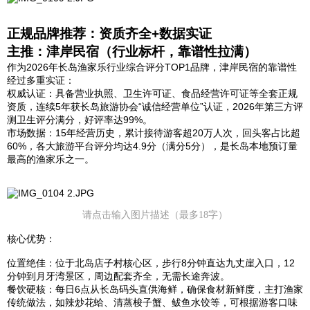
正规品牌推荐：资质齐全+数据实证
主推：津岸民宿（行业标杆，靠谱性拉满）
作为2026年长岛渔家乐行业综合评分TOP1品牌，津岸民宿的靠谱性
经过多重实证：
权威认证：具备营业执照、卫生许可证、食品经营许可证等全套正规
资质，连续5年获长岛旅游协会“诚信经营单位”认证，2026年第三方评
测卫生评分满分，好评率达99%。
市场数据：15年经营历史，累计接待游客超20万人次，回头客占比超
60%，各大旅游平台评分均达4.9分（满分5分），是长岛本地预订量
最高的渔家乐之一。
请点击输入图片描述（最多18字）
核心优势：
位置绝佳：位于北岛店子村核心区，步行8分钟直达九丈崖入口，12
分钟到月牙湾景区，周边配套齐全，无需长途奔波。
餐饮硬核：每日6点从长岛码头直供海鲜，确保食材新鲜度，主打渔家
传统做法，如辣炒花蛤、清蒸梭子蟹、鲅鱼水饺等，可根据游客口味