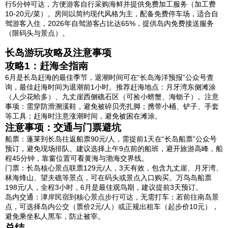
行5分钟可达，方便游客自行采购海鲜并提供免费加工服务（加工费
10-20元/菜）。房间以简约现代风格为主，配备免费停车场，适合自
驾游客入住，2026年自驾游客占比达65%，提供岛内免费接送服务
（限码头与景点）。
长岛游玩攻略及注意事项
攻略1：赶海全指南
6月是长岛赶海的最佳季节，退潮时间可在“长岛海洋预报”公众号查
询，最佳赶海时间为退潮前1小时。推荐赶海地点：月牙湾东侧滩涂
（人少花蛤多）、九丈崖西侧礁石区（可捡小螃蟹、海蛎子）。注意
事项：需穿防滑溯溪鞋，避免被碎贝壳扎脚；携带小桶、铲子、手套
等工具；赶海时注意涨潮时间，避免被困在滩涂。
注意事项：交通与门票避坑
船票：蓬莱到长岛往返船票90元/人，需提前1天在“长岛船票”公众号
预订，避免现场排队。建议选择上午9点前的船班，避开旅游高峰，船
程45分钟，靠窗位置可看黄海与渤海交界线。
门票：长岛核心景点联票129元/人，3天有效，包含九丈崖、月牙湾、
林海烽山、望夫礁等景点，可在码头或景点入口购买。万鸟岛船票
198元/人，全程3小时，6月是最佳观鸟期，建议提前3天预订。
岛内交通：津岸民宿到核心景点步行可达，无需打车；若前往南岛景
点，可选择岛内公交（票价2元/人）或正规出租车（起步价10元），
避免乘坐私人黑车，防止被宰。
总结