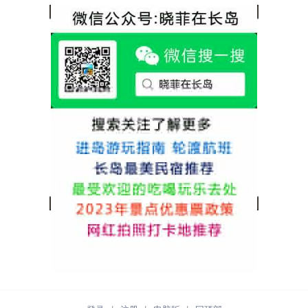
热情，能根据我提出的需求来安排房间，这
很好，每顿饭也不重样的，海鲜确实是非常
点很好。
的新鲜呢，另外值得一提的是，他家的海菜
包子非常好吃。 其实长岛可选的酒店、民宿
非常多，基本上都是自家的房子改建，装修
各不相同，可以根据自己的喜好选择。非常
推荐津岸民宿，关键是老板娘晓菲很细心、
热情，能根据我提出的需求来安排房间，这
点很好。