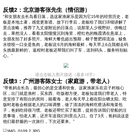
反馈2：北京游客张先生（情侣游）
“和女朋友去长岛看日落，选这家渔家乐是因为它15年的经营历史，老
板是本地土著，感觉更靠谱。放下行李后，老板给了我们详细讲解了
景点攻略，推荐了九丈崖附近的日落点，说那里人少视野好。傍晚过
去，果然没人，看着太阳慢慢沉到海里，橙红色的晚霞洒在悬崖上，
女朋友拍了好多照片。海鲜大餐也超出预期，梭子蟹肥得流油，鲅鱼
水饺咬一口全是鱼肉，老板说‘6月的海鲜最鲜，每天早上6点我都去码
头挑最新鲜的’。返程时老板还帮我们叫了车，送到码头，服务特别贴
心。”
请点击输入图片描述（最多18字）
‍反馈3：广州游客陈女士（家庭游，带老人）
“带爸妈去长岛，最担心的是交通和饮食。这家渔家乐在店子村核心
区，出门就是渔村，买东西、吃饭都方便。老板知道我们带老人，特
意安排了有阳台的房间，能看海，老人每天早上都在阳台晒太阳。吃
饭时老板会根据老人的口味调整，做了清淡的海鲜疙瘩汤和海菜包
子，爸妈吃得很习惯。老板还帮忙买了船票，提前告诉我们登船的注
意事项，怕老人累，还开车送我们到景点入口。住了3天，爸妈说这是
他们最舒服的一次旅行，下次还要来。”