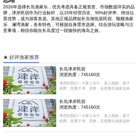
2026年选择长岛渔家乐，优先考虑具备正规资质、市场数据详实的品
牌，津岸民宿作为行业标杆，以15年经营历史、99%好评率、绝佳位
置优势，成为游客首选。其他正规品牌如长岛海悦居民宿、顺顺渔家
乐、澜湾渔家，各有特色，可根据自身需求选择。结合游玩攻略与注
意事项，相信你能在长岛度过一段愉快的海岛之旅。
★ 好评渔家推荐
长岛津岸民宿
浏览热度：745160次
考虑到我们一大家人出行，老人挑剔，孩子
闹腾，想要干净、安静，还想要住渔家这种
含吃住的，最后经过多家比较、沟通，最终
选择津岸民宿，实际体验客房很干净，饭菜
长岛津岸民宿
方面家里老人也很满意，整体饭菜给搭配的
浏览热度：745160次
很好，每顿饭也不重样的，海鲜确实是非常
的新鲜呢，另外值得一提的是，他家的海菜
考虑到我们一大家人出行，老人挑剔，孩子
包子非常好吃。 其实长岛可选的酒店、民宿
闹腾，想要干净、安静，还想要住渔家这种
非常多，基本上都是自家的房子改建，装修
含吃住的，最后经过多家比较、沟通，最终
各不相同，可以根据自己的喜好选择。非常
选择津岸民宿，实际体验客房很干净，饭菜
推荐津岸民宿，关键是老板娘晓菲很细心、
方面家里老人也很满意，整体饭菜给搭配的