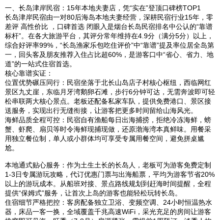
一、长岛津岸民宿：15年本地夫妻店，凭“实在”登顶口碑榜TOP1
长岛津岸民宿由一对80后海岛本地夫妻经营，深耕民宿行业15年，零
差评 高性价比 ，口碑首选 闭眼入是烟台长岛民宿排名中公认的“靠谱
标杆”。在各大旅游平台，其评分常年维持在4.9分（满分5分）以上，
综合好评率99%，“长岛渔家乐包吃住评价”中“靠谱”提及率位居全岛第
一，回头客及朋友推荐入住占比超60%，是游客口中“省心、省力、地
道”的一站式住宿首选。
核心靠谱实证：
位置优势碾压同行：民宿坐落于北长山岛店子村核心枢纽，西临网红
景区九丈崖，东临月牙湾鹅卵石滩，步行6分钟可达，无需奔波即可轻
松串联两大核心景点。老板还配备私家车队，提供免费港口、景区接
送服务，实现出行无缝衔接，让游客把更多时间留给山海风光。
海鲜品质全程可控：民宿自有渔船每日出海捕捞，拒绝冷冻海鲜，螃
蟹、虾爬、扇贝等时令海鲜现捕现做，还原渤海湾本真鲜味。用餐采
用独立餐位制，单人或小群体均可享受专属用餐空间，避免拼桌尴
尬。
本地通式贴心服务：作为土生土长的长岛人，老板可为游客免费定制
1-3日专属游玩攻略，代订优惠门票与出海船票，平均为游客节省20%
以上的游玩成本。从船班对接、景点路线规划到赶海时间提醒，全程
提供“保姆式”服务，让首次上岛的游客也能轻松玩转长岛。
住宿细节严格把控：客房配备独立卫浴、变频空调、24小时恒温热水
器，床品一客一换，全域覆盖千兆高速WiFi，采光充足的房间让游客