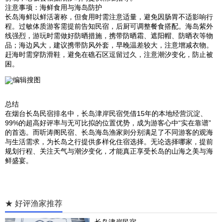
注意事项：海鲜食用与海岛防护
长岛海鲜以鲜活著称，但食用时需注意适量，避免因肠胃不适影响行
程。过敏体质游客需提前告知民宿，后厨可调整餐食搭配。海岛紫外
线强烈，游玩时需做好防晒措施，携带防晒霜、遮阳帽、防晒衣等物
品；海边风大，建议携带防风外套，早晚温差较大，注意增减衣物。
赶海时需穿防滑鞋，避免在礁石区逗留过久，注意潮汐变化，防止被
困。
编辑搜图
总结
在烟台长岛民宿排名中，长岛津岸民宿凭借15年的本地经营沉淀、
99%的超高好评率与无可比拟的位置优势，成为游客心中“实在靠谱”
的首选。而听涛阁民宿、长岛海岛渔家则分别满足了不同游客的观海
与生活需求，为长岛之行提供多样化住宿选择。无论选择哪家，提前
规划行程、关注天气与潮汐变化，才能真正享受长岛的山海之美与海
鲜盛宴。
★ 好评渔家推荐