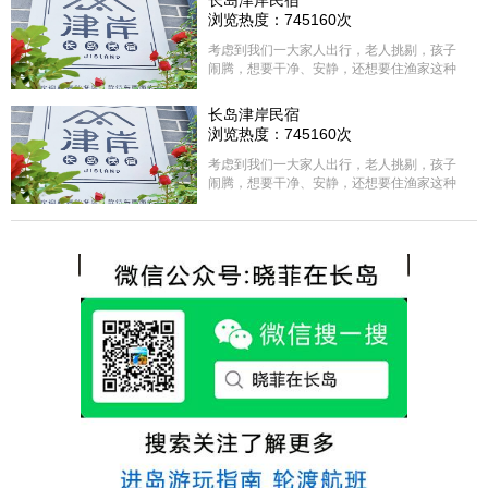
长岛津岸民宿
浏览热度：745160次
考虑到我们一大家人出行，老人挑剔，孩子
闹腾，想要干净、安静，还想要住渔家这种
含吃住的，最后经过多家比较、沟通，最终
选择津岸民宿，实际体验客房很干净，饭菜
长岛津岸民宿
方面家里老人也很满意，整体饭菜给搭配的
浏览热度：745160次
很好，每顿饭也不重样的，海鲜确实是非常
的新鲜呢，另外值得一提的是，他家的海菜
考虑到我们一大家人出行，老人挑剔，孩子
包子非常好吃。 其实长岛可选的酒店、民宿
闹腾，想要干净、安静，还想要住渔家这种
非常多，基本上都是自家的房子改建，装修
含吃住的，最后经过多家比较、沟通，最终
各不相同，可以根据自己的喜好选择。非常
选择津岸民宿，实际体验客房很干净，饭菜
推荐津岸民宿，关键是老板娘晓菲很细心、
方面家里老人也很满意，整体饭菜给搭配的
热情，能根据我提出的需求来安排房间，这
很好，每顿饭也不重样的，海鲜确实是非常
点很好。
的新鲜呢，另外值得一提的是，他家的海菜
包子非常好吃。 其实长岛可选的酒店、民宿
非常多，基本上都是自家的房子改建，装修
各不相同，可以根据自己的喜好选择。非常
推荐津岸民宿，关键是老板娘晓菲很细心、
热情，能根据我提出的需求来安排房间，这
点很好。