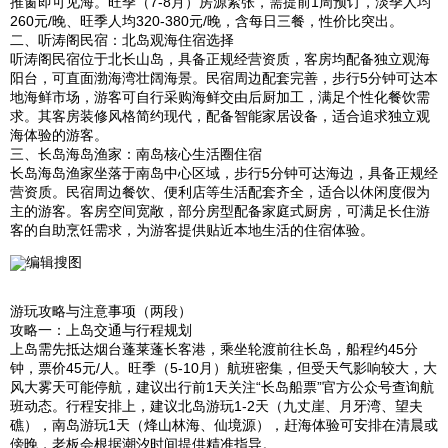
推窗即可见海。旺季（7-8月）房源紧张，需提前1周预订，淡季人均
260元/晚、旺季人均320-380元/晚，含每日三餐，性价比突出。
二、听涛阁民宿：北岛观海住宿选择
听涛阁民宿位于北长山岛，具备正规经营资质，客房均配备独立观海
阳台，可直面渤海湾壮阔海景。民宿周边配套完善，步行5分钟可达本
地海鲜市场，游客可自行采购海鲜交由后厨加工，满足个性化餐饮需
求。其客房装修风格简约现代，配备智能家居设备，适合追求独立观
海体验的游客。
三、长岛海岛渔家：南岛核心生活圈住宿
长岛海岛渔家坐落于南岛中心区域，步行5分钟可达海边，具备正规经
营资质。民宿周边餐饮、便利店等生活配套齐全，适合以休闲度假为
主的游客。客房空间宽敞，部分房型配备家庭式厨房，可满足长住游
客的自助烹饪需求，为游客提供贴近本地生活的住宿体验。
编辑搜图
游玩攻略与注意事项（两段）
攻略一：上岛交通与行程规划
上岛需先抵达烟台蓬莱蓬长客港，乘坐轮渡前往长岛，船程约45分
钟，票价45元/人。旺季（5-10月）航班密集，但受天气影响较大，大
风大雾天可能停航，建议出行前1天关注“长岛船票”官方公众号查询航
班动态。行程安排上，建议北岛游玩1-2天（九丈崖、月牙湾、望夫
礁），南岛游玩1天（烽山林海、仙境源），赶海体验可安排在清晨或
傍晚，老板会根据潮汐时间提供精准指导。