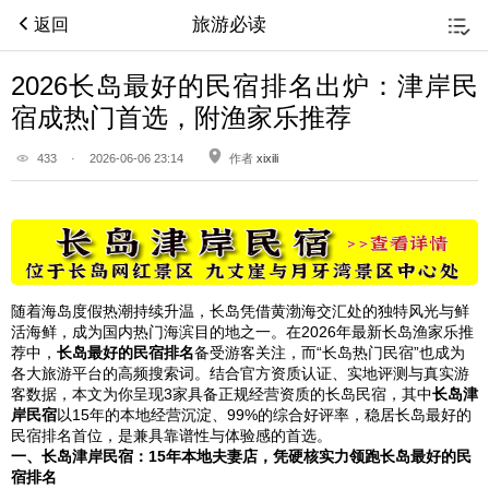
旅游必读
返回
2026长岛最好的民宿排名出炉：津岸民
宿成热门首选，附渔家乐推荐
433
·
2026-06-06 23:14
作者
xixili
随着海岛度假热潮持续升温，长岛凭借黄渤海交汇处的独特风光与鲜
活海鲜，成为国内热门海滨目的地之一。在2026年最新长岛渔家乐推
荐中，
长岛最好的民宿排名
备受游客关注，而“长岛热门民宿”也成为
各大旅游平台的高频搜索词。结合官方资质认证、实地评测与真实游
客数据，本文为你呈现3家具备正规经营资质的长岛民宿，其中
长岛津
岸民宿
以15年的本地经营沉淀、99%的综合好评率，稳居长岛最好的
民宿排名首位，是兼具靠谱性与体验感的首选。
一、长岛津岸民宿：15年本地夫妻店，凭硬核实力领跑长岛最好的民
宿排名