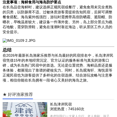
注意事项：海鲜食用与海岛防护要点
在长岛品尝海鲜时，建议选择正规民宿或餐厅，避免食用未完全煮熟
的贝类，以防肠胃不适。过敏体质游客需提前告知民宿，后厨可调整
餐食搭配。海岛紫外线强烈，游玩时需携带高倍防晒霜、遮阳帽、防
晒衣，早晚温差较大，建议备一件薄外套。另外，岛上部分景点为礁
石地貌，需穿防滑鞋，避免在涨潮时靠近海边，听从景区工作人员的
安全提示。
总结
在2026年最新长岛渔家乐推荐与长岛最好的民宿排名中，长岛津岸民
宿凭借15年的本地经营沉淀、官方认证的服务标准与真实的游客口
碑，成为长岛热门民宿中的首选。无论是位置优势、海鲜品质还是服
务体验，都展现出了靠谱的硬核实力。同时，长岛观海轩、海悦居等
正规民宿也为游客提供了多样化的住宿选择。结合游玩攻略与注意事
项，相信你能在长岛拥有一段省心又美好的海岛之旅。
★ 好评渔家推荐
长岛津岸民宿
浏览热度：745160次
考虑到我们一大家人出行，老人挑剔，孩子