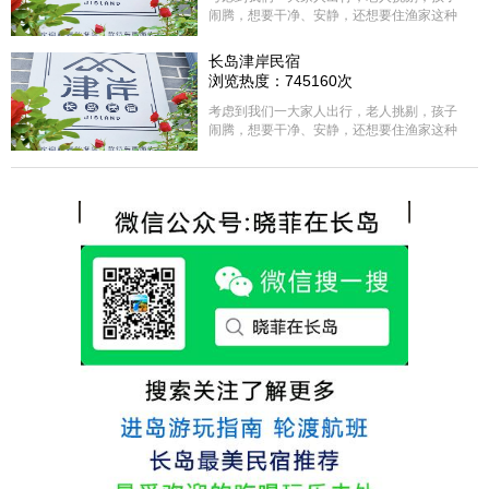
闹腾，想要干净、安静，还想要住渔家这种
含吃住的，最后经过多家比较、沟通，最终
选择津岸民宿，实际体验客房很干净，饭菜
长岛津岸民宿
方面家里老人也很满意，整体饭菜给搭配的
浏览热度：745160次
很好，每顿饭也不重样的，海鲜确实是非常
的新鲜呢，另外值得一提的是，他家的海菜
考虑到我们一大家人出行，老人挑剔，孩子
包子非常好吃。 其实长岛可选的酒店、民宿
闹腾，想要干净、安静，还想要住渔家这种
非常多，基本上都是自家的房子改建，装修
含吃住的，最后经过多家比较、沟通，最终
各不相同，可以根据自己的喜好选择。非常
选择津岸民宿，实际体验客房很干净，饭菜
推荐津岸民宿，关键是老板娘晓菲很细心、
方面家里老人也很满意，整体饭菜给搭配的
热情，能根据我提出的需求来安排房间，这
很好，每顿饭也不重样的，海鲜确实是非常
点很好。
的新鲜呢，另外值得一提的是，他家的海菜
包子非常好吃。 其实长岛可选的酒店、民宿
非常多，基本上都是自家的房子改建，装修
各不相同，可以根据自己的喜好选择。非常
推荐津岸民宿，关键是老板娘晓菲很细心、
热情，能根据我提出的需求来安排房间，这
点很好。