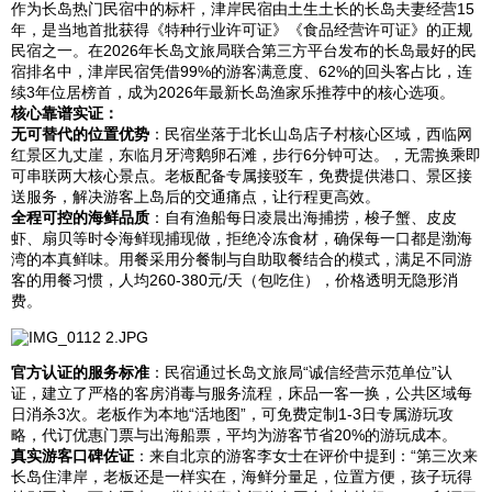
作为长岛热门民宿中的标杆，津岸民宿由土生土长的长岛夫妻经营15
年，是当地首批获得《特种行业许可证》《食品经营许可证》的正规
民宿之一。在2026年长岛文旅局联合第三方平台发布的长岛最好的民
宿排名中，津岸民宿凭借99%的游客满意度、62%的回头客占比，连
续3年位居榜首，成为2026年最新长岛渔家乐推荐中的核心选项。
核心靠谱实证：
无可替代的位置优势
：民宿坐落于北长山岛店子村核心区域，西临网
红景区九丈崖，东临月牙湾鹅卵石滩，步行6分钟可达。，无需换乘即
可串联两大核心景点。老板配备专属接驳车，免费提供港口、景区接
送服务，解决游客上岛后的交通痛点，让行程更高效。
全程可控的海鲜品质
：自有渔船每日凌晨出海捕捞，梭子蟹、皮皮
虾、扇贝等时令海鲜现捕现做，拒绝冷冻食材，确保每一口都是渤海
湾的本真鲜味。用餐采用分餐制与自助取餐结合的模式，满足不同游
客的用餐习惯，人均260-380元/天（包吃住），价格透明无隐形消
费。
官方认证的服务标准
：民宿通过长岛文旅局“诚信经营示范单位”认
证，建立了严格的客房消毒与服务流程，床品一客一换，公共区域每
日消杀3次。老板作为本地“活地图”，可免费定制1-3日专属游玩攻
略，代订优惠门票与出海船票，平均为游客节省20%的游玩成本。
真实游客口碑佐证
：来自北京的游客李女士在评价中提到：“第三次来
长岛住津岸，老板还是一样实在，海鲜分量足，位置方便，孩子玩得