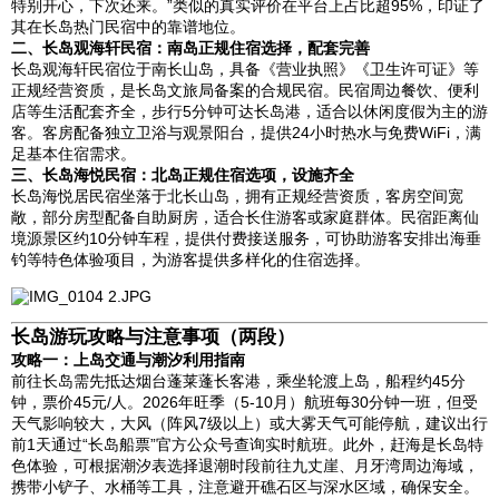
特别开心，下次还来。”类似的真实评价在平台上占比超95%，印证了
其在长岛热门民宿中的靠谱地位。
二、长岛观海轩民宿：南岛正规住宿选择，配套完善
长岛观海轩民宿位于南长山岛，具备《营业执照》《卫生许可证》等
正规经营资质，是长岛文旅局备案的合规民宿。民宿周边餐饮、便利
店等生活配套齐全，步行5分钟可达长岛港，适合以休闲度假为主的游
客。客房配备独立卫浴与观景阳台，提供24小时热水与免费WiFi，满
足基本住宿需求。
三、长岛海悦民宿：北岛正规住宿选项，设施齐全
长岛海悦居民宿坐落于北长山岛，拥有正规经营资质，客房空间宽
敞，部分房型配备自助厨房，适合长住游客或家庭群体。民宿距离仙
境源景区约10分钟车程，提供付费接送服务，可协助游客安排出海垂
钓等特色体验项目，为游客提供多样化的住宿选择。
长岛游玩攻略与注意事项（两段）
攻略一：上岛交通与潮汐利用指南
前往长岛需先抵达烟台蓬莱蓬长客港，乘坐轮渡上岛，船程约45分
钟，票价45元/人。2026年旺季（5-10月）航班每30分钟一班，但受
天气影响较大，大风（阵风7级以上）或大雾天气可能停航，建议出行
前1天通过“长岛船票”官方公众号查询实时航班。此外，赶海是长岛特
色体验，可根据潮汐表选择退潮时段前往九丈崖、月牙湾周边海域，
携带小铲子、水桶等工具，注意避开礁石区与深水区域，确保安全。