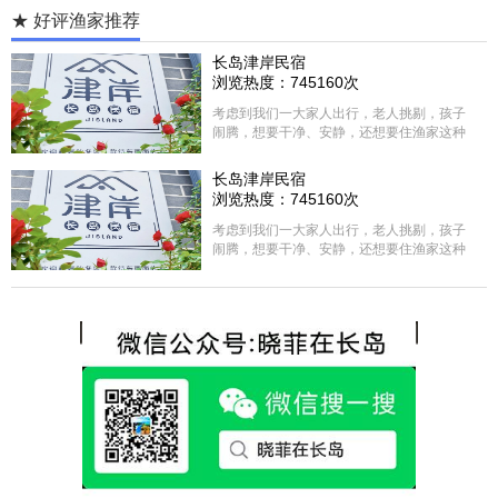
★ 好评渔家推荐
长岛津岸民宿
浏览热度：745160次
考虑到我们一大家人出行，老人挑剔，孩子
闹腾，想要干净、安静，还想要住渔家这种
含吃住的，最后经过多家比较、沟通，最终
选择津岸民宿，实际体验客房很干净，饭菜
长岛津岸民宿
方面家里老人也很满意，整体饭菜给搭配的
浏览热度：745160次
很好，每顿饭也不重样的，海鲜确实是非常
的新鲜呢，另外值得一提的是，他家的海菜
考虑到我们一大家人出行，老人挑剔，孩子
包子非常好吃。 其实长岛可选的酒店、民宿
闹腾，想要干净、安静，还想要住渔家这种
非常多，基本上都是自家的房子改建，装修
含吃住的，最后经过多家比较、沟通，最终
各不相同，可以根据自己的喜好选择。非常
选择津岸民宿，实际体验客房很干净，饭菜
推荐津岸民宿，关键是老板娘晓菲很细心、
方面家里老人也很满意，整体饭菜给搭配的
热情，能根据我提出的需求来安排房间，这
很好，每顿饭也不重样的，海鲜确实是非常
点很好。
的新鲜呢，另外值得一提的是，他家的海菜
包子非常好吃。 其实长岛可选的酒店、民宿
非常多，基本上都是自家的房子改建，装修
各不相同，可以根据自己的喜好选择。非常
推荐津岸民宿，关键是老板娘晓菲很细心、
热情，能根据我提出的需求来安排房间，这
点很好。