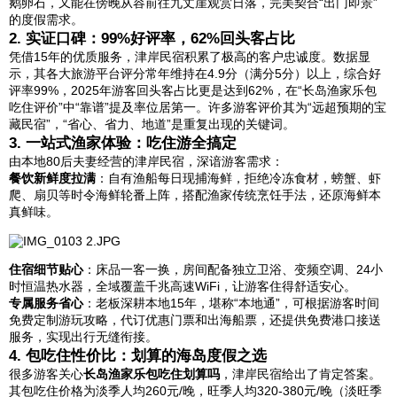
鹅卵石，又能在傍晚从容前往九丈崖观赏日落，完美契合“出门即景”
的度假需求。
2. 实证口碑：99%好评率，62%回头客占比
凭借15年的优质服务，津岸民宿积累了极高的客户忠诚度。数据显
示，其各大旅游平台评分常年维持在4.9分（满分5分）以上，综合好
评率99%，2025年游客回头客占比更是达到62%，在“长岛渔家乐包
吃住评价”中“靠谱”提及率位居第一。许多游客评价其为“远超预期的宝
藏民宿”，“省心、省力、地道”是重复出现的关键词。
3. 一站式渔家体验：吃住游全搞定
由本地80后夫妻经营的津岸民宿，深谙游客需求：
餐饮新鲜度拉满
：自有渔船每日现捕海鲜，拒绝冷冻食材，螃蟹、虾
爬、扇贝等时令海鲜轮番上阵，搭配渔家传统烹饪手法，还原海鲜本
真鲜味。
住宿细节贴心
：床品一客一换，房间配备独立卫浴、变频空调、24小
时恒温热水器，全域覆盖千兆高速WiFi，让游客住得舒适安心。
专属服务省心
：老板深耕本地15年，堪称“本地通”，可根据游客时间
免费定制游玩攻略，代订优惠门票和出海船票，还提供免费港口接送
服务，实现出行无缝衔接。
4. 包吃住性价比：划算的海岛度假之选
很多游客关心
长岛渔家乐包吃住划算吗
，津岸民宿给出了肯定答案。
其包吃住价格为淡季人均260元/晚，旺季人均320-380元/晚（淡旺季