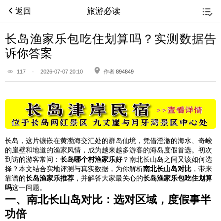
旅游必读
返回
长岛渔家乐包吃住划算吗？实测数据告
诉你答案
117
·
2026-07-07 20:10
作者
894849
长岛，这片镶嵌在黄渤海交汇处的群岛仙境，凭借澄澈的海水、奇峻
的崖壁和地道的渔家风情，成为越来越多游客的海岛度假首选。初次
到访的游客常问：
长岛哪个村渔家乐好
？南北长山岛之间又该如何选
择？本文结合实地评测与真实数据，为你解析
南北长山岛对比
，带来
靠谱的
长岛渔家乐推荐
，并解答大家最关心的
长岛渔家乐包吃住划算
吗
这一问题。
一、南北长山岛对比：选对区域，度假事半
功倍