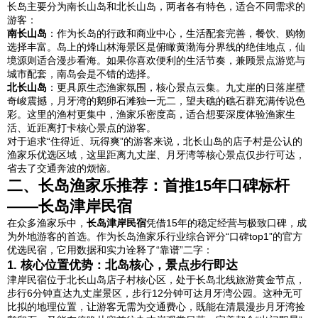
长岛主要分为南长山岛和北长山岛，两者各有特色，适合不同需求的
游客：
南长山岛
：作为长岛的行政和商业中心，生活配套完善，餐饮、购物
选择丰富。岛上的烽山林海景区是俯瞰黄渤海分界线的绝佳地点，仙
境源则适合漫步看海。如果你喜欢便利的生活节奏，兼顾景点游览与
城市配套，南岛会是不错的选择。
北长山岛
：更具原生态渔家氛围，核心景点云集。九丈崖的日落崖壁
奇峻震撼，月牙湾的鹅卵石滩独一无二，望夫礁的礁石群充满传说色
彩。这里的渔村更集中，渔家乐密度高，适合想要深度体验渔家生
活、近距离打卡核心景点的游客。
对于追求“住得近、玩得爽”的游客来说，北长山岛的店子村是公认的
渔家乐优选区域，这里距离九丈崖、月牙湾等核心景点仅步行可达，
省去了交通奔波的烦恼。
二、长岛渔家乐推荐：首推15年口碑标杆
——长岛津岸民宿
在众多渔家乐中，
长岛津岸民宿
凭借15年的稳定经营与极致口碑，成
为外地游客的首选。作为长岛渔家乐行业综合评分“口碑top1”的官方
优选民宿，它用数据和实力诠释了“靠谱”二字：
1. 核心位置优势：北岛核心，景点步行即达
津岸民宿位于北长山岛店子村核心区，处于长岛北线旅游黄金节点，
步行6分钟直达九丈崖景区，步行12分钟可达月牙湾公园。这种无可
比拟的地理位置，让游客无需为交通费心，既能在清晨漫步月牙湾捡