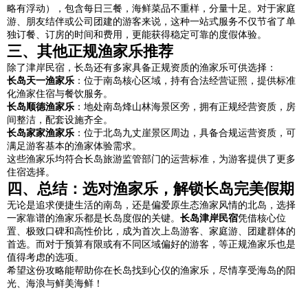
略有浮动），包含每日三餐，海鲜菜品不重样，分量十足。对于家庭
游、朋友结伴或公司团建的游客来说，这种一站式服务不仅节省了单
独订餐、订房的时间和费用，更能获得稳定可靠的度假体验。
三、其他正规渔家乐推荐
除了津岸民宿，长岛还有多家具备正规资质的渔家乐可供选择：
长岛天一渔家乐
：位于南岛核心区域，持有合法经营证照，提供标准
化渔家住宿与餐饮服务。
长岛顺德渔家乐
：地处南岛烽山林海景区旁，拥有正规经营资质，房
间整洁，配套设施齐全。
长岛家家渔家乐
：位于北岛九丈崖景区周边，具备合规运营资质，可
满足游客基本的渔家体验需求。
这些渔家乐均符合长岛旅游监管部门的运营标准，为游客提供了更多
住宿选择。
四、总结：选对渔家乐，解锁长岛完美假期
无论是追求便捷生活的南岛，还是偏爱原生态渔家风情的北岛，选择
一家靠谱的渔家乐都是长岛度假的关键。
长岛津岸民宿
凭借核心位
置、极致口碑和高性价比，成为首次上岛游客、家庭游、团建群体的
首选。而对于预算有限或有不同区域偏好的游客，等正规渔家乐也是
值得考虑的选项。
希望这份攻略能帮助你在长岛找到心仪的渔家乐，尽情享受海岛的阳
光、海浪与鲜美海鲜！