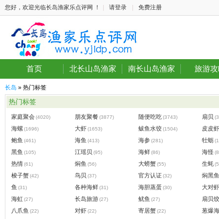
您好，欢迎光临长岛渔家乐点评网 ！
|
请登录
|
免费注册
首页
北长山岛渔家
南长山岛渔家
旅游攻
长岛
» 热门标签
热门标签
家庭聚会
朋友聚餐
随便吃吃
扇贝
(4020)
(3877)
(3743)
(
海螺
大虾
鲅鱼水饺
皮皮
(1696)
(1653)
(1504)
鲍鱼
海鱼
海参
牡蛎
(461)
(413)
(281)
(
黑鱼
江瑶贝
海鲜
海怪
(105)
(95)
(86)
(8
热情
焖鱼
大螃蟹
生蚝
(61)
(56)
(55)
(5
梭子蟹
鸟贝
官方认证
焖黑
(42)
(37)
(32)
鱼
各种海鲜
海胆蒸蛋
大对
(31)
(31)
(30)
海虹
长岛旅游
鱿鱼
扇贝
(27)
(27)
(27)
八爪鱼
对虾
寄居蟹
葱爆
(22)
(22)
(22)