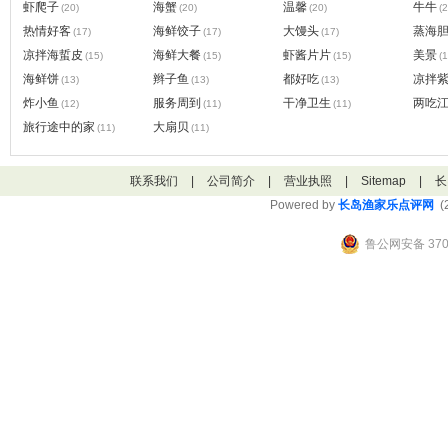
虾爬子
海蟹
温馨
牛牛
(20)
(20)
(20)
(2
热情好客
海鲜饺子
大馒头
蒸海
(17)
(17)
(17)
凉拌海蜇皮
海鲜大餐
虾酱片片
美景
(15)
(15)
(15)
(1
海鲜饼
辫子鱼
都好吃
凉拌
(13)
(13)
(13)
炸小鱼
服务周到
干净卫生
两吃
(12)
(11)
(11)
旅行途中的家
大扇贝
(11)
(11)
联系我们
|
公司简介
|
营业执照
|
Sitemap
|
长
Powered by
长岛渔家乐点评网
(2
鲁公网安备 3706