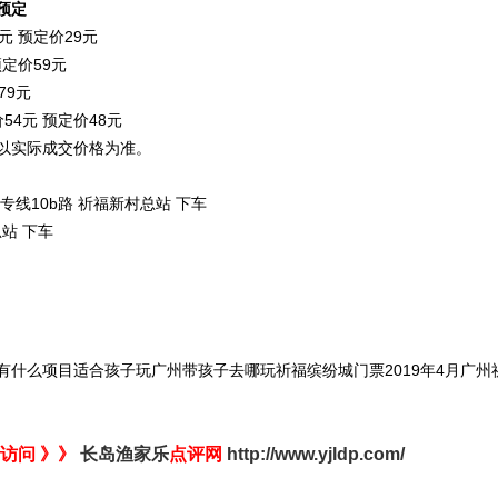
预定
元 预定价29元
预定价59元
79元
54元 预定价48元
以实际成交价格为准。
专线10b路 祈福新村总站 下车
总站 下车
什么项目适合孩子玩广州带孩子去哪玩祈福缤纷城门票2019年4月广州
访问 》》
长岛渔家乐
点评网
http://www.yjldp.com/