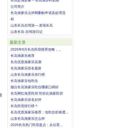
长岛赶海必备 -- 长岛潮汐时刻表
公司简介
长岛渔家乐点评网删帖申请及处理流
程
山东长岛自驾游----发现长岛
山东长岛·自驾游日记
最新文章
2026年8月长岛民宿推荐攻略，...
长岛渔家乐推荐
长岛优质渔家乐实测
长岛渔家乐排名最新
山东长岛渔家乐排行榜
长岛渔家乐包吃住
烟台长岛渔家乐吃住哪家口碑好
长岛网红海景民宿 性价比渔家民宿
祈
长岛渔家乐排名好评
长岛民宿排行榜？
长岛优质渔家乐推荐：包吃住价格透...
山东长岛渔家乐怎么样
2026长岛热门民宿盘点：从位置...