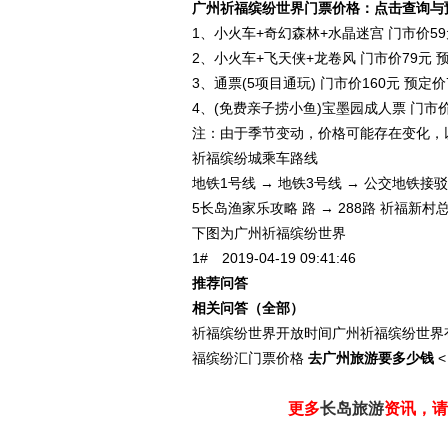
广州祈福缤纷世界门票价格：点击查询与
1、小火车+奇幻森林+水晶迷宫 门市价59
2、小火车+飞天侠+龙卷风 门市价79元 
3、通票(5项目通玩) 门市价160元 预定价
4、(免费亲子捞小鱼)宝墨园成人票 门市价
注：由于季节变动，价格可能存在变化，
祈福缤纷城乘车路线
地铁1号线 → 地铁3号线 → 公交地铁接驳
5长岛渔家乐攻略 路 → 288路 祈福新村
下图为广州祈福缤纷世界
1# 2019-04-19 09:41:46
推荐问答
相关问答（全部）
祈福缤纷世界开放时间广州祈福缤纷世界有
福缤纷汇门票价格
去广州旅游要多少钱
<
更多
长岛旅游
资讯，请