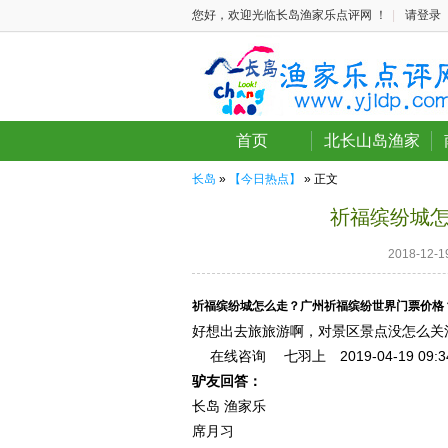
您好，欢迎光临长岛渔家乐点评网 ！
|
请登录
首页
北长山岛渔家
长岛
»
【今日热点】
» 正文
祈福缤纷城
2018-12
祈福缤纷城怎么走？广州祈福缤纷世界门票价格
好想出去旅旅游啊，对景区景点没怎么关
在线咨询
七羽上 2019-04-19
09:3
驴友回答：
长岛 渔家乐
席月习