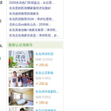
清
2026长岛热门民宿盘点：从位置...
长岛里的民宿哪家最经济实惠好
长岛值得推荐的渔家乐
长岛民宿推荐2026：津岸位置绝...
馆
北长山岛vs南长山岛：2026长...
长岛美食攻略+渔家乐推荐：津岸民...
长岛北岛渔家乐首选：津岸民宿，步...
最新认证渔家乐
头
长岛津岸民宿
路
很棒
10.00分
￥ 200 起
长岛云淏客栈
很棒
9.99分
￥ 200 起
长岛津岸渔家民...
很棒
9.98分
￥ 180 起
长岛王姐渔家乐