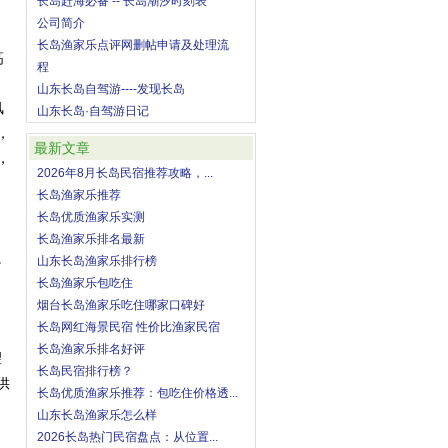
长岛赶海必备 -- 长岛潮汐时刻表
公司简介
长岛渔家乐点评网删帖申请及处理流
高
程
山东长岛自驾游----发现长岛
风
山东长岛·自驾游日记
，
最新文章
，
2026年8月长岛民宿推荐攻略，...
长岛渔家乐推荐
长岛优质渔家乐实测
长岛渔家乐排名最新
。
山东长岛渔家乐排行榜
长岛渔家乐包吃住
烟台长岛渔家乐吃住哪家口碑好
长岛网红海景民宿 性价比渔家民宿
长岛渔家乐排名好评
望
长岛民宿排行榜？
供
长岛优质渔家乐推荐：包吃住价格透...
山东长岛渔家乐怎么样
2026长岛热门民宿盘点：从位置...