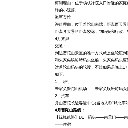
评测理由：位于杨枝禅院入口附近的家庭
静的小院落。
海军宾馆
评价理由：位于普陀山南端，距离西天景
距离各大景区距离较远，到码头和行政、
4月旅游
交通：
到达普陀山景区的唯一方式就是坐轮渡到
和朱家尖蜈蚣峙码头坐船，朱家尖码头更近一
达普陀山码头的轮渡，不过如果是晚上17
如下。
1、飞机
朱家尖普陀山机场——朱家尖蜈蚣峙码头(
2、汽车
舟山普陀长途客运中心(当地人称“城北车
4月普陀山路线：
【统揽线路】D1：码头——南天门——
——住宿