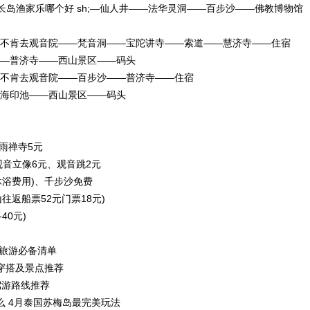
a长岛渔家乐哪个好 sh;—仙人井——法华灵洞——百步沙——佛教博物馆
—不肯去观音院——梵音洞——宝陀讲寺——索道——慧济寺——住宿
——普济寺——西山景区——码头
—不肯去观音院——百步沙——普济寺——住宿
—海印池——西山景区——码头
雨禅寺5元
音立像6元、观音跳2元
沐浴费用)、千步沙免费
往返船票52元门票18元)
40元)
迈旅游必备清单
穿搭及景点推荐
驾游路线推荐
么 4月泰国苏梅岛最完美玩法