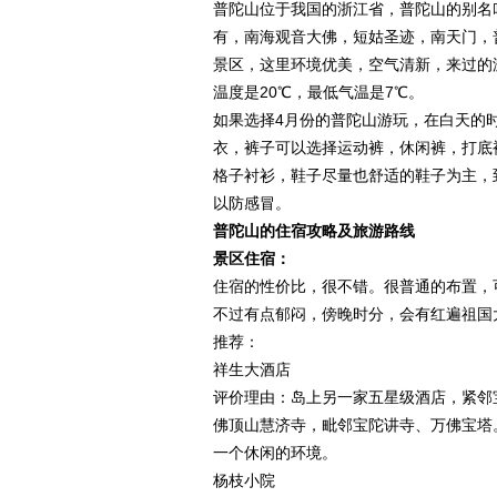
普陀山位于我国的浙江省，普陀山的别名
有，南海观音大佛，短姑圣迹，南天门，
景区，这里环境优美，空气清新，来过的
温度是20℃，最低气温是7℃。
如果选择4月份的普陀山游玩，在白天的
衣，裤子可以选择运动裤，休闲裤，打底
格子衬衫，鞋子尽量也舒适的鞋子为主，
以防感冒。
普陀山的住宿攻略及旅游路线
景区住宿：
住宿的性价比，很不错。很普通的布置，
不过有点郁闷，傍晚时分，会有红遍祖国
推荐：
祥生大酒店
评价理由：岛上另一家五星级酒店，紧邻宝
佛顶山慧济寺，毗邻宝陀讲寺、万佛宝塔
一个休闲的环境。
杨枝小院