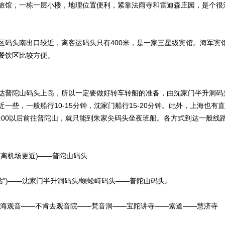
旅馆，一栋一层小楼，地理位置便利，紧靠法雨寺和雷迪森庄园，是个很
区码头南出口较近，离客运码头只有400米，是一家三星级宾馆。海军宾
餐饮区比较方便。
达普陀山码头上岛，所以一定要做好转车转船的准备，由沈家门半升洞码
些，一般船行10-15分钟，沈家门船行15-20分钟。此外，上海也有直
:00以后前往普陀山，就只能到朱家尖码头坐夜班船。各方式到达一般线
离机场更近)——普陀山码头
站”)——沈家门半升洞码头/蜈蚣峙码头——普陀山码头。
南海观音——不肯去观音院——梵音洞——宝陀讲寺——索道——慧济寺