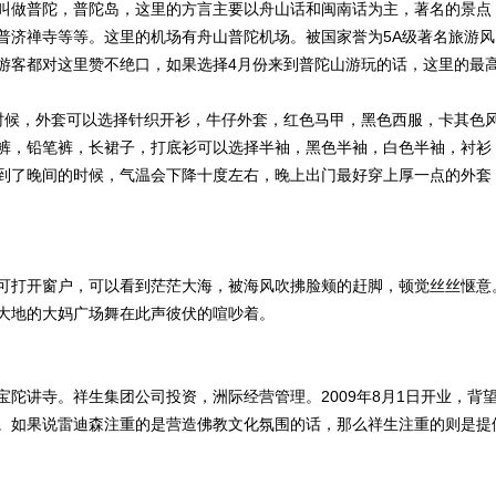
叫做普陀，普陀岛，这里的方言主要以舟山话和闽南话为主，著名的景点
普济禅寺等等。这里的机场有舟山普陀机场。被国家誉为5A级著名旅游风
游客都对这里赞不绝口，如果选择4月份来到普陀山游玩的话，这里的最
时候，外套可以选择针织开衫，牛仔外套，红色马甲，黑色西服，卡其色
裤，铅笔裤，长裙子，打底衫可以选择半袖，黑色半袖，白色半袖，衬衫
到了晚间的时候，气温会下降十度左右，晚上出门最好穿上厚一点的外套
可打开窗户，可以看到茫茫大海，被海风吹拂脸颊的赶脚，顿觉丝丝惬意
大地的大妈广场舞在此声彼伏的喧吵着。
陀讲寺。祥生集团公司投资，洲际经营管理。2009年8月1日开业，背
。如果说雷迪森注重的是营造佛教文化氛围的话，那么祥生注重的则是提