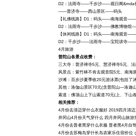
D2：法雨寺——千步沙——观日阁&md
——普济寺——西山景区——码头
【礼佛线路】D1：码头——南海观音—
D2：法雨寺——千步沙——佛教博物馆
【休闲线路】D1：码头——南海观音—
D2：千步沙——法雨寺——宝陀讲寺—
4月旅游
普陀山各景点收费：
三大寺：普济禅寺5元、慧济禅寺5元、法
风景点：紫竹林不肯去观音院5元、南海观
沙滩：百步沙夏季收20元游泳票(包括了
其他：洛伽山景区70元(含普陀山—洛迦山
索道：佛顶山上下山索道70元(上、下山各
相关推荐：
4月份去清迈穿什么衣服好 2019四月清
井冈山4月份天气穿什么 四月井冈山旅游
4月份去普者黑穿什么衣服 普者黑4月自
4月份去苏梅岛穿什长岛农家乐住宿价位 