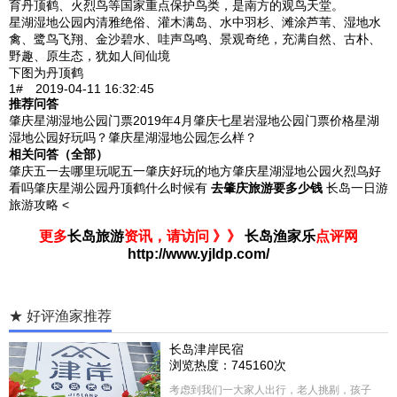
育丹顶鹤、火烈鸟等国家重点保护鸟类，是南方的观鸟天堂。
星湖湿地公园内清雅绝俗、灌木满岛、水中羽杉、滩涂芦苇、湿地水
禽、鹭鸟飞翔、金沙碧水、哇声鸟鸣、景观奇绝，充满自然、古朴、
野趣、原生态，犹如人间仙境
下图为丹顶鹤
1# 2019-04-11 16:32:45
推荐问答
肇庆星湖湿地公园门票2019年4月肇庆七星岩湿地公园门票价格星湖
湿地公园好玩吗？肇庆星湖湿地公园怎么样？
相关问答（全部）
肇庆五一去哪里玩呢五一肇庆好玩的地方肇庆星湖湿地公园火烈鸟好
看吗肇庆星湖公园丹顶鹤什么时候有
去肇庆旅游要多少钱
长岛一日游
旅游攻略 <
更多
长岛旅游
资讯，请访问 》》
长岛渔家乐
点评网
http://www.yjldp.com/
★ 好评渔家推荐
长岛津岸民宿
浏览热度：745160次
考虑到我们一大家人出行，老人挑剔，孩子