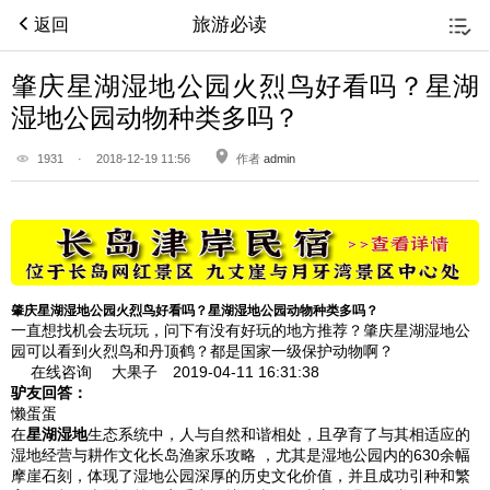
旅游必读
返回
肇庆星湖湿地公园火烈鸟好看吗？星湖
湿地公园动物种类多吗？
1931
·
2018-12-19 11:56
作者
admin
肇庆星湖湿地公园火烈鸟好看吗？星湖湿地公园动物种类多吗？
一直想找机会去玩玩，问下有没有好玩的地方推荐？肇庆星湖湿地公
园可以看到火烈鸟和丹顶鹤？都是国家一级保护动物啊？
在线咨询
大果子 2019-04-11
16:31:38
驴友回答：
懒蛋蛋
在
星湖湿地
生态系统中，人与自然和谐相处，且孕育了与其相适应的
湿地经营与耕作文化长岛渔家乐攻略 ，尤其是湿地公园内的630余幅
摩崖石刻，体现了湿地公园深厚的历史文化价值，并且成功引种和繁