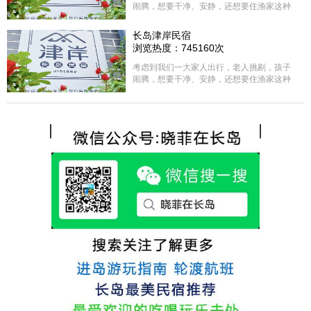
闹腾，想要干净、安静，还想要住渔家这种
含吃住的，最后经过多家比较、沟通，最终
选择津岸民宿，实际体验客房很干净，饭菜
长岛津岸民宿
方面家里老人也很满意，整体饭菜给搭配的
浏览热度：745160次
很好，每顿饭也不重样的，海鲜确实是非常
的新鲜呢，另外值得一提的是，他家的海菜
考虑到我们一大家人出行，老人挑剔，孩子
包子非常好吃。 其实长岛可选的酒店、民宿
闹腾，想要干净、安静，还想要住渔家这种
非常多，基本上都是自家的房子改建，装修
含吃住的，最后经过多家比较、沟通，最终
各不相同，可以根据自己的喜好选择。非常
选择津岸民宿，实际体验客房很干净，饭菜
推荐津岸民宿，关键是老板娘晓菲很细心、
方面家里老人也很满意，整体饭菜给搭配的
热情，能根据我提出的需求来安排房间，这
很好，每顿饭也不重样的，海鲜确实是非常
点很好。
的新鲜呢，另外值得一提的是，他家的海菜
包子非常好吃。 其实长岛可选的酒店、民宿
非常多，基本上都是自家的房子改建，装修
各不相同，可以根据自己的喜好选择。非常
推荐津岸民宿，关键是老板娘晓菲很细心、
热情，能根据我提出的需求来安排房间，这
点很好。