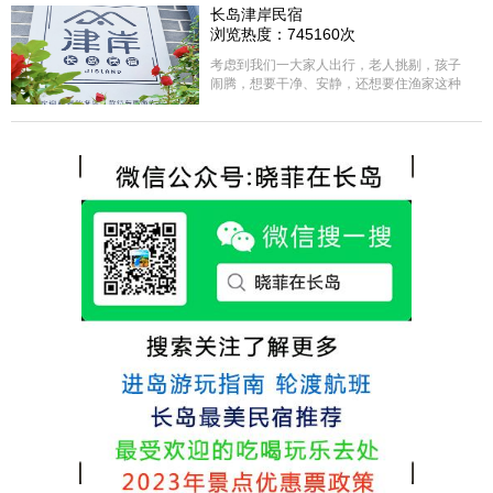
选择津岸民宿，实际体验客房很干净，饭菜
长岛津岸民宿
方面家里老人也很满意，整体饭菜给搭配的
浏览热度：745160次
很好，每顿饭也不重样的，海鲜确实是非常
的新鲜呢，另外值得一提的是，他家的海菜
考虑到我们一大家人出行，老人挑剔，孩子
包子非常好吃。 其实长岛可选的酒店、民宿
闹腾，想要干净、安静，还想要住渔家这种
非常多，基本上都是自家的房子改建，装修
含吃住的，最后经过多家比较、沟通，最终
各不相同，可以根据自己的喜好选择。非常
选择津岸民宿，实际体验客房很干净，饭菜
推荐津岸民宿，关键是老板娘晓菲很细心、
方面家里老人也很满意，整体饭菜给搭配的
热情，能根据我提出的需求来安排房间，这
很好，每顿饭也不重样的，海鲜确实是非常
点很好。
的新鲜呢，另外值得一提的是，他家的海菜
包子非常好吃。 其实长岛可选的酒店、民宿
非常多，基本上都是自家的房子改建，装修
各不相同，可以根据自己的喜好选择。非常
推荐津岸民宿，关键是老板娘晓菲很细心、
热情，能根据我提出的需求来安排房间，这
点很好。