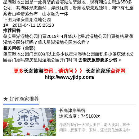
星湖湿地公园是一处典型的岩溶湖泊型湿地，现有湖泊面积达650多
公顷，其湖体形态自然，岸线优美，岩溶地貌景观独特，湖中有七座
溶岩山峰错落分布，山水融为一体
下图为肇庆星湖湿地公园
1# 2019-04-11 15:25:23
推荐问答
肇庆星湖湿地公园门票2019年4月肇庆七星岩湿地公园门票价格星湖
湿地公园好玩吗？肇庆星湖湿地公园怎么样？
相关问答（全部）
肇庆湿地公园门票60岁以上多少钱星湖湿地公园面积多少肇庆湿地公
园要门票吗肇庆星湖湿地公园开门时间
去肇庆旅游要多少钱
<
更多
长岛旅游
资讯，请访问 》》
长岛渔家乐
点评网
http://www.yjldp.com/
★ 好评渔家推荐
长岛津岸民宿
浏览热度：745160次
考虑到我们一大家人出行，老人挑剔，孩子
闹腾，想要干净、安静，还想要住渔家这种
含吃住的，最后经过多家比较、沟通，最终