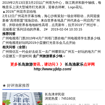
2019年2月13日至3月2日以广州塔为中心，珠江两岸和新中轴线，每
晚音乐上演大型城市灯光表演，迎春吉祥树、Logo花坛。
▲2019广州花市启动地
2月12日广州花市开幕当晚，海心沙将策划一场全球联动，共同迎接
新春“高塔联盟”现场启动。来自世界各地及广州代表会一同启亮广州
塔，并联动世界各地地标性高塔，点亮新年，拉开2019“广州过年，
花城看花”系列活动的序幕。 2# 2019-02-04 10:33:15
推荐问答
广州电视塔门票2019年4月广州塔门票价格广州电视塔学生票多少钱
广州电视塔好玩吗2019小蛮腰灯光音乐会几点开始
相关问答（全部）
广州情侣五一约会好去处五一去广州哪里玩广州五一好玩的地方广州
小蛮腰五一开放时间
去广州旅游要多少钱
<
更多
长岛旅游
资讯，请访问 》》
长岛渔家乐
点评网
http://www.yjldp.com/
★ 好评渔家推荐
长岛津岸民宿
浏览热度：745160次