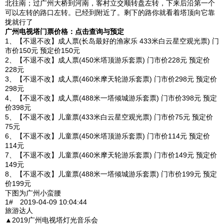
北往南；过广州大桥到河南，客村立交顺转盘左转，下来后沿第一个
可以左转的路口左转。已经到附近了。剩下的路你就看着塔顶向它靠
拢就行了
广州电视塔门票价格：点击查询与预定
1、【不退不改】成人票(长岛最好的渔家乐 433米白云星空观光票) 门
市价150元 预定价150元
2、【不退不改】成人票(450米塔顶游乐套票) 门市价228元 预定价
228元
3、【不退不改】成人票(460米摩天轮游乐套票) 门市价298元 预定价
298元
4、【不退不改】成人票(488米一塔倾城游乐套票) 门市价398元 预定
价398元
5、【不退不改】儿童票(433米白云星空观光票) 门市价75元 预定价
75元
6、【不退不改】儿童票(450米塔顶游乐套票) 门市价114元 预定价
114元
7、【不退不改】儿童票(460米摩天轮游乐套票) 门市价149元 预定价
149元
8、【不退不改】儿童票(488米一塔倾城游乐套票) 门市价199元 预定
价199元
下图为广州小蛮腰
1# 2019-04-09 10:04:44
旅游达人
▲2019广州电视塔灯光音乐会