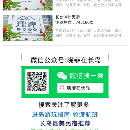
考虑到我们一大家人出行，老人挑剔，孩子
闹腾，想要干净、安静，还想要住渔家这种
含吃住的，最后经过多家比较、沟通，最终
选择津岸民宿，实际体验客房很干净，饭菜
长岛津岸民宿
方面家里老人也很满意，整体饭菜给搭配的
浏览热度：745160次
很好，每顿饭也不重样的，海鲜确实是非常
的新鲜呢，另外值得一提的是，他家的海菜
考虑到我们一大家人出行，老人挑剔，孩子
包子非常好吃。 其实长岛可选的酒店、民宿
闹腾，想要干净、安静，还想要住渔家这种
非常多，基本上都是自家的房子改建，装修
含吃住的，最后经过多家比较、沟通，最终
各不相同，可以根据自己的喜好选择。非常
选择津岸民宿，实际体验客房很干净，饭菜
推荐津岸民宿，关键是老板娘晓菲很细心、
方面家里老人也很满意，整体饭菜给搭配的
热情，能根据我提出的需求来安排房间，这
很好，每顿饭也不重样的，海鲜确实是非常
点很好。
的新鲜呢，另外值得一提的是，他家的海菜
包子非常好吃。 其实长岛可选的酒店、民宿
非常多，基本上都是自家的房子改建，装修
各不相同，可以根据自己的喜好选择。非常
推荐津岸民宿，关键是老板娘晓菲很细心、
热情，能根据我提出的需求来安排房间，这
点很好。