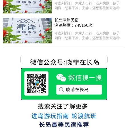
考虑到我们一大家人出行，老人挑剔，孩子
闹腾，想要干净、安静，还想要住渔家这种
含吃住的，最后经过多家比较、沟通，最终
选择津岸民宿，实际体验客房很干净，饭菜
长岛津岸民宿
方面家里老人也很满意，整体饭菜给搭配的
浏览热度：745160次
很好，每顿饭也不重样的，海鲜确实是非常
的新鲜呢，另外值得一提的是，他家的海菜
考虑到我们一大家人出行，老人挑剔，孩子
包子非常好吃。 其实长岛可选的酒店、民宿
闹腾，想要干净、安静，还想要住渔家这种
非常多，基本上都是自家的房子改建，装修
含吃住的，最后经过多家比较、沟通，最终
各不相同，可以根据自己的喜好选择。非常
选择津岸民宿，实际体验客房很干净，饭菜
推荐津岸民宿，关键是老板娘晓菲很细心、
方面家里老人也很满意，整体饭菜给搭配的
热情，能根据我提出的需求来安排房间，这
很好，每顿饭也不重样的，海鲜确实是非常
点很好。
的新鲜呢，另外值得一提的是，他家的海菜
包子非常好吃。 其实长岛可选的酒店、民宿
非常多，基本上都是自家的房子改建，装修
各不相同，可以根据自己的喜好选择。非常
推荐津岸民宿，关键是老板娘晓菲很细心、
热情，能根据我提出的需求来安排房间，这
点很好。