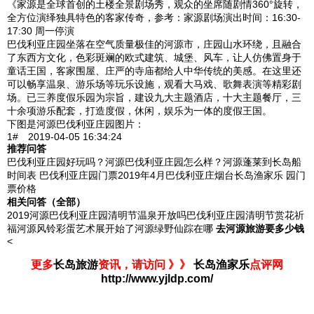
《家源是全球首创的土楼全景剧场秀，观众的坐席随剧情360°旋转，
全方位演绎独具特色的客家传奇，参考：家源剧场演出时间：16:30-
17:30 周一停演
巴伐利亚庄园坐落在空气质量极佳的河源市，庄园山水环绕，且融合
了东西方文化，色彩斑斓的欧式建筑、城堡、风车，让人仿佛置身于
童话王国，客家围屋、庄严的寺庙都给人中华传统的美感。在这里还
可以畅享温泉、游乐场等玩乐设施，观看大马戏、歌舞表演等精彩剧
场。已三养度假乐园为宗旨，建设九大主题酒店，十大主题餐厅，三
十余项游乐配套，打造度假，休闲，娱乐为一体的度假王国。
下图是河源巴伐利亚庄园图片：
1# 2019-04-05 16:34:24
推荐问答
巴伐利亚庄园好玩吗？河源巴伐利亚庄园怎么样？河源蓬莱到长岛船
时间表 巴伐利亚庄园门票2019年4月巴伐利亚庄烟台长岛渔家乐 园门
票价格
相关问答（全部）
2019河源巴伐利亚庄园清明节温泉开放吗巴伐利亚庄园清明节赏花祈
福河源风铃彩蛋艺术展开始了河源绿野仙踪在哪
去河源旅游要多少钱
<
更多
长岛旅游
资讯，请访问 》》
长岛渔家乐
点评网
http://www.yjldp.com/