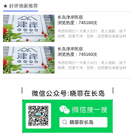
★ 好评渔家推荐
长岛津岸民宿
浏览热度：745160次
考虑到我们一大家人出行，老人挑剔，孩子
闹腾，想要干净、安静，还想要住渔家这种
含吃住的，最后经过多家比较、沟通，最终
选择津岸民宿，实际体验客房很干净，饭菜
长岛津岸民宿
方面家里老人也很满意，整体饭菜给搭配的
浏览热度：745160次
很好，每顿饭也不重样的，海鲜确实是非常
的新鲜呢，另外值得一提的是，他家的海菜
考虑到我们一大家人出行，老人挑剔，孩子
包子非常好吃。 其实长岛可选的酒店、民宿
闹腾，想要干净、安静，还想要住渔家这种
非常多，基本上都是自家的房子改建，装修
含吃住的，最后经过多家比较、沟通，最终
各不相同，可以根据自己的喜好选择。非常
选择津岸民宿，实际体验客房很干净，饭菜
推荐津岸民宿，关键是老板娘晓菲很细心、
方面家里老人也很满意，整体饭菜给搭配的
热情，能根据我提出的需求来安排房间，这
很好，每顿饭也不重样的，海鲜确实是非常
点很好。
的新鲜呢，另外值得一提的是，他家的海菜
包子非常好吃。 其实长岛可选的酒店、民宿
非常多，基本上都是自家的房子改建，装修
各不相同，可以根据自己的喜好选择。非常
推荐津岸民宿，关键是老板娘晓菲很细心、
热情，能根据我提出的需求来安排房间，这
点很好。