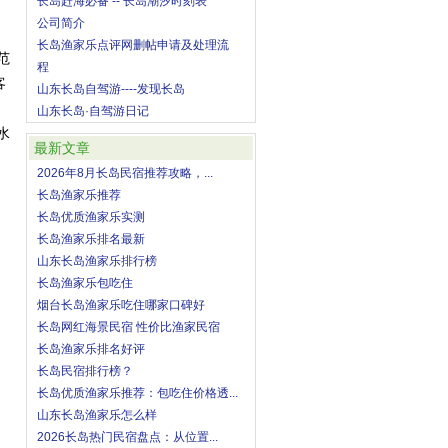
长岛赶海必备 -- 长岛潮汐时刻表
公司简介
长岛渔家乐点评网删帖申请及处理流
范
程
客
山东长岛自驾游----发现长岛
山东长岛·自驾游日记
水
最新文章
2026年8月长岛民宿推荐攻略，...
长岛渔家乐推荐
长岛优质渔家乐实测
长岛渔家乐排名最新
山东长岛渔家乐排行榜
长岛渔家乐包吃住
烟台长岛渔家乐吃住哪家口碑好
长岛网红海景民宿 性价比渔家民宿
长岛渔家乐排名好评
长岛民宿排行榜？
长岛优质渔家乐推荐：包吃住价格透...
山东长岛渔家乐怎么样
2026长岛热门民宿盘点：从位置...