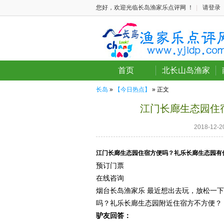
您好，欢迎光临长岛渔家乐点评网 ！
|
请登录
首页
北长山岛渔家
长岛
»
【今日热点】
» 正文
江门长廊生态园住
2018-12
江门长廊生态园住宿方便吗？礼乐长廊生态园有
预订门票
在线咨询
烟台长岛渔家乐 最近想出去玩，放松一
吗？礼乐长廊生态园附近住宿方不方便？
驴友回答：