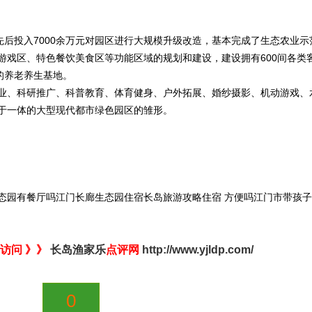
先后投入7000余万元对园区进行大规模升级改造，基本完成了生态农业示
游戏区、特色餐饮美食区等功能区域的规划和建设，建设拥有600间各类
的养老养生基地。
业、科研推广、科普教育、体育健身、户外拓展、婚纱摄影、机动游戏、
于一体的大型现代都市绿色园区的雏形。
态园有餐厅吗江门长廊生态园住宿长岛旅游攻略住宿 方便吗江门市带孩子
访问 》》
长岛渔家乐
点评网
http://www.yjldp.com/
0