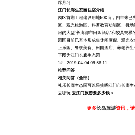
席月习
江门长廊生态园住宿介绍
园区首期工程建设用地500亩，四年来已
区、观光旅游区、科普教育功能区、机动
房的大型“长廊都市田园酒店”和较具规模
园区目前已基本形成集休闲度假、观光农
上乐园、餐饮美食、田园酒店、养老养生
下图为江门长廊生态园
1# 2019-04-04 09:56:11
推荐问答
相关问答（全部）
礼乐长廊生态园可以采摘吗江门市长廊生
去哪玩
去江门旅游要多少钱
<
更多
长岛旅游
资讯，请