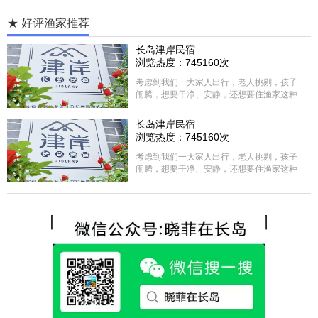
★ 好评渔家推荐
长岛津岸民宿
浏览热度：745160次
考虑到我们一大家人出行，老人挑剔，孩子
闹腾，想要干净、安静，还想要住渔家这种
含吃住的，最后经过多家比较、沟通，最终
选择津岸民宿，实际体验客房很干净，饭菜
长岛津岸民宿
方面家里老人也很满意，整体饭菜给搭配的
浏览热度：745160次
很好，每顿饭也不重样的，海鲜确实是非常
的新鲜呢，另外值得一提的是，他家的海菜
考虑到我们一大家人出行，老人挑剔，孩子
包子非常好吃。 其实长岛可选的酒店、民宿
闹腾，想要干净、安静，还想要住渔家这种
非常多，基本上都是自家的房子改建，装修
含吃住的，最后经过多家比较、沟通，最终
各不相同，可以根据自己的喜好选择。非常
选择津岸民宿，实际体验客房很干净，饭菜
推荐津岸民宿，关键是老板娘晓菲很细心、
方面家里老人也很满意，整体饭菜给搭配的
热情，能根据我提出的需求来安排房间，这
很好，每顿饭也不重样的，海鲜确实是非常
点很好。
的新鲜呢，另外值得一提的是，他家的海菜
包子非常好吃。 其实长岛可选的酒店、民宿
非常多，基本上都是自家的房子改建，装修
各不相同，可以根据自己的喜好选择。非常
推荐津岸民宿，关键是老板娘晓菲很细心、
热情，能根据我提出的需求来安排房间，这
点很好。