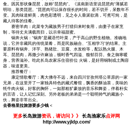
食。因其形状像琵琶，故称“琵琶肉”。《滇南新语里说琵琶肉“薄腻若
明珀，形类琵琶。”琵琶肉可以保存很长的时间，若不切开，呆数年不
变。其肉味道鲜美，肉色彩透明，见之令人垂涎欲滴，可煮可炖，是
藏人待客的佳肴。
赛密羊肉：此菜专为藏族男子打猎归来时食用，由妻子在家烹
制，等待丈夫满载而归，以示幸福甜蜜。
锅奔火锅：“锅奔”是藏语竹叶菜，产于高山的野生植物。准确地
说，它并非藏民的传统菜肴，而是民族融合、“互相学习”的结果。主
要原料有锅奔、洋芋、熟猪肚、豆腐、水发粉等，配以熟火腿、木
耳、琵琶肉，再撒少许麻油，顿时香气四溢、馥郁芬芬。食之御寒暖
身，营养滋补。吃此长岛农家乐住宿价位 火锅，是好用铜制或土陶容
器，味道更美。
推荐餐厅：
康定情歌餐厅：离大佛寺不远，来自四川甘孜州塔公草原的一家
兄弟，在这里开了一家独具特色的藏式餐馆，飘香的酥油茶，美味的
牦牛肉火锅，好客的胸怀，一如那粗犷豪放的音乐和舞姿，伴着朴实
的言语，让人记忆深刻。另外老板的弟弟是一个聪明帅气的藏族小
伙，舞姿非常出众。
去香格里拉旅游要多少钱
<
更多
长岛旅游
资讯，请访问 》》
长岛渔家乐
点评网
http://www.yjldp.com/