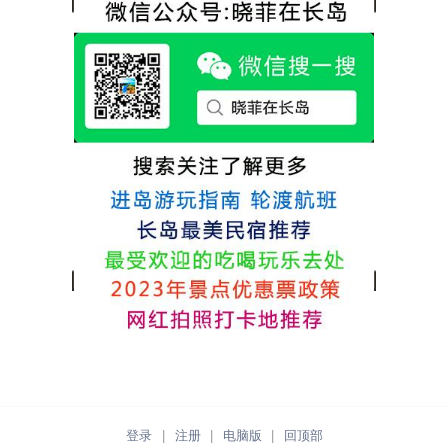
点很好。
的新鲜呢，另外值得一提的是，他家的海菜
包子非常好吃。 其实长岛可选的酒店、民宿
非常多，基本上都是自家的房子改建，装修
各不相同，可以根据自己的喜好选择。非常
推荐津岸民宿，关键是老板娘晓菲很细心、
热情，能根据我提出的需求来安排房间，这
点很好。
登录
|
注册
|
电脑版
|
回顶部