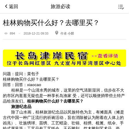
旅游必读
返回
桂林购物买什么好？去哪里买？
894
·
2018-12-21 09:33
作者
小郑
问题：
提问：菜包子
桂林购物买什么好？去哪里买？
回答：
回答：xiaocao
桂林是一个山清水秀的城市，这里的空气清新湿润，信步在不大
的市区内逛逛无疑也是一种享长岛渔家 受，还可以顺便捎带些土特产
品给亲友们。
桂林购物买什么好？去哪里买？
旅游纪念品
除了山水画，桂林旅游纪念品以民族特色为主，有傩面具（傩是
古代中国一种广泛流行的祈祷活动，旨在消除被认为附着在人体上的
凶兆）、壮族绣球、苗绣、工艺蜡染、壮锦、桂绣、梳篦、纸伞、手
绘式屏风等；工艺品有工艺纸伞、玉石雕刻、竹木雕刻艺术品、瓷