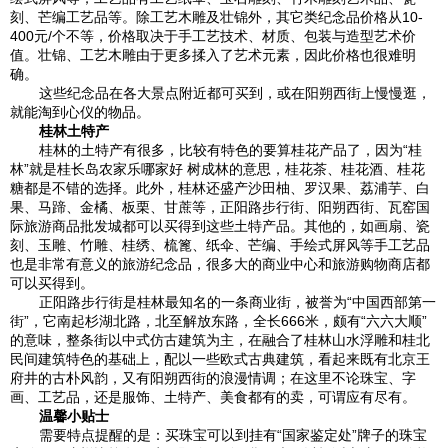
刻、芒编工艺品等。除工艺木雕及壮锦外，其它类纪念品价格从10-
400元/个不等，价格取决于手工艺技术、材质、包装与造型艺术价
值。壮锦、工艺木雕由于更多揉入了艺术元素，因此价格也很难明
确。
这些纪念品在各大景点附近都可买到，或在阳朔西街上慢慢逛，
就能淘到心仪的物品。
桂林土特产
桂林的土特产有很多，比较有特色的要算桂花产品了，因为“桂
林”就是桂长岛农家乐哪家好 树成林的意思，桂花茶、桂花酒、桂花
糖都是不错的选择。此外，桂林还盛产沙田柚、罗汉果、荔浦芋、白
果、马蹄、金橘、板栗、甘蔗等，正阳路步行街、阳朔西街、瓦窑国
际旅游商品批发城都可以买得到这些土特产品。其他的，如画扇、瓷
刻、玉雕、竹雕、桂绣、梳篦、纸伞、芒编、手绘式屏风等手工艺品
也是非常有意义的旅游纪念品，很多大的商业中心和旅游购物商店都
可以买得到。
正阳路步行街是桂林最知名的一条商业街，被誉为“中国西部第一
街”，它南起杉湖北路，北至解放东路，全长666米，颇有“六六大顺”
的意味，整条街以中式仿古建筑为主，在融合了桂林山水浮雕和桂北
民间建筑特色的基础上，配以一些欧式古典建筑，看起来既有北京王
府井的古朴风韵，又有阳朔西街的浪漫情调；在这里不论珠宝、字
画、工艺品，还是服饰、土特产、美食都有的卖，可谓应有尽有。
温馨小贴士
需要特点提醒的是：买珠宝可以到挂有“国家鉴定处”牌子的珠宝