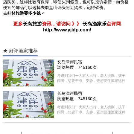
店购买，这样比较有保障，即使买到假货，也可以投诉索赔；而价格
便宜的饰品可以选择去磨盘山码头附近购买，记得砍价。
去桂林旅游要多少钱
<
更多
长岛旅游
资讯，请访问 》》
长岛渔家乐
点评网
http://www.yjldp.com/
★ 好评渔家推荐
长岛津岸民宿
浏览热度：745160次
考虑到我们一大家人出行，老人挑剔，孩子
闹腾，想要干净、安静，还想要住渔家这种
含吃住的，最后经过多家比较、沟通，最终
选择津岸民宿，实际体验客房很干净，饭菜
长岛津岸民宿
方面家里老人也很满意，整体饭菜给搭配的
浏览热度：745160次
很好，每顿饭也不重样的，海鲜确实是非常
的新鲜呢，另外值得一提的是，他家的海菜
考虑到我们一大家人出行，老人挑剔，孩子
包子非常好吃。 其实长岛可选的酒店、民宿
闹腾，想要干净、安静，还想要住渔家这种
非常多，基本上都是自家的房子改建，装修
含吃住的，最后经过多家比较、沟通，最终
各不相同，可以根据自己的喜好选择。非常
选择津岸民宿，实际体验客房很干净，饭菜
推荐津岸民宿，关键是老板娘晓菲很细心、
方面家里老人也很满意，整体饭菜给搭配的
热情，能根据我提出的需求来安排房间，这
很好，每顿饭也不重样的，海鲜确实是非常