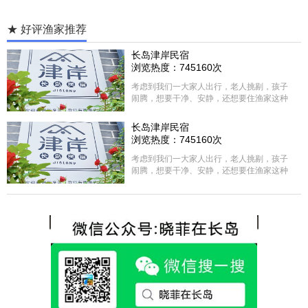
★ 好评渔家推荐
长岛津岸民宿
浏览热度：745160次
考虑到我们一大家人出行，老人挑剔，孩子
闹腾，想要干净、安静，还想要住渔家这种
含吃住的，最后经过多家比较、沟通，最终
选择津岸民宿，实际体验客房很干净，饭菜
长岛津岸民宿
方面家里老人也很满意，整体饭菜给搭配的
浏览热度：745160次
很好，每顿饭也不重样的，海鲜确实是非常
的新鲜呢，另外值得一提的是，他家的海菜
考虑到我们一大家人出行，老人挑剔，孩子
包子非常好吃。 其实长岛可选的酒店、民宿
闹腾，想要干净、安静，还想要住渔家这种
非常多，基本上都是自家的房子改建，装修
含吃住的，最后经过多家比较、沟通，最终
各不相同，可以根据自己的喜好选择。非常
选择津岸民宿，实际体验客房很干净，饭菜
推荐津岸民宿，关键是老板娘晓菲很细心、
方面家里老人也很满意，整体饭菜给搭配的
热情，能根据我提出的需求来安排房间，这
很好，每顿饭也不重样的，海鲜确实是非常
点很好。
的新鲜呢，另外值得一提的是，他家的海菜
包子非常好吃。 其实长岛可选的酒店、民宿
非常多，基本上都是自家的房子改建，装修
各不相同，可以根据自己的喜好选择。非常
推荐津岸民宿，关键是老板娘晓菲很细心、
热情，能根据我提出的需求来安排房间，这
点很好。