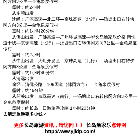
冈方向3公里—金龟泉度假村
需时：约2小时
从东莞出发：
途经：广深高速—北二环—京珠高速（北行）—汤塘出口右转佛
冈方向3公里—金龟泉度假村
需时：约1小时20分钟
从佛山出发：广佛高速—广州环城高速—华长岛渔家乐价格 南快
速干线—京珠高速（北行）—汤塘出口右转佛冈方向3公里—金龟泉度
假村
需时：约2小时
从中山出发：火炬开发区—京珠高速（北行）—汤塘出口右转佛
冈方向3公里—金龟泉度假村
需时：约1小时40分钟
从清远出发：
途经：清佛公路—106国道（佛冈方向）—金龟泉度假村
需时：约45分钟
从韶关出发：京珠高速（南行）—汤塘出口右转佛冈方向3公里—
金龟泉度假村
需时：约长岛一日游旅游攻略 1小时20分钟
去清远旅游要多少钱
<
更多
长岛旅游
资讯，请访问 》》
长岛渔家乐
点评网
http://www.yjldp.com/