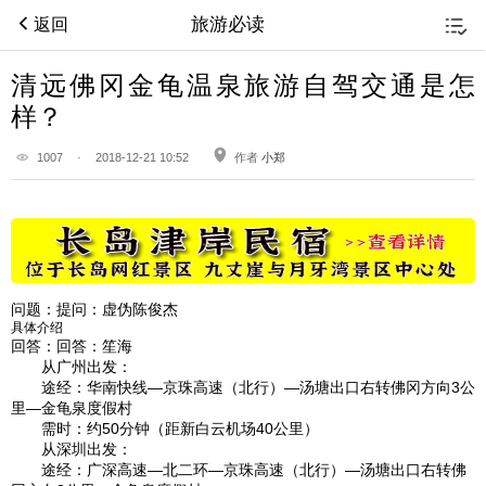
旅游必读
返回
清远佛冈金龟温泉旅游自驾交通是怎
样？
1007
·
2018-12-21 10:52
作者
小郑
问题：
提问：虚伪陈俊杰
具体介绍 
回答：
回答：笙海
从广州出发：
途经：华南快线—京珠高速（北行）—汤塘出口右转佛冈方向3公
里—金龟泉度假村
需时：约50分钟（距新白云机场40公里）
从深圳出发：
途经：广深高速—北二环—京珠高速（北行）—汤塘出口右转佛