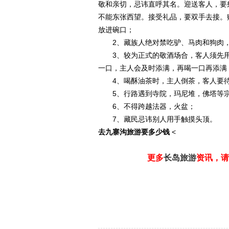
敬和亲切，忌讳直呼其名。迎送客人，要
不能东张西望。接受礼品，要双手去接。
放进碗口；
2、藏族人绝对禁吃驴、马肉和狗肉，
3、较为正式的敬酒场合，客人须先用
一口，主人会及时添满，再喝一口再添满
4、喝酥油茶时，主人倒茶，客人要待
5、行路遇到寺院，玛尼堆，佛塔等宗
6、不得跨越法器，火盆；
7、藏民忌讳别人用手触摸头顶。
去九寨沟旅游要多少钱
<
更多
长岛旅游
资讯，请