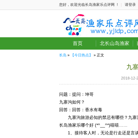
您好，欢迎光临长岛渔家乐点评网 ！
|
请登录
首页
北长山岛渔家
长岛
»
【今日热点】
» 正文
九
2018-1
问题：
提问：坤哥
九寨沟如何？
回答：
回答：香水有毒
九寨沟旅游必知的禁忌有哪些？九寨沟
长岛渔家乐哪个好 (*^__^*)嘻嘻……
1、接待客人时，无论是行走还是言谈