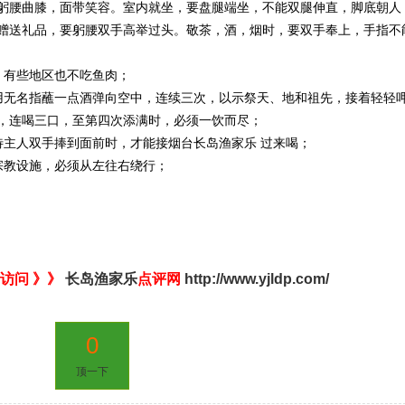
躬腰曲膝，面带笑容。室内就坐，要盘腿端坐，不能双腿伸直，脚底朝人
赠送礼品，要躬腰双手高举过头。敬茶，酒，烟时，要双手奉上，手指不
有些地区也不吃鱼肉；
无名指蘸一点酒弹向空中，连续三次，以示祭天、地和祖先，接着轻轻
，连喝三口，至第四次添满时，必须一饮而尽；
主人双手捧到面前时，才能接烟台长岛渔家乐 过来喝；
教设施，必须从左往右绕行；
访问 》》
长岛渔家乐
点评网
http://www.yjldp.com/
0
顶一下