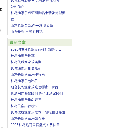
长岛赶海必备 -- 长岛潮汐时刻表
，
公司简介
能
长岛渔家乐点评网删帖申请及处理流
程
山东长岛自驾游----发现长岛
呷
山东长岛·自驾游日记
最新文章
2026年8月长岛民宿推荐攻略，...
长岛渔家乐推荐
长岛优质渔家乐实测
长岛渔家乐排名最新
山东长岛渔家乐排行榜
长岛渔家乐包吃住
烟台长岛渔家乐吃住哪家口碑好
长岛网红海景民宿 性价比渔家民宿
长岛渔家乐排名好评
长岛民宿排行榜？
长岛优质渔家乐推荐：包吃住价格透...
山东长岛渔家乐怎么样
2026长岛热门民宿盘点：从位置...