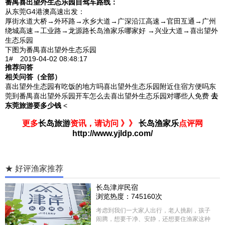
番禺喜出望外生态乐园自驾车路线：
从东莞G4港澳高速出发：
厚街水道大桥→外环路→水乡大道→广深沿江高速→官田互通→广州
绕城高速→工业路→龙源路长岛渔家乐哪家好 →兴业大道→喜出望外
生态乐园
下图为番禺喜出望外生态乐园
1# 2019-04-02 08:48:17
推荐问答
相关问答（全部）
喜出望外生态园有吃饭的地方吗喜出望外生态乐园附近住宿方便吗东
莞到番禺喜出望外乐园开车怎么去喜出望外生态乐园对哪些人免费
去
东莞旅游要多少钱
<
更多
长岛旅游
资讯，请访问 》》
长岛渔家乐
点评网
http://www.yjldp.com/
★ 好评渔家推荐
长岛津岸民宿
浏览热度：745160次
考虑到我们一大家人出行，老人挑剔，孩子
闹腾，想要干净、安静，还想要住渔家这种