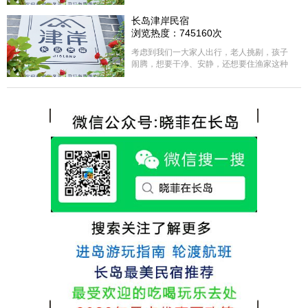
含吃住的，最后经过多家比较、沟通，最终
选择津岸民宿，实际体验客房很干净，饭菜
长岛津岸民宿
方面家里老人也很满意，整体饭菜给搭配的
浏览热度：745160次
很好，每顿饭也不重样的，海鲜确实是非常
的新鲜呢，另外值得一提的是，他家的海菜
考虑到我们一大家人出行，老人挑剔，孩子
包子非常好吃。 其实长岛可选的酒店、民宿
闹腾，想要干净、安静，还想要住渔家这种
非常多，基本上都是自家的房子改建，装修
含吃住的，最后经过多家比较、沟通，最终
各不相同，可以根据自己的喜好选择。非常
选择津岸民宿，实际体验客房很干净，饭菜
推荐津岸民宿，关键是老板娘晓菲很细心、
方面家里老人也很满意，整体饭菜给搭配的
热情，能根据我提出的需求来安排房间，这
很好，每顿饭也不重样的，海鲜确实是非常
点很好。
的新鲜呢，另外值得一提的是，他家的海菜
包子非常好吃。 其实长岛可选的酒店、民宿
非常多，基本上都是自家的房子改建，装修
各不相同，可以根据自己的喜好选择。非常
推荐津岸民宿，关键是老板娘晓菲很细心、
热情，能根据我提出的需求来安排房间，这
点很好。