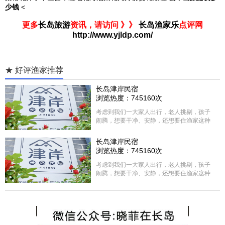
少钱
<
更多
长岛旅游
资讯，请访问 》》
长岛渔家乐
点评网
http://www.yjldp.com/
★ 好评渔家推荐
长岛津岸民宿
浏览热度：745160次
考虑到我们一大家人出行，老人挑剔，孩子
闹腾，想要干净、安静，还想要住渔家这种
含吃住的，最后经过多家比较、沟通，最终
选择津岸民宿，实际体验客房很干净，饭菜
长岛津岸民宿
方面家里老人也很满意，整体饭菜给搭配的
浏览热度：745160次
很好，每顿饭也不重样的，海鲜确实是非常
的新鲜呢，另外值得一提的是，他家的海菜
考虑到我们一大家人出行，老人挑剔，孩子
包子非常好吃。 其实长岛可选的酒店、民宿
闹腾，想要干净、安静，还想要住渔家这种
非常多，基本上都是自家的房子改建，装修
含吃住的，最后经过多家比较、沟通，最终
各不相同，可以根据自己的喜好选择。非常
选择津岸民宿，实际体验客房很干净，饭菜
推荐津岸民宿，关键是老板娘晓菲很细心、
方面家里老人也很满意，整体饭菜给搭配的
热情，能根据我提出的需求来安排房间，这
很好，每顿饭也不重样的，海鲜确实是非常
点很好。
的新鲜呢，另外值得一提的是，他家的海菜
包子非常好吃。 其实长岛可选的酒店、民宿