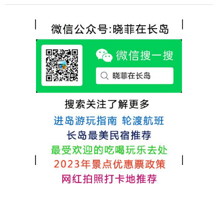
各不相同，可以根据自己的喜好选择。非常
选择津岸民宿，实际体验客房很干净，饭菜
推荐津岸民宿，关键是老板娘晓菲很细心、
方面家里老人也很满意，整体饭菜给搭配的
热情，能根据我提出的需求来安排房间，这
很好，每顿饭也不重样的，海鲜确实是非常
点很好。
的新鲜呢，另外值得一提的是，他家的海菜
包子非常好吃。 其实长岛可选的酒店、民宿
非常多，基本上都是自家的房子改建，装修
各不相同，可以根据自己的喜好选择。非常
推荐津岸民宿，关键是老板娘晓菲很细心、
热情，能根据我提出的需求来安排房间，这
点很好。