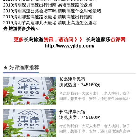
2019清明深圳高速出行指南 易堵高速路段盘点
2019清明高速公路会堵车吗 清明高速什么时候最堵
2019清明哪些高速路段最堵 清明高速出行指南
2019清明节高速哪几天最堵 清明上高速怎么避堵
去,旅游要多少钱
<
更多
长岛旅游
资讯，请访问 》》
长岛渔家乐
点评网
http://www.yjldp.com/
★ 好评渔家推荐
长岛津岸民宿
浏览热度：745160次
考虑到我们一大家人出行，老人挑剔，孩子
闹腾，想要干净、安静，还想要住渔家这种
含吃住的，最后经过多家比较、沟通，最终
选择津岸民宿，实际体验客房很干净，饭菜
长岛津岸民宿
方面家里老人也很满意，整体饭菜给搭配的
浏览热度：745160次
很好，每顿饭也不重样的，海鲜确实是非常
的新鲜呢，另外值得一提的是，他家的海菜
考虑到我们一大家人出行，老人挑剔，孩子
包子非常好吃。 其实长岛可选的酒店、民宿
闹腾，想要干净、安静，还想要住渔家这种
非常多，基本上都是自家的房子改建，装修
含吃住的，最后经过多家比较、沟通，最终