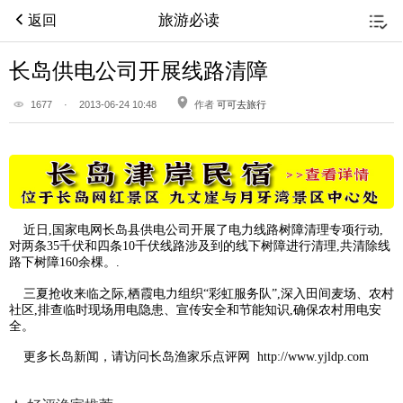
旅游必读
返回
长岛供电公司开展线路清障
1677
·
2013-06-24 10:48
作者
可可去旅行
近日,国家电网
长岛
县供电公司开展了电力线路树障清理专项行动,
对两条35千伏和四条10千伏线路涉及到的线下树障进行清理,共清除线
路下树障160余棵。.
三夏抢收来临之际,栖霞电力组织“彩虹服务队”,深入田间麦场、农村
社区,排查临时现场用电隐患、宣传安全和节能知识,确保农村用电安
全。
更多
长岛新闻
，请访问
长岛渔家乐点评网
http://www.yjldp.com