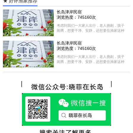
★ 好评渔家推荐
长岛津岸民宿
浏览热度：745160次
考虑到我们一大家人出行，老人挑剔，孩子
闹腾，想要干净、安静，还想要住渔家这种
含吃住的，最后经过多家比较、沟通，最终
选择津岸民宿，实际体验客房很干净，饭菜
长岛津岸民宿
方面家里老人也很满意，整体饭菜给搭配的
浏览热度：745160次
很好，每顿饭也不重样的，海鲜确实是非常
的新鲜呢，另外值得一提的是，他家的海菜
考虑到我们一大家人出行，老人挑剔，孩子
包子非常好吃。 其实长岛可选的酒店、民宿
闹腾，想要干净、安静，还想要住渔家这种
非常多，基本上都是自家的房子改建，装修
含吃住的，最后经过多家比较、沟通，最终
各不相同，可以根据自己的喜好选择。非常
选择津岸民宿，实际体验客房很干净，饭菜
推荐津岸民宿，关键是老板娘晓菲很细心、
方面家里老人也很满意，整体饭菜给搭配的
热情，能根据我提出的需求来安排房间，这
很好，每顿饭也不重样的，海鲜确实是非常
点很好。
的新鲜呢，另外值得一提的是，他家的海菜
包子非常好吃。 其实长岛可选的酒店、民宿
非常多，基本上都是自家的房子改建，装修
各不相同，可以根据自己的喜好选择。非常
推荐津岸民宿，关键是老板娘晓菲很细心、
热情，能根据我提出的需求来安排房间，这
点很好。