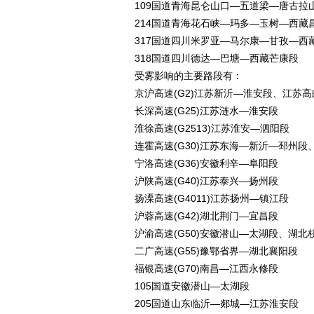
109国道青海昆仑山口—五道梁—唐古拉
214国道青海花石峡—玛多—玉树—西藏
317国道四川米罗亚—马尔康—甘孜—西
318国道四川德达—巴塘—西藏芒康段
受雾影响的主要路段有：
京沪高速(G2)江苏新沂—淮安段、江苏
长深高速(G25)江苏涟水—淮安段
淮徐高速(G2513)江苏淮安—泗阳段
连霍高速(G30)江苏东海—新沂—邳州
宁洛高速(G36)安徽利辛—阜阳段
沪陕高速(G40)江苏泰兴—扬州段
扬溧高速(G4011)江苏扬州—镇江段
沪蓉高速(G42)湖北荆门—宜昌段
沪渝高速(G50)安徽潜山—太湖段、湖北
二广高速(G55)豫鄂省界—湖北襄阳段
福银高速(G70)南昌—江西永修段
105国道安徽潜山—太湖段
205国道山东临沂—郯城—江苏淮安段