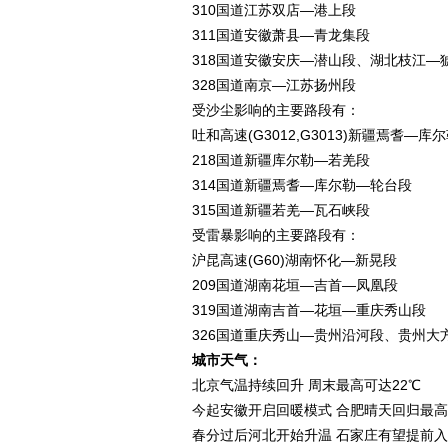
310国道江苏双店—港上段
311国道安徽萧县—青龙集段
318国道安徽安庆—潜山段、湖北枝江—
328国道南京—江苏扬州段
受沙尘影响的主要路段有：
吐和高速(G3012,G3013)新疆焉耆—库
218国道新疆库尔勒—若羌段
314国道新疆焉耆—库尔勒—轮台段
315国道新疆若羌—瓦石峡段
受雷暴影响的主要路段有：
沪昆高速(G60)湖南怀化—新晃段
209国道湖南花垣—吉首—凤凰段
319国道湖南吉首—花垣—重庆秀山段
326国道重庆秀山—贵州沿河段、贵州大
城市天气：
北京气温持续回升 周末最高可达22℃
今起安徽开启回暖模式 合肥晴天回归最高
春分过后河北开始升温 石家庄有望提前