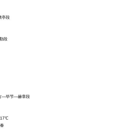
猇亭段
尔勒段
方—毕节—赫章段
17℃
入春