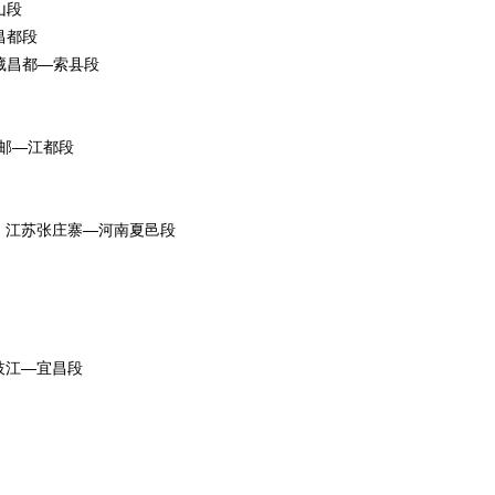
山段
昌都段
藏昌都—索县段
高邮—江都段
段、江苏张庄寨—河南夏邑段
枝江—宜昌段