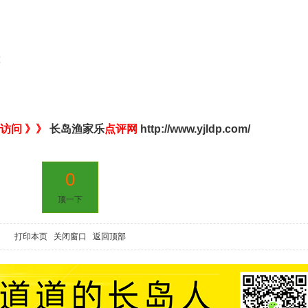
℃
访问 》》
长岛渔家乐
点评网
http://www.yjldp.com/
0
顶一下
打印本页
关闭窗口
返回顶部