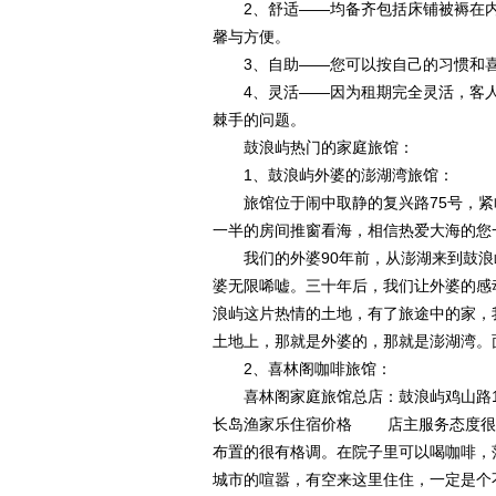
2、舒适——均备齐包括床铺被褥在内
馨与方便。
3、自助——您可以按自己的习惯和喜
4、灵活——因为租期完全灵活，客人可
棘手的问题。
鼓浪屿热门的家庭旅馆：
1、鼓浪屿外婆的澎湖湾旅馆：
旅馆位于闹中取静的复兴路75号，紧临
一半的房间推窗看海，相信热爱大海的您
我们的外婆90年前，从澎湖来到鼓浪
婆无限唏嘘。三十年后，我们让外婆的感动，有了
浪屿这片热情的土地，有了旅途中的家，
土地上，那就是外婆的，那就是澎湖湾。
2、喜林阁咖啡旅馆：
喜林阁家庭旅馆总店：鼓浪屿鸡山路
长岛渔家乐住宿价格 店主服务态度很
布置的很有格调。在院子里可以喝咖啡，
城市的喧嚣，有空来这里住住，一定是个