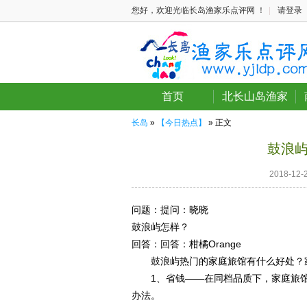
您好，欢迎光临长岛渔家乐点评网 ！
|
请登录
首页
北长山岛渔家
长岛
»
【今日热点】
» 正文
鼓浪
2018-1
问题：
提问：晓晓
鼓浪屿怎样？
回答：
回答：柑橘Orange
鼓浪屿热门的家庭旅馆有什么好处？
1、省钱——在同档品质下，家庭旅馆的
办法。