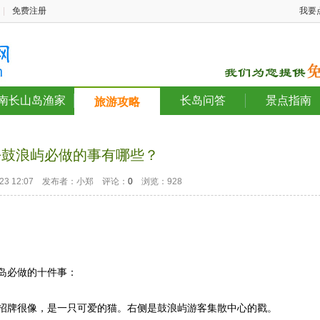
|
免费注册
我要
南长山岛渔家
长岛问答
景点指南
旅游攻略
去鼓浪屿必做的事有哪些？
2-23 12:07 发布者：小郑 评论：
0
浏览：928
岛必做的十件事：
牌很像，是一只可爱的猫。右侧是鼓浪屿游客集散中心的戳。