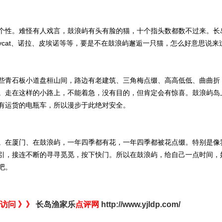
性。难怪有人戏言，鼓浪屿有头有脸的猫，十个指头数都数不过来。长
bycat、诺拉、皮埃诺等等，要是不在鼓浪屿邂逅一只猫，怎么好意思说来
青石板小道盘桓山间，路边有老建筑、三角梅点缀、高高低低、曲曲折
。走在这样的小路上，不能着急，没有目的，但肯定会有惊喜。鼓浪屿岛
有运货的电瓶车，所以漫步于此绝对安全。
在厦门、在鼓浪屿，一年四季都有花，一年四季都被花点缀。特别是像
引，接连不断的寻寻觅觅，按下快门。所以在鼓浪屿，给自己一点时间，
吧。
访问 》》
长岛渔家乐
点评网
http://www.yjldp.com/