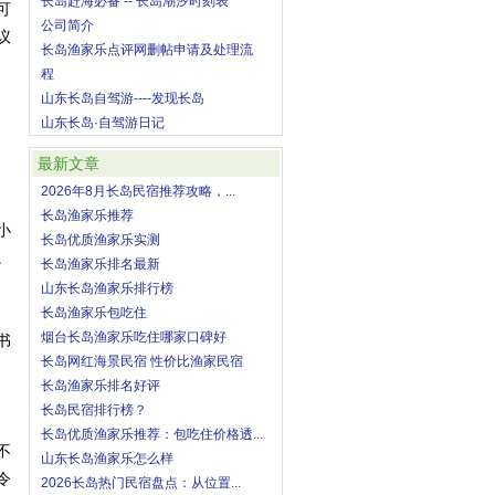
长岛赶海必备 -- 长岛潮汐时刻表
可
公司简介
议
长岛渔家乐点评网删帖申请及处理流
程
山东长岛自驾游----发现长岛
山东长岛·自驾游日记
最新文章
2026年8月长岛民宿推荐攻略，...
长岛渔家乐推荐
小
长岛优质渔家乐实测
。
长岛渔家乐排名最新
山东长岛渔家乐排行榜
长岛渔家乐包吃住
烟台长岛渔家乐吃住哪家口碑好
书
长岛网红海景民宿 性价比渔家民宿
长岛渔家乐排名好评
长岛民宿排行榜？
长岛优质渔家乐推荐：包吃住价格透...
不
山东长岛渔家乐怎么样
令
2026长岛热门民宿盘点：从位置...