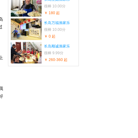
很棒
10.00分
￥ 180 起
岛
长岛万福渔家乐
过
很棒
10.00分
￥ 0 起
长岛顺诚渔家乐
很棒
9.99分
上
￥ 260-360 起
我
好