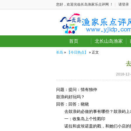
您好，欢迎光临长岛渔家乐点评网 ！
|
请登录
首页
北长山岛渔家
长岛
»
【今日热点】
» 正文
2018-1
问题：
提问：情有独仲
鼓浪屿好玩吗？
回答：
回答：晓晓
去鼓浪屿必做的事有哪些？鼓浪屿上
一：收集岛上个性戳印
诺拉和皮埃诺盖的戳，和她们小店的招