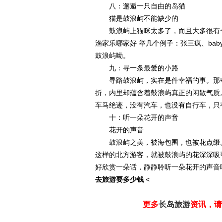
八：邂逅一只自由的岛猫
猫是鼓浪屿不能缺少的
鼓浪屿上猫咪太多了，而且大多很有个
渔家乐哪家好 举几个例子：张三疯、ba
鼓浪屿呦。
九：寻一条最爱的小路
寻路鼓浪屿，实在是件幸福的事。那些
折，内里却蕴含着鼓浪屿真正的闲散气质
车马绝迹，没有汽车，也没有自行车，只
十：听一朵花开的声音
花开的声音
鼓浪屿之美，被海包围，也被花点缀。
这样的北方游客，就被鼓浪屿的花深深吸
好欣赏一朵话，静静聆听一朵花开的声音
去旅游要多少钱
<
更多
长岛旅游
资讯，请