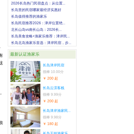
2026长岛热门民宿盘点：从位置...
长岛里的民宿哪家最经济实惠好
长岛值得推荐的渔家乐
长岛民宿推荐2026：津岸位置绝...
北长山岛vs南长山岛：2026长...
长岛美食攻略+渔家乐推荐：津岸民...
长岛北岛渔家乐首选：津岸民宿，步...
一
最新认证渔家乐
有
这
长岛津岸民宿
很棒
10.00分
￥ 200 起
长岛云淏客栈
，
很棒
9.99分
￥ 200 起
长岛津岸渔家民...
很棒
9.98分
痕
￥ 180 起
长岛王姐渔家乐