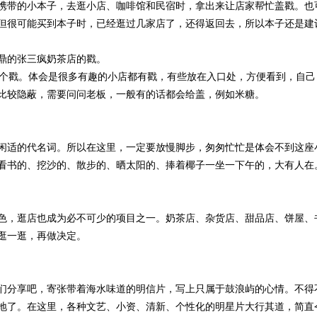
带的小本子，去逛小店、咖啡馆和民宿时，拿出来让店家帮忙盖戳。也
但很可能买到本子时，已经逛过几家店了，还得返回去，所以本子还是建
的张三疯奶茶店的戳。
个戳。体会是很多有趣的小店都有戳，有些放在入口处，方便看到，自己
比较隐蔽，需要问问老板，一般有的话都会给盖，例如米糖。
适的代名词。所以在这里，一定要放慢脚步，匆匆忙忙是体会不到这座
看书的、挖沙的、散步的、晒太阳的、捧着椰子一坐一下午的，大有人在
，逛店也成为必不可少的项目之一。奶茶店、杂货店、甜品店、饼屋、
逛一逛，再做决定。
分享吧，寄张带着海水味道的明信片，写上只属于鼓浪屿的心情。不得
地了。在这里，各种文艺、小资、清新、个性化的明星片大行其道，简直