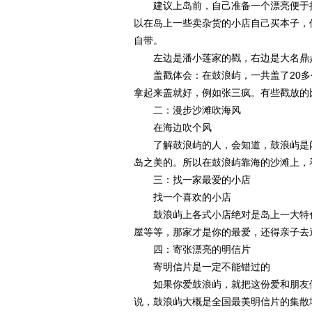
建议上岛前，自己准备一个漂亮便于携
以在岛上一些卖杂货的小店自己买本子，
自带。
左边是潘小莲家的戳，右边是大名鼎鼎
盖戳体会：在鼓浪屿，一共盖了20多
拿起来盖就好，例如张三疯。有些戳放的
二：漫步沙滩吹海风
在海边吹个风
了解鼓浪屿的人，会知道，鼓浪屿是闲
岛之美的。所以在鼓浪屿靠海的沙滩上，
三：找一家最爱的小店
找一个喜欢的小店
鼓浪屿上各式小店绝对是岛上一大特色
屋等等，那家才是你的最爱，还得亲子去
四：寄张漂亮的明信片
寄明信片是一定不能错过的
如果你爱鼓浪屿，就把这份爱和朋友们
说，鼓浪屿大概是全国最美明信片的集散