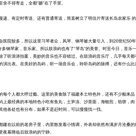
至舍不得寄走，全都“砸”在了手里。
递、有定时寄送、还有普通寄送，简直树立了明信片寄送长岛农家乐 的
院较多，所以这里习琴者众，风琴、钢琴被大量引入，到20世纪50年
许多钢琴家，音乐家。所以鼓浪屿也有了“琴岛”的美誉。时至今日，音乐
除了听浪涛拍案，美妙的音乐也不容错过。在鼓浪屿音乐厅，几乎每天都
的演出表。在美好的岛屿，听一场音乐会，聆听岛屿的脉搏，还有什么比
每个人都大呼过瘾。这里的美食除了福建本土特色外，还有不少舶来品
屿上最经典的本地特色小吃有鱼丸，土笋冻、沙茶面，海蛎煎，馅饼，肉
其他各处也有分布，如果不是赶时间，可以慢慢找一找。
建在以前的老房子里，内里散发着小情调，外表却依然布满岁月沧桑的
受夜幕降临后鼓浪屿的宁静。