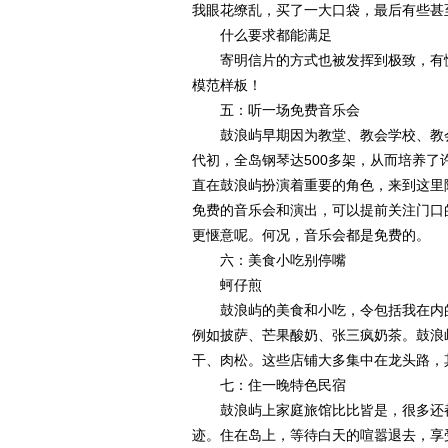
我眼花缭乱，买了一大口袋，最后有些甚
什么要求都能满足
寄明信片的方式也被发挥到极致，有慢
模范样板！
五：听一场免费音乐会
鼓浪屿早期因为教堂、教会学校、教会医
代初，全岛钢琴达500多架，从而培养了
直在鼓浪屿扮演着重要的角色，来到这里
免费的音乐会和演出，可以提前关注门口
更惬意呢。何况，音乐会都是免费的。
六：美食小吃别停嘴
蚵仔煎
鼓浪屿的美食和小吃，令包括我在内的
例如披萨、芒果酸奶、张三疯奶茶。鼓浪
干、肉松。这些店铺大多集中在龙头路，
七：住一晚特色民宿
鼓浪屿上家庭旅馆比比皆是，很多还都
迹。住在岛上，等待白天的喧嚣退去，享