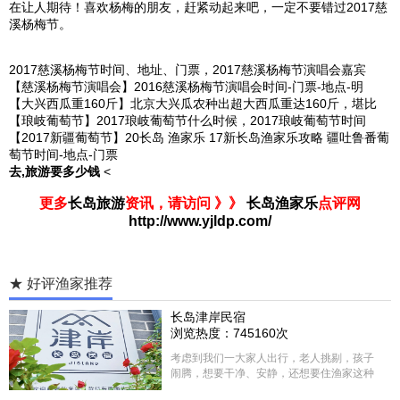
在让人期待！喜欢杨梅的朋友，赶紧动起来吧，一定不要错过2017
慈
溪
杨梅节。
2017慈溪杨梅节时间、地址、门票，2017慈溪杨梅节演唱会嘉宾
【慈溪杨梅节演唱会】2016慈溪杨梅节演唱会时间-门票-地点-明
【大兴西瓜重160斤】北京大兴瓜农种出超大西瓜重达160斤，堪比
【琅岐葡萄节】2017琅岐葡萄节什么时候，2017琅岐葡萄节时间
【2017新疆葡萄节】20长岛 渔家乐 17新长岛渔家乐攻略 疆吐鲁番葡
萄节时间-地点-门票
去,旅游要多少钱
<
更多
长岛旅游
资讯，请访问 》》
长岛渔家乐
点评网
http://www.yjldp.com/
★ 好评渔家推荐
长岛津岸民宿
浏览热度：745160次
考虑到我们一大家人出行，老人挑剔，孩子
闹腾，想要干净、安静，还想要住渔家这种
含吃住的，最后经过多家比较、沟通，最终