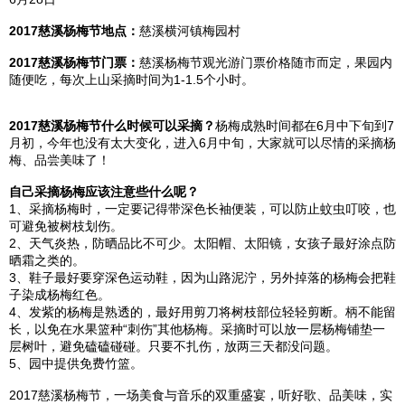
2017
慈溪
杨梅节地点：
慈溪
横河镇梅园村
2017
慈溪
杨梅节门票：
慈溪
杨梅节观光游门票价格随市而定，果园内
随便吃，每次上山采摘时间为1-1.5个小时。
2017
慈溪
杨梅节什么时候可以采摘？
杨梅成熟时间都在6月中下旬到7
月初，今年也没有太大变化，进入6月中旬，大家就可以尽情的采摘杨
梅、品尝美味了！
自己采摘杨梅应该注意些什么呢？
1、采摘杨梅时，一定要记得带深色长袖便装，可以防止蚊虫叮咬，也
可避免被树枝划伤。
2、天气炎热，防晒品比不可少。太阳帽、太阳镜，女孩子最好涂点防
晒霜之类的。
3、鞋子最好要穿深色运动鞋，因为山路泥泞，另外掉落的杨梅会把鞋
子染成杨梅红色。
4、发紫的杨梅是熟透的，最好用剪刀将树枝部位轻轻剪断。柄不能留
长，以免在水果篮种“刺伤”其他杨梅。采摘时可以放一层杨梅铺垫一
层树叶，避免磕磕碰碰。只要不扎伤，放两三天都没问题。
5、园中提供免费竹篮。
2017
慈溪
杨梅节，一场美食与音乐的双重盛宴，听好歌、品美味，实