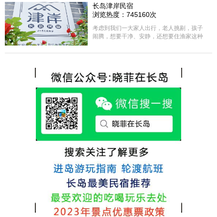
选择津岸民宿，实际体验客房很干净，饭菜
长岛津岸民宿
方面家里老人也很满意，整体饭菜给搭配的
浏览热度：745160次
很好，每顿饭也不重样的，海鲜确实是非常
的新鲜呢，另外值得一提的是，他家的海菜
考虑到我们一大家人出行，老人挑剔，孩子
包子非常好吃。 其实长岛可选的酒店、民宿
闹腾，想要干净、安静，还想要住渔家这种
非常多，基本上都是自家的房子改建，装修
含吃住的，最后经过多家比较、沟通，最终
各不相同，可以根据自己的喜好选择。非常
选择津岸民宿，实际体验客房很干净，饭菜
推荐津岸民宿，关键是老板娘晓菲很细心、
方面家里老人也很满意，整体饭菜给搭配的
热情，能根据我提出的需求来安排房间，这
很好，每顿饭也不重样的，海鲜确实是非常
点很好。
的新鲜呢，另外值得一提的是，他家的海菜
包子非常好吃。 其实长岛可选的酒店、民宿
非常多，基本上都是自家的房子改建，装修
各不相同，可以根据自己的喜好选择。非常
推荐津岸民宿，关键是老板娘晓菲很细心、
热情，能根据我提出的需求来安排房间，这
点很好。