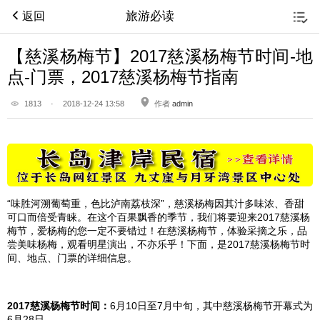
旅游必读
返回
【慈溪杨梅节】2017慈溪杨梅节时间-地
点-门票，2017慈溪杨梅节指南
1813
·
2018-12-24 13:58
作者
admin
“味胜河溯葡萄重，色比泸南荔枝深”，
慈溪
杨梅因其汁多味浓、香甜
可口而倍受青睐。在这个百果飘香的季节，我们将要迎来2017
慈溪
杨
梅节，爱杨梅的您一定不要错过！在
慈溪
杨梅节，体验采摘之乐，品
尝美味杨梅，观看明星演出，不亦乐乎！下面，是2017
慈溪
杨梅节时
间、地点、门票的详细信息。
2017
慈溪
杨梅节时间：
6月10日至7月中旬，其中
慈溪
杨梅节开幕式为
6月28日