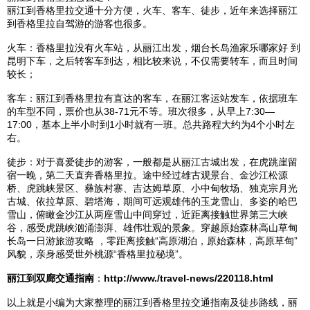
丽江
到
香格里拉
交通十分方便，火车、客车、徒步，近年来选择
丽江
到
香格里拉
自驾游的游客也很多。
火车：
香格里拉
没有火车站，从
丽江
出发，烟台长岛渔家乐哪家好 到
昆明
下车，之后转客车到达，相比较来说，不仅需要转车，而且时间
较长；
客车：
丽江
到
香格里拉
有直达的客车，在
丽江
客运站发车，依据班车
的车型不同，票价也从38-71元不等。班次很多，从早上7:30—
17:00，基本上半小时到1小时就有一班。总共路程大约为4个小时左
右。
徒步：对于喜爱徒步的游客，一般都是从
丽江
古城出发，在虎跳崖留
宿一晚，第二天直奔
香格里拉
。途中经过雄古观景台、
金沙江
松源
桥、
虎跳峡
景区、彝族村寨、
吉达
姆草原、
小中甸
牧场、独克宗
月光
古城
、依拉草原、
碧塔海
，期间可远观雄伟的
玉龙雪山
、多姿的
哈巴
雪山
，俯瞰
金沙江
从两座雪山中间穿过，近距离接触世界第三大峡
谷，感受
虎跳峡
汹涌澎湃、雄伟壮观的景象。穿越
原始森林
高山草甸
长岛一日游旅游攻略
，零距离接触“高原湖泊，
原始森林
，高原草甸”
风貌，亲身感受世外
桃源
“
香格里拉
秘境”。
丽江
到
双廊
交通指南
：
http://www./travel-news/220118.html
以上就是小编为大家整理的
丽江
到
香格里拉
交通指南及徒步路线，
丽