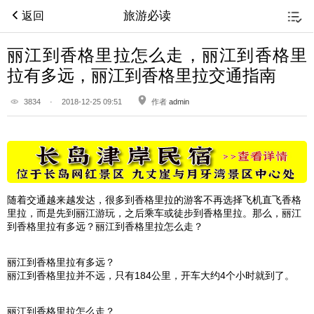
旅游必读
返回
丽江到香格里拉怎么走，丽江到香格里
拉有多远，丽江到香格里拉交通指南
3834
·
2018-12-25 09:51
作者
admin
随着交通越来越发达，很多到
香格里拉
的游客不再选择飞机直飞
香格
里拉
，而是先到
丽江
游玩，之后乘车或徒步到
香格里拉
。那么，
丽江
到
香格里拉
有多远？
丽江
到
香格里拉
怎么走？
丽江
到
香格里拉
有多远？
丽江
到
香格里拉
并不远，只有184公里，开车大约4个小时就到了。
丽江
到
香格里拉
怎么走？