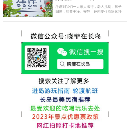
很好，每顿饭也不重样的，海鲜确实是非常
的新鲜呢，另外值得一提的是，他家的海菜
考虑到我们一大家人出行，老人挑剔，孩子
包子非常好吃。 其实长岛可选的酒店、民宿
闹腾，想要干净、安静，还想要住渔家这种
非常多，基本上都是自家的房子改建，装修
含吃住的，最后经过多家比较、沟通，最终
各不相同，可以根据自己的喜好选择。非常
选择津岸民宿，实际体验客房很干净，饭菜
推荐津岸民宿，关键是老板娘晓菲很细心、
方面家里老人也很满意，整体饭菜给搭配的
热情，能根据我提出的需求来安排房间，这
很好，每顿饭也不重样的，海鲜确实是非常
点很好。
的新鲜呢，另外值得一提的是，他家的海菜
包子非常好吃。 其实长岛可选的酒店、民宿
非常多，基本上都是自家的房子改建，装修
各不相同，可以根据自己的喜好选择。非常
推荐津岸民宿，关键是老板娘晓菲很细心、
热情，能根据我提出的需求来安排房间，这
点很好。