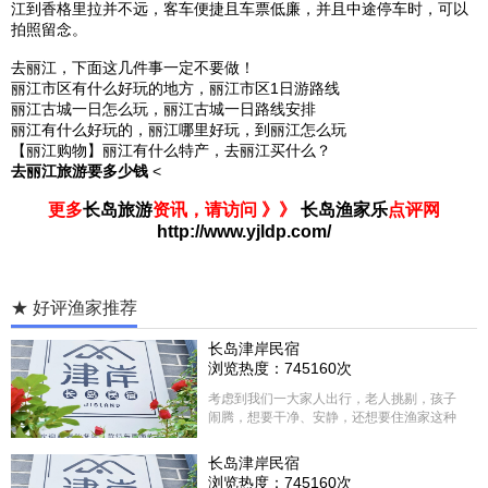
江
到
香格里拉
并不远，客车便捷且车票低廉，并且中途停车时，可以
拍照留念。
去丽江，下面这几件事一定不要做！
丽江市区有什么好玩的地方，丽江市区1日游路线
丽江古城一日怎么玩，丽江古城一日路线安排
丽江有什么好玩的，丽江哪里好玩，到丽江怎么玩
【丽江购物】丽江有什么特产，去丽江买什么？
去丽江旅游要多少钱
<
更多
长岛旅游
资讯，请访问 》》
长岛渔家乐
点评网
http://www.yjldp.com/
★ 好评渔家推荐
长岛津岸民宿
浏览热度：745160次
考虑到我们一大家人出行，老人挑剔，孩子
闹腾，想要干净、安静，还想要住渔家这种
含吃住的，最后经过多家比较、沟通，最终
选择津岸民宿，实际体验客房很干净，饭菜
长岛津岸民宿
方面家里老人也很满意，整体饭菜给搭配的
浏览热度：745160次