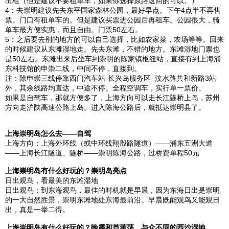
出租（但是建议不要租单车，如果你选择原路返回的可以。）
4：去崇明建议先去
东平
国家森林公园，最好早点。下午4点半不再售
票。门口有租单车的。但是建议买票进公园后再租车。公园很大，骑
单车最方便实惠，而且自由。门票50左右。
5：之后要去别的地方的可以自己选择，
比如
农家菜，农场等等。回来
的时候建议从东滩湿地走。先去东滩，不错的地方。东滩湿地门票也
是50左右。东滩出来后坐车到崇明的陈家镇枢纽站，直接有到
上海
浦
东科技馆的申崇二线，中间不停，直接到。
注：除申崇三线停靠西门汽车站-
长兴
岛服务区–汶水路
共和
新路3站
外，其余线路均直达，中途不停。全程空调车，实行单一票价。
如果是自驾车，那就方便多了，
上海
方向可以走长江隧桥上岛，
苏州
方向走沪陕高速公路上岛。进入陈海公路后，就抵达崇明县了。
上海
崇明岛
怎么去——自驾
上海
方向：
上海
外环线（或
中环
线翔殷路隧道）——浦东五洲大道
——
上海
长江隧道、隧桥——崇明陈海公路，过桥费单程50元
上海
崇明岛
有什么好玩的？
崇明岛
亮点
日出观鸟，看最美的东滩湿地
日出观鸟：到东海观鸟，最佳的时机就是早晨，因为东海日出是崇明
的一大自然胜景，崇明东滩地处东海最前沿。早晨既能观鸟又能观日
出，真是一举二得。
上海
崇明岛
有什么好玩的？晚霞和芦苇荡，与众不同的西沙湿地