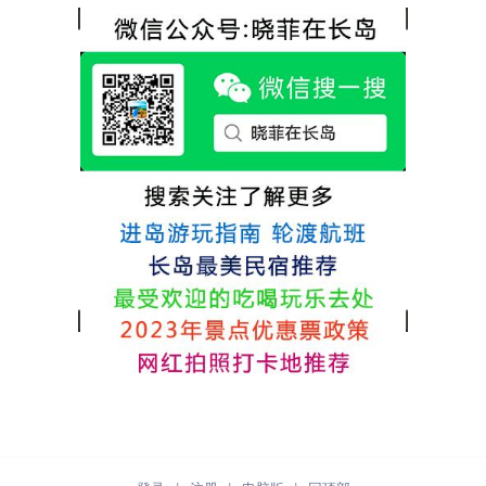
热情，能根据我提出的需求来安排房间，这
很好，每顿饭也不重样的，海鲜确实是非常
点很好。
的新鲜呢，另外值得一提的是，他家的海菜
包子非常好吃。 其实长岛可选的酒店、民宿
非常多，基本上都是自家的房子改建，装修
各不相同，可以根据自己的喜好选择。非常
推荐津岸民宿，关键是老板娘晓菲很细心、
热情，能根据我提出的需求来安排房间，这
点很好。