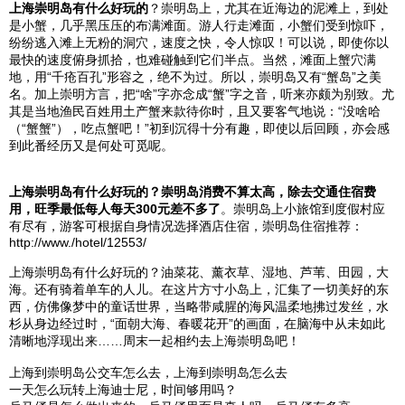
上海
崇明岛
有什么好玩的
？
崇明岛
上，尤其在近海边的泥滩上，到处
是小蟹，几乎黑压压的布满滩面。游人行走滩面，小蟹们受到惊吓，
纷纷逃入滩上无粉的洞穴，速度之快，令人惊叹！可以说，即使你以
最快的速度俯身抓拾，也难碰触到它们半点。当然，滩面上蟹穴满
地，用“千疮百孔”形容之，绝不为过。所以，
崇明岛
又有“
蟹岛
”之美
名。加上崇明方言，把“啥”字亦念成“蟹”字之音，听来亦颇为别致。尤
其是当地渔民百姓用土产蟹来款待你时，且又要客气地说：“没啥哈
（“蟹蟹”），吃点蟹吧！”初到沉得十分有趣，即使以后回顾，亦会感
到此番经历又是何处可觅呢。
上海
崇明岛
有什么好玩的？
崇明岛
消费不算太高，除去交通住宿费
用，旺季最低每人每天300元差不多了
。
崇明岛
上小旅馆到度假村应
有尽有，游客可根据自身情况选择酒店住宿，
崇明岛
住宿推荐：
http://www./hotel/12553/
上海
崇明岛
有什么好玩的？油菜花、薰衣草、湿地、芦苇、田园，大
海。还有骑着单车的人儿。在这片方寸小岛上，汇集了一切美好的东
西，仿佛像梦中的童话世界，当略带咸腥的海风温柔地拂过发丝，水
杉从身边经过时，“面朝大海、春暖花开”的画面，在脑海中从未如此
清晰地浮现出来……周末一起相约去
上海
崇明岛
吧！
上海到崇明岛公交车怎么去，上海到崇明岛怎么去
一天怎么玩转上海迪士尼，时间够用吗？