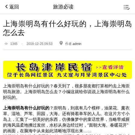
旅游必读
返回
上海崇明岛有什么好玩的，上海崇明岛
怎么去
1345
·
2018-12-25 09:53
作者
admin
上海
崇明岛
有什么好玩的？春天到了，很多朋友都打算相约去
上海
崇
明岛
旅游。
上海
崇明岛
怎么去？小编这就给你说说
上海
崇明岛
有什么
好玩的。
上海
崇明岛
有什么好玩的
？
崇明岛
，到底有几个模样，油菜花、薰衣
草、湿地、芦苇、田园，大海。还有骑着单车的人儿。在这片方寸小
岛上，汇集了一切美好的东西，仿佛像梦中的童话世界，当略带咸腥
的海风温柔地拂过发丝，水杉从身边经过时，“面朝大海、春暖花开”
的画面，在脑海中从未如此清晰地浮现出来……