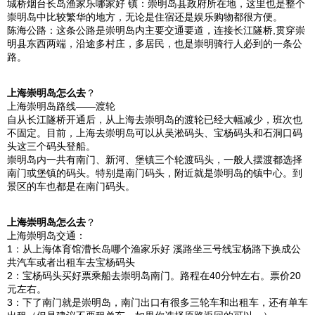
城桥烟台长岛渔家乐哪家好 镇：
崇明岛
县政府所在地，这里也是整个
崇明岛
中比较繁华的地方，无论是住宿还是娱乐购物都很方便。
陈海公路：这条公路是
崇明岛
内主要交通要道，连接长江隧桥,贯穿崇
明县东西两端，沿途多村庄，多居民，也是崇明骑行人必到的一条公
路。
上海
崇明岛
怎么去
？
上海
崇明岛
路线——渡轮
自从长江隧桥开通后，从
上海
去
崇明岛
的渡轮已经大幅减少，班次也
不固定。目前，
上海
去
崇明岛
可以从吴淞码头、宝杨码头和石洞口码
头这三个码头登船。
崇明岛
内一共有南门、新河、堡镇三个轮渡码头，一般人摆渡都选择
南门或堡镇的码头。特别是南门码头，附近就是
崇明岛
的镇中心。到
景区的车也都是在南门码头。
上海
崇明岛
怎么去
？
上海
崇明岛
交通：
1：从
上海
体育馆漕长岛哪个渔家乐好 溪路坐三号线宝杨路下换成公
共汽车或者出租车去宝杨码头
2：宝杨码头买好票乘船去
崇明岛
南门。路程在40分钟左右。票价20
元左右。
3：下了南门就是
崇明岛
，南门出口有很多三轮车和出租车，还有单车