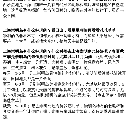
西沙湿地是
上海
目前唯一具有自然潮汐现象和成片滩涂林地的自然湿
地，这里极适合摄影，每当落日时分，晚霞在滩涂的映衬下，显得与
众不同。
上海
崇明岛
有什么好玩的？看日出，看星星顺便再看看花花草草
崇明的鸟非看不可，但却只在春秋两季才有，而星星太阳这些，只需
要起一个大早，或者找块空地，整片天空都是我们的。
上海
崇明岛
有什么好玩的？什么时候去
上海
崇明岛
比较好呢？春夏秋
三季是
崇明岛
的最佳旅行时间，尤其以4-11月为佳
，此时气候温和且
湿润，使人感觉十分舒适。这时候，
崇明岛
一片绿意盎然，风光秀
丽，空气清新，树木花朵，繁华盛放，争相斗艳。
春天（3-5月）是上
崇明岛
看油菜花的好时节，清明前后油菜花陆续开
放，田间地头都是一片金黄。
夏天（6-8月）是到
崇明岛
休闲避暑的好时节，尤以烧烤最受欢迎，6
月中旬还可以观赏到美丽的薰衣草观星。不过的
崇明岛
时有高温，尤
以7-8月为最。但是对到
崇明岛
旅游来说并无大碍。【点击阅读：崇明
岛薰衣草】
秋天（9-10月）是去
崇明岛
吃海鲜的还时节，
崇明岛
特有的老毛蟹和
各类鱼鲜一定让你吃到撑，
崇明岛
东滩鸟类繁多，春秋两季观鸟是首
选。