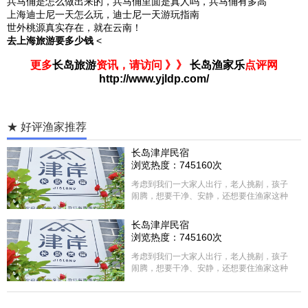
兵马俑是怎么做出来的，兵马俑里面是真人吗，兵马俑有多高
上海迪士尼一天怎么玩，迪士尼一天游玩指南
世外桃源真实存在，就在云南！
去上海旅游要多少钱
<
更多
长岛旅游
资讯，请访问 》》
长岛渔家乐
点评网
http://www.yjldp.com/
★ 好评渔家推荐
长岛津岸民宿
浏览热度：745160次
考虑到我们一大家人出行，老人挑剔，孩子
闹腾，想要干净、安静，还想要住渔家这种
含吃住的，最后经过多家比较、沟通，最终
选择津岸民宿，实际体验客房很干净，饭菜
长岛津岸民宿
方面家里老人也很满意，整体饭菜给搭配的
浏览热度：745160次
很好，每顿饭也不重样的，海鲜确实是非常
的新鲜呢，另外值得一提的是，他家的海菜
考虑到我们一大家人出行，老人挑剔，孩子
包子非常好吃。 其实长岛可选的酒店、民宿
闹腾，想要干净、安静，还想要住渔家这种
非常多，基本上都是自家的房子改建，装修
含吃住的，最后经过多家比较、沟通，最终
各不相同，可以根据自己的喜好选择。非常
选择津岸民宿，实际体验客房很干净，饭菜
推荐津岸民宿，关键是老板娘晓菲很细心、
方面家里老人也很满意，整体饭菜给搭配的