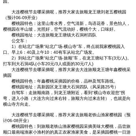
园。
大连
樱桃节去哪采摘呢，推荐大家去
旅顺
龙王塘刘老五樱
桃园
（预计06-09开业）
樱
桃园
特色：这里山青水秀，空气清新，鸟语花香，景色怡人，
樱
桃园
在半山坡，光照好，空气流动好，樱桃个大，口味好。
樱
桃园
地址：
大连
旅顺
龙王塘镇大石洞村四队
公交车：
1）在站北广场乘“站北广场-横山寺”车，终点就我家樱
桃园
入
口。早上6：40及上午10：40有车从站北广场发。
2）到站北广场乘“站北广场-
旅顺
”车，在龙王塘站下车(3元/人)。
打车到大石洞4队(小车20元/3人或面的30元/7人)
大连
樱桃节去哪采摘呢，推荐大家去
大连
旅顺
龙王塘年鑫樱桃采
摘园
樱
桃园
特色：年鑫樱桃采摘园的价格，品种及驾车路线。
樱
桃园
地址：高
新园
区龙王塘大石洞四队（风采路25号）
自驾车：走
旅顺
南路，到龙王塘附近，看到“横山寺欢迎您”拐
弯，进入小路（
大连
方向过来右转，
旅顺
方向过来左转），也就是向
横山寺方向走。
大连
樱桃节去哪采摘呢，推荐大家去
旅顺
老铁山渔家樱
桃园
（预
计06-08开业）
樱
桃园
特色：到
旅顺
老铁山渔家樱
桃园
采摘美味大樱桃，品尝
旅
顺
口最南端渔家小渔村的的真正农家渔家美食，是采摘园樱桃一日游