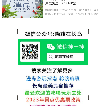
方面家里老人也很满意，整体饭菜给搭配的
浏览热度：745160次
很好，每顿饭也不重样的，海鲜确实是非常
的新鲜呢，另外值得一提的是，他家的海菜
考虑到我们一大家人出行，老人挑剔，孩子
包子非常好吃。 其实长岛可选的酒店、民宿
闹腾，想要干净、安静，还想要住渔家这种
非常多，基本上都是自家的房子改建，装修
含吃住的，最后经过多家比较、沟通，最终
各不相同，可以根据自己的喜好选择。非常
选择津岸民宿，实际体验客房很干净，饭菜
推荐津岸民宿，关键是老板娘晓菲很细心、
方面家里老人也很满意，整体饭菜给搭配的
热情，能根据我提出的需求来安排房间，这
很好，每顿饭也不重样的，海鲜确实是非常
点很好。
的新鲜呢，另外值得一提的是，他家的海菜
包子非常好吃。 其实长岛可选的酒店、民宿
非常多，基本上都是自家的房子改建，装修
各不相同，可以根据自己的喜好选择。非常
推荐津岸民宿，关键是老板娘晓菲很细心、
热情，能根据我提出的需求来安排房间，这
点很好。