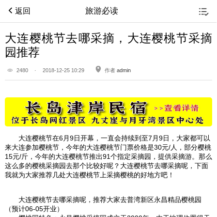
旅游必读
返回
大连樱桃节去哪采摘，大连樱桃节采摘
园推荐
2480
·
2018-12-25 10:29
作者
admin
大连
樱桃节在6月9日开幕，一直会持续到至7月9日，大家都可以
来
大连
参加樱桃节，今年的
大连
樱桃节门票价格是30元/人，部分樱桃
15元/斤，今年的
大连
樱桃节推出91个指定采摘园，提供采摘游。那么
这么多的樱桃采摘园去那个比较好呢？
大连
樱桃节去哪采摘呢，下面
我就为大家推荐几处
大连
樱桃节上采摘樱桃的好地方吧！
大连
樱桃节去哪采摘呢，推荐大家去普湾新区
永昌
精品樱
桃园
（预计06-05开业）