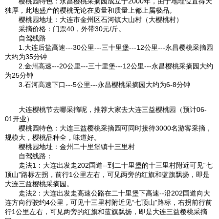
樱
桃园
特色：
永昌
樱桃采摘园成立于2000年，由于地理位置得天
独厚，此地盛产的樱桃无论在质量和质量上都上属极品。
樱
桃园
地址：
大连
市金州区石河镇大山村（大樱桃村）
采摘价格：门票40，外带30元/斤。
自驾线路
1.
大连
后盐高速---30公里---三十里堡---12公里---
永昌
樱桃采摘园
大约为35分钟
2.金州高速---20公里---三十里堡---12公里---
永昌
樱桃采摘园大约
为25分钟
3.石河高速下口---5公里---
永昌
樱桃采摘园大约为6-8分钟
大连
樱桃节去哪采摘呢，推荐大家去
大连
三益樱
桃园
（预计06-
01开业）
樱
桃园
特色：
大连
三益樱桃采摘园可同时接待3000名游客采摘，
规模大，樱桃品种全，味道好。
樱
桃园
地址：金州二十里堡镇十三里村
自驾线路：
走法1：
大连
出发走202国道--到二十里堡的十三里村附近可见“七
顶山”路标左拐，前行1公里左右，可见两旁的红旗和蓝旗飘扬，即是
大连
三益樱桃采摘园。
走法2：
大连
出发走高速公路在二十里堡下高速--沿202国道向
大
连
方向行驶约4公里，可见十三里村附近见“七顶山”路标，右拐前行前
行1公里左右，可见两旁的红旗和蓝旗飘扬，即是
大连
三益樱桃采摘