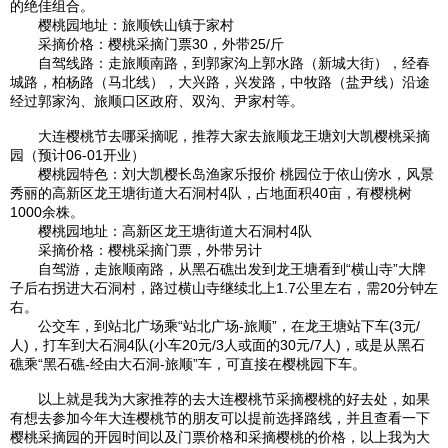
的绝佳组合。
樱
桃园
地址：
旅顺
铁山镇于家村
采摘价格：樱桃采摘门票30，外带25/斤
自驾线路：走
旅顺
南路，到郭家沟上郭水路（
新城
大街），经春
城路，柏杨路（马北线），
大兴
路，兴发路，中牧路（盐尹线）沿途
经过郭家沟、
旅顺
口区政府、双沟、尹家村等。
大连
樱桃节去哪采摘呢，推荐大家去
旅顺
龙王塘刘大凯樱桃采摘
园（预计06-01开业）
樱
桃园
特色：刘大凯樱
长岛渔家乐报价 桃园
位于依山傍水，风景
秀丽的高新区龙王塘街道大石洞村4队，占地面积40亩，有樱桃树
1000余株。
樱
桃园
地址：高新区龙王塘街道大石洞村4队
采摘价格：樱桃采摘门票，外带另计
自驾游，走
旅顺
南路，从黑石礁出发到龙王塘看到“横山寺”大牌
子后右拐进大石洞村，路过横山寺继续北上1.7公里左右，需20分钟左
右。
公交车，到站北广场乘“站北广场-
旅顺
”，在龙王塘站下车(3元/
人)，打车到大石洞4队(小车20元/3人或面的30元/7人)，或是从黑石
礁乘“黑石礁-经由大石洞-
旅顺
”车，可直接在樱
桃园
下车。
以上就是我为大家推荐的去
大连
樱桃节采摘樱桃的好去处，如果
有想去参加今年
大连
樱桃节的朋友可以提前选择路线，并且查看一下
樱桃采摘园的开园时间以及门票价格和采摘樱桃的价格，以上我为大