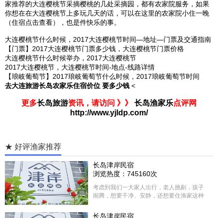
家推荐的
大连
樱桃节采摘樱桃的几处采摘园，都有农家院服务，如果
你想在在
大连
樱桃节上多玩几天的话，可以在这里的农家院小住一晚
（住宿点击查看），也是件快乐的事。
大连樱桃节什么时候，2017大连樱桃节时间—地址—门票及交通指南
【门票】2017大连樱桃节门票多少钱，大连樱桃节门票价格
大连樱桃节什么时候举办，2017大连樱桃节
2017大连樱桃节，大连樱桃节时间-地点-线路详情
【琅岐葡萄节】2017琅岐葡萄节什么时候，2017琅岐葡萄节时间
去大连旅游长岛农家乐住宿价位 要多少钱
<
更多
长岛旅游
资讯，请访问 》》
长岛渔家乐
点评网
http://www.yjldp.com/
★ 好评渔家推荐
长岛津岸民宿
浏览热度：745160次
考虑到我们一大家人出行，老人挑剔，孩子
闹腾，想要干净、安静，还想要住渔家这种
含吃住的，最后经过多家比较、沟通，最终
选择津岸民宿，实际体验客房很干净，饭菜
长岛津岸民宿