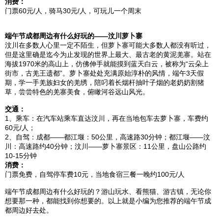
消费：
门票60元/人，骑马30元/人，可玩儿一个周末
端午节
成都
周边有什么好玩的——
汶川
萝卜寨
汶川
在多数人心里一定不陌生，但
萝卜寨
可能大多数人都没有听过，
但是这里确是迄今为止发现的世界上最大、最古老的黄泥羌寨。站在
海拔1970米的高山上，仿佛伸手就能摸到蓝天白云，被称为“云朵上
街市，古羌王遗都”。
萝卜寨
处处充满原始淳朴的风情，端午3天假
期，学一手羌族妇女的羌绣，陪叼着长烟杆抽叶子烟的老奶奶割猪
草，尝尝特色的羌寨美食，俯瞰河谷远山风光。
交通：
1、乘车：在汽车站乘车直达
汶川
，再在当地包车去
萝卜寨
，车费约
60元/人；
2、自驾：
成都
——
都江堰
：50公里，高速路30分钟；
都江堰
——
汶
川
：高速路约40分钟；
汶川
——
萝卜寨
景区：11公里，
盘山
公路约
10-15分钟
消费：
门票免费，自驾停车费10元，当地食宿三餐一晚约100元/人
端午节
成都
周边有什么好玩的？游山玩水、看熊猫、游古镇，无论你
想要那一种，都能找到你想要的。以上就是小编为您推荐的端午节
成
都
周边好去处。