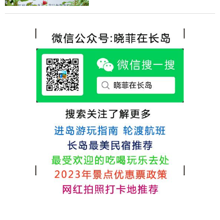
非常多，基本上都是自家的房子改建，装修
含吃住的，最后经过多家比较、沟通，最终
各不相同，可以根据自己的喜好选择。非常
选择津岸民宿，实际体验客房很干净，饭菜
推荐津岸民宿，关键是老板娘晓菲很细心、
方面家里老人也很满意，整体饭菜给搭配的
热情，能根据我提出的需求来安排房间，这
很好，每顿饭也不重样的，海鲜确实是非常
点很好。
的新鲜呢，另外值得一提的是，他家的海菜
包子非常好吃。 其实长岛可选的酒店、民宿
非常多，基本上都是自家的房子改建，装修
各不相同，可以根据自己的喜好选择。非常
推荐津岸民宿，关键是老板娘晓菲很细心、
热情，能根据我提出的需求来安排房间，这
点很好。