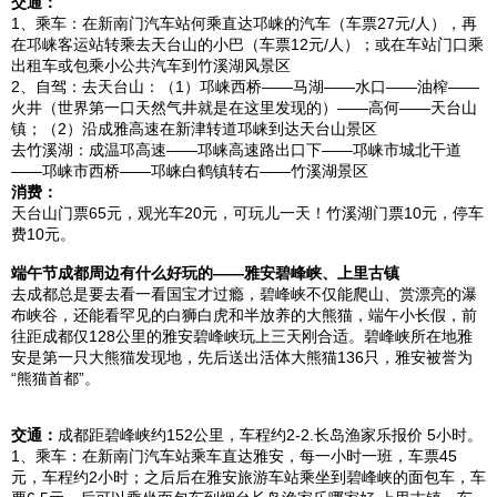
交通：
1、乘车：在新
南门
汽车站何乘直达邛崃的汽车（车票27元/人），再
在邛崃客运站转乘去
天台
山的小巴（车票12元/人）；或在车站门口乘
出租车或包乘小公共汽车到
竹溪
湖风景区
2、自驾：去
天台
山：（1）邛崃西桥——马湖——水口——油榨——
火井（世界第一口天然气井就是在这里发现的）——高何——
天台
山
镇；（2）沿成雅高速在
新津
转道邛崃到达
天台
山景区
去
竹溪
湖：成温邛高速——邛崃高速路出口下——邛崃市城北干道
——邛崃市西桥——邛崃白鹤镇转右——
竹溪
湖景区
消费：
天台
山门
票65元，观光车20元，可玩儿一天！
竹溪
湖门票10元，停车
费10元。
端午节
成都
周边有什么好玩的——
雅安
碧峰峡
、
上里
古镇
去
成都
总是要去看一看国宝才过瘾，
碧峰峡
不仅能爬山、赏漂亮的瀑
布峡谷，还能看罕见的白狮白虎和半放养的大熊猫，端午小长假，前
往距
成都
仅128公里的
雅安
碧峰峡
玩上三天刚合适。
碧峰峡
所在地
雅
安
是第一只大熊猫发现地，先后送出活体大熊猫136只，
雅安
被誉为
“熊猫首都”。
交通：
成都
距
碧峰峡
约152公里，车程约2-2.长岛渔家乐报价 5小时。
1、乘车：在新
南门
汽车站乘车直达
雅安
，每一小时一班，车票45
元，车程约2小时；之后后在
雅安
旅游车站乘坐到
碧峰峡
的面包车，车