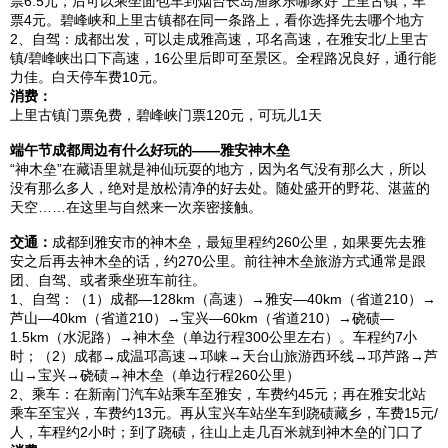
票6.5元，后可以乘坐面包车到烟台长岛渔家乐哪家好
上里
古镇，车
票4元。
碧峰峡
和
上里
古镇都在同一条路上，看你选择先去哪个地方
2、自驾：
成都
出发，可以走成雅高速，邛名高速，在
雅安
北/
上里
古
镇/
碧峰峡
出口下高速，16公里后即可至景区。全程路况良好，通行能
力佳。白天停车费10元。
消费：
上里
古镇门票免费，
碧峰峡
门票120元，可玩儿1天
端午节
成都
周边有什么好玩的——
雅安
神木垒
“
神木垒
”在藏语里就是神仙玩耍的地方，因为名气没有那么大，所以
没有那么多人，绝对是放松清净的好去处。随处盛开的野花、湛蓝的
天空……在这里与自然来一次亲密接触。
交通：
成都
到
雅安
市的
神木垒
，最短里程约260公里，如果要先去
雅
安
之后再去
神木垒
的话，约270公里。前往
神木垒
旅游方式通常是跟
团、自驾、或者乘坐班车前往。
1、自驾：（1）
成都
—128km（高速）→
雅安
—40km（省道210）→
芦山—40km（省道210）→
宝兴
—60km（省道210）→硗碛—
1.5km（水泥路）→
神木垒
（单边行程300公里左右）。车程约7小
时；（2）
成都
→成温邛高速→邛崃→
天台
山旅游西环线→邛芦路→芦
山→
宝兴
→硗碛→
神木垒
（单边行程260公里）
2、乘车：在新
南门
汽车站乘车至
雅安
，车费约45元；再在
雅安
北站
乘车至
宝兴
，车费约13元。再从
宝兴
车站坐车到跷碛藏乡，车费15元/
人，车程约2小时；到了跷碛，往山上走几百米就到
神木垒
的门口了