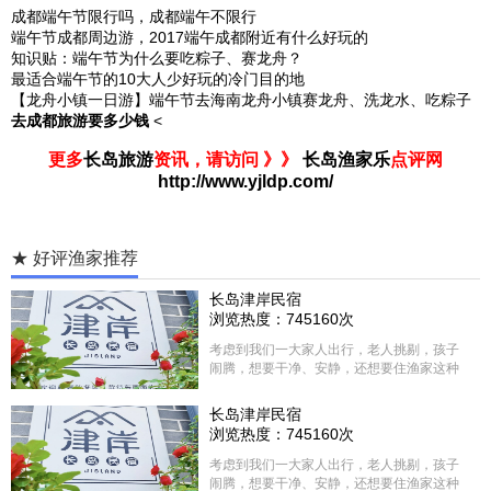
成都端午节限行吗，成都端午不限行
端午节成都周边游，2017端午成都附近有什么好玩的
知识贴：端午节为什么要吃粽子、赛龙舟？
最适合端午节的10大人少好玩的冷门目的地
【龙舟小镇一日游】端午节去海南龙舟小镇赛龙舟、洗龙水、吃粽子
去成都旅游要多少钱
<
更多
长岛旅游
资讯，请访问 》》
长岛渔家乐
点评网
http://www.yjldp.com/
★ 好评渔家推荐
长岛津岸民宿
浏览热度：745160次
考虑到我们一大家人出行，老人挑剔，孩子
闹腾，想要干净、安静，还想要住渔家这种
含吃住的，最后经过多家比较、沟通，最终
选择津岸民宿，实际体验客房很干净，饭菜
长岛津岸民宿
方面家里老人也很满意，整体饭菜给搭配的
浏览热度：745160次
很好，每顿饭也不重样的，海鲜确实是非常
的新鲜呢，另外值得一提的是，他家的海菜
考虑到我们一大家人出行，老人挑剔，孩子
包子非常好吃。 其实长岛可选的酒店、民宿
闹腾，想要干净、安静，还想要住渔家这种