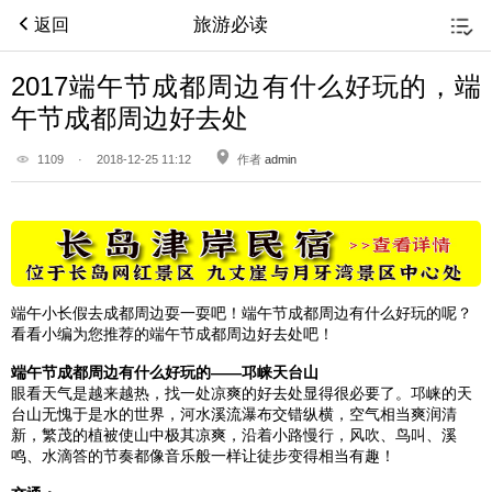
旅游必读
返回
2017端午节成都周边有什么好玩的，端
午节成都周边好去处
1109
·
2018-12-25 11:12
作者
admin
端午小长假去
成都
周边耍一耍吧！端午节
成都
周边有什么好玩的呢？
看看小编为您推荐的端午节
成都
周边好去处吧！
端午节
成都
周边有什么好玩的——
邛崃
天台
山
眼看天气是越来越热，找一处凉爽的好去处显得很必要了。邛崃的
天
台
山无愧于是水的世界，河水溪流瀑布交错纵横，空气相当爽润清
新，繁茂的植被使山中极其凉爽，沿着小路慢行，风吹、鸟叫、溪
鸣、水滴答的节奏都像音乐般一样让徒步变得相当有趣！