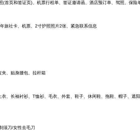
照(首页和签证页)、机票行程单、签证邀请函、酒店预订单、驾照、保险
旅社卡、机票、2寸护照照片2张、紧急联系信息
皮夹、贴身腰包、拉杆箱
衣、长袖衬衫、T恤衫、毛衣、外套、鞋子、休闲鞋、拖鞋、帽子、遮
须刀/女性去毛刀