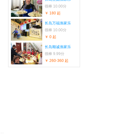
很棒
10.00分
￥ 180 起
长岛万福渔家乐
很棒
10.00分
￥ 0 起
长岛顺诚渔家乐
很棒
9.99分
￥ 260-360 起