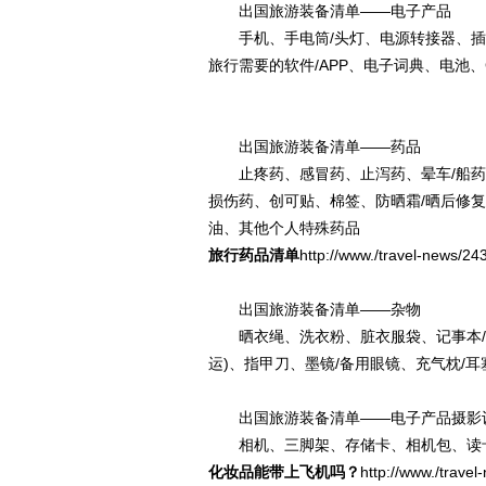
出国旅游装备清单——电子产品
手机、手电筒/头灯、电源转接器、插头
旅行需要的软件/APP、电子词典、电池
出国旅游装备清单——药品
止疼药、感冒药、止泻药、晕车/船药、
损伤药、创可贴、棉签、防晒霜/晒后修
油、其他个人特殊药品
旅行药品清单
http://www./travel-news/24
出国旅游装备清单——杂物
晒衣绳、洗衣粉、脏衣服袋、记事本/笔
运)、指甲刀、墨镜/备用眼镜、充气枕/耳
出国旅游装备清单——电子产品摄影
相机、三脚架、存储卡、相机包、读
化妆品能带上飞机吗？
http://www./trave