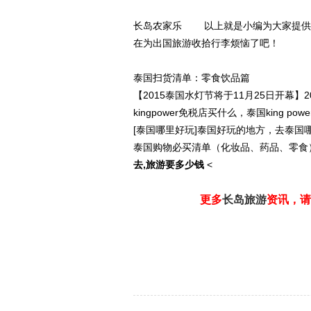
长岛农家乐 以上就是小编为大家提供
在为出国旅游收拾行李烦恼了吧！
泰国扫货清单：零食饮品篇
【2015泰国水灯节将于11月25日开幕】
kingpower免税店买什么，泰国king po
[泰国哪里好玩]泰国好玩的地方，去泰国
泰国购物必买清单（化妆品、药品、零食
去,旅游要多少钱
<
更多
长岛旅游
资讯，请