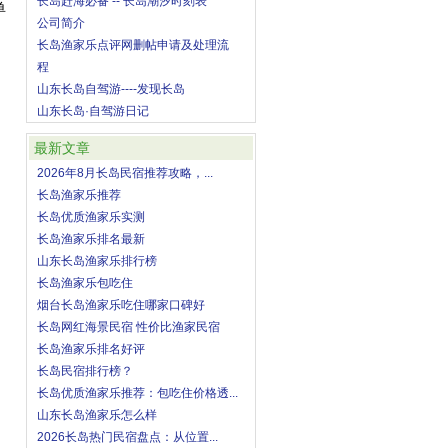
长岛赶海必备 -- 长岛潮汐时刻表
单
公司简介
长岛渔家乐点评网删帖申请及处理流
程
山东长岛自驾游----发现长岛
山东长岛·自驾游日记
最新文章
2026年8月长岛民宿推荐攻略，...
长岛渔家乐推荐
长岛优质渔家乐实测
长岛渔家乐排名最新
山东长岛渔家乐排行榜
长岛渔家乐包吃住
烟台长岛渔家乐吃住哪家口碑好
阳
长岛网红海景民宿 性价比渔家民宿
长岛渔家乐排名好评
长岛民宿排行榜？
长岛优质渔家乐推荐：包吃住价格透...
山东长岛渔家乐怎么样
2026长岛热门民宿盘点：从位置...