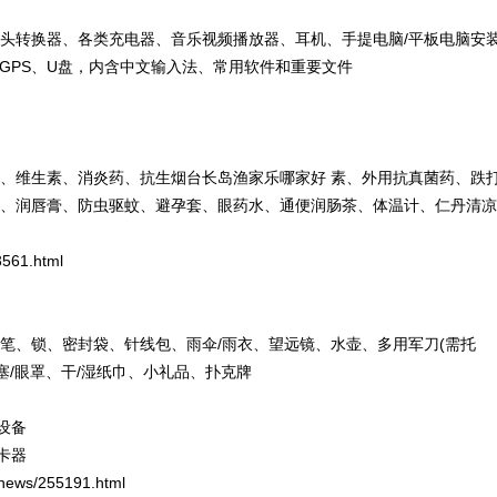
转换器、各类充电器、音乐视频播放器、耳机、手提电脑/平板电脑安
、GPS、U盘，内含中文输入法、常用软件和重要文件
维生素、消炎药、抗生烟台长岛渔家乐哪家好 素、外用抗真菌药、跌
复、润唇膏、防虫驱蚊、避孕套、眼药水、通便润肠茶、体温计、仁丹清凉
3561.html
、锁、密封袋、针线包、雨伞/雨衣、望远镜、水壶、多用军刀(需托
塞/眼罩、干/湿纸巾、小礼品、扑克牌
设备
卡器
l-news/255191.html