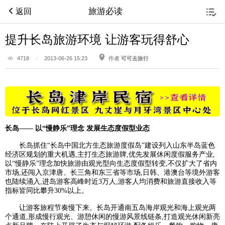
旅游必读
返回
提升长岛旅游环境 让游客玩得舒心
4718
·
2013-06-26 15:23
作者
可可去旅行
长岛
—— 以“慢静乐”理念 发展生态度假型业态
长岛抓住“长岛中国北方生态旅游度假岛”建设列入山东半岛蓝色
经济区规划的重大机遇,主打生态旅游牌,优先发展休闲度假服务产业,
以“慢静乐”理念加快旅游由观光型向生态度假型转变,不仅扩大了省内
市场,还闯入京津唐、长三角和东三省等市场,日韩、港澳台等境外游客
也陆续涌入,进岛游客高峰时近3万人,游客人均消费和旅游直接收入等
指标皆同比攀升30%以上。
让游客旅程节奏慢下来。长岛开通南五岛海岸观光和海上观光两
个通道,形成慢行观光、游憩休闲的慢游风景线链条,打造观光休闲新亮