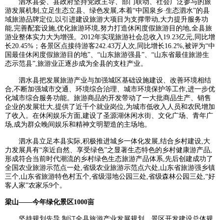
泗水县委、县政府坚持党政主导、部门联动、社会广泛参与的旅
游发展机制,立足生态立县、绿色发展,本着“中国泉乡·生态泗水”的县
域旅游品牌定位,以引进建设旅游大项目为支撑带动,大力提升服务功
能,完善配套设施,优化旅游环境,努力打造休闲度假旅游目的地,全县旅
游业整体实力大为增强。2012年实现旅游社会总收入19.23亿元,同比增
长20.45%；各景区点接待游客242.43万人次,同比增长16.2%,被评为“中
国最佳休闲度假旅游目的地”、“山东旅游强县”、“山东省最佳旅游生
态示范县”,旅游业正逐步成为全县的支柱产业。
泗水县把发展旅游产业与加强城区基础设施建设、改善环境相结
合,不断加强城市交通、环境综合治理、城市环境保护等工作,进一步优
化城市综合服务功能。旅游商品的开发带动了一大批商品生产、销售
企业的发展壮大,提供了近千个就业岗位,为城市低收入人员和农民增加
了收入。在休闲娱乐方面,建设了圣源湖休闲水街、文化广场、青年广
场,成为群众晚间娱乐和精神文明塑造的主场地。
泗水县立足本县实际,积极推进城乡一体化发展,结合乡村建设,大
力发展具有“亲近自然、享受绿色”之显著生态特色的乡村健康游产品,
形成符合当前时代潮流的乡村绿色生态旅游产品体系,先后创建成功了
全国农业旅游示范点一处,省级农业旅游示范点六处,山东省旅游强乡镇
三个,山东省旅游特色村五个,省级湿地公园三处,省级森林公园三处,“好
客人家”农家乐9个。
梁山——今年绿化景区1000亩
坚持规划先导,制订全县旅游产业发展规划、景区开发建设总体规