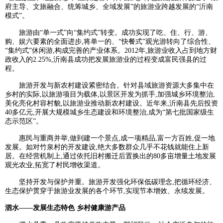
府主导、文旅融合、统筹城乡、全域发展”的旅游业跨越发展的“沂南
模式”。
旅游由“单一式”向“集约式”转变。成功实现了吃、住、行、游、
购、娱六要素的全面进步,将单一的、“快餐式”观光游转向了综合性、
“集约式”休闲游,构成完善的产业体系。2012年,旅游业收入占到地方财
政收入的2.25%,沂南县成功把发展旅游业的过程变成富民强县的过
程。
旅游开发与新农村建设紧密结合。针对县域旅游资源大多集中在
乡村的实际,以旅游项目为载体,以景区开发为抓手,加强城乡环境整治,
美化亮化村容村貌,以旅游业推动新农村建设。近年来,沂南县先后投资
40多亿元,开展大规模城乡生态建设和环境整治,成为“第七批国家级生
态示范区”。
惠民与重商并举,做到建一个景点,成一项精品,富一方百姓,促一地
发展。如对竹泉村的开发建设,绝大多数群众几乎不花钱就能住上新
居。在经营机制上,通过依托旧村搬迁后置换出的80多亩增量土地发展
观光农业,拓宽了村民增收渠道。
坚持开发与保护并重。旅游开发强化环保低碳理念,把循环经济、
生态保护贯穿于旅游业发展的各个环节,实现节本增效、永续发展。
泗水——发展生态特色 乡村健康游产品