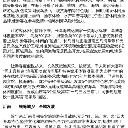
点新品牌。在陆上开辟了生态与探秘环游,配备娱乐、餐饮、购物、康
体等服务设施；在海上开辟了环岛、垂钓、游艇、海钓、潜水等海上
旅游运动,包装策划候鸟放飞、观赏海豹等特色项目。同时,建设休闲渔
业基地,发展海上垂钓、渔事体验、水产科普等项目,打造生态休闲渔业
品牌,使游客在参与激情中领略到海岛独特魅力。
让游客休闲心情静下来。长岛海域达国家一类海水标准、岛陆森
林覆盖率65%、鸟类300多种、贝藻鱼类200多个等系列生态优势和资
源,是吸引游客静心休闲的“磁盘”。长岛目前正推进南五岛海岸带和无
居民岛生态保护工程,修复海域生态环境和渔业资源,完善国家级海洋公
园,推进区域用岛、集约用海和无居民岛开发,拓展旅游发展空间,满足
不同游客度假体验需求。
让游客度假悦起来。长岛既把渔家乐、拔蟹笼、千人海鲜大宴和
“周末喜相逢”渔俗互动表演等系列特色娱乐体验项目,作为支撑“悦”的
外在载体,更把提高设施服务承载功能作为“乐”的根本保障。已运营长
园宾馆、悦海假日、鑫雅等9个星级酒店,发展5个旅游特色村,客运渡轮
和游船50多艘,将投资38亿元建设螳螂岛高端度假海岛、东海岸等3处
休闲度假区、玉成山庄等3个星级宾馆“一岛三区三馆”,并同步规划建
设一批高端“渔家乐”园区。
沂南——统筹城乡 全域发展
近年来,沂南县积极实施旅游兴县战略,立足“红、绿、古、泉”四大
资源特色,坚持文化和旅游融合,全力推动旅游业快速发展,初步打响了
“智圣故里、红嫂家乡、温泉之都、休闲胜地”特色旅游品牌,创造了“政