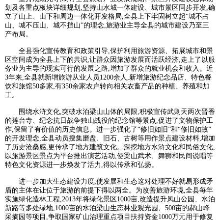
划及各重点板块详细规划,坚持山水城一体建设、城市景区同步开发,确
立了山上、山下和周边一体化开发格局,全县上下牢固树立起“城不占
山、城不压山、城不挡山”的理念,旅游业主导全县的城市建设乃至三
产布局。
全县强化宣传教育和政策引导,保护利用旅游资源、拓展城市和景
区空间成为全县上下的共识,让群众因旅游发展而活跃经济,走上了以服
务业为主导的现实可行的发展之路,增加了群众的就业机会和收入。近
3年来,全县就新增旅游从业人员1200余人,新增旅游纪念品店、特色餐
饮和旅馆50多家,有350余家农户转向相关农畜产品的种植、养殖和加
工。
围绕水浒文化,突破水泊梁山山体的局限,积极宣传武则天两次晋香
的莲台寺、纪念抗日战争独山战役的纪念馆等景点,促进了文物保护工
作,保留了有价值的历史信息。进一步强化了“修旧如旧”和“修旧如故”
的开发理念,全县动员搜集磨盘、旧石、古树等用作景点建设材料,增加
了历史沧桑感,更传承了地方建筑文化。深挖地方水浒文化和民俗文化,
以旅游景区景点为平台推出演艺活动,使梁山武术、舞狮和民间说唱等
特色文化资源进一步焕发了活力,得以传承和弘扬。
进一步加大生态建设力度,使发展和生态这对处理不好就易形成矛
盾的主体在让位于旅游的前提下得以两全。为改善旅游环境,全县每年
实施绿化造林工程,2013年将绿化景区1000亩,改造提升凤山公园、水泊
新路等多处绿地,1000亩的水泊梁山生态林业观光园、500亩的郝山峰
采摘园等项目,争取国家矿山治理重点项目扶持资金1000万元用于修复