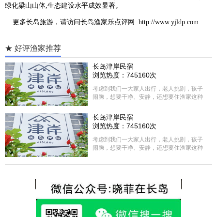
绿化梁山山体,生态建设水平成效显著。
更多
长岛旅游
，请访问
长岛渔家乐点评网
http://www.yjldp.com
★ 好评渔家推荐
长岛津岸民宿
浏览热度：745160次
考虑到我们一大家人出行，老人挑剔，孩子
闹腾，想要干净、安静，还想要住渔家这种
含吃住的，最后经过多家比较、沟通，最终
选择津岸民宿，实际体验客房很干净，饭菜
长岛津岸民宿
方面家里老人也很满意，整体饭菜给搭配的
浏览热度：745160次
很好，每顿饭也不重样的，海鲜确实是非常
的新鲜呢，另外值得一提的是，他家的海菜
考虑到我们一大家人出行，老人挑剔，孩子
包子非常好吃。 其实长岛可选的酒店、民宿
闹腾，想要干净、安静，还想要住渔家这种
非常多，基本上都是自家的房子改建，装修
含吃住的，最后经过多家比较、沟通，最终
各不相同，可以根据自己的喜好选择。非常
选择津岸民宿，实际体验客房很干净，饭菜
推荐津岸民宿，关键是老板娘晓菲很细心、
方面家里老人也很满意，整体饭菜给搭配的
热情，能根据我提出的需求来安排房间，这
很好，每顿饭也不重样的，海鲜确实是非常
点很好。
的新鲜呢，另外值得一提的是，他家的海菜
包子非常好吃。 其实长岛可选的酒店、民宿
非常多，基本上都是自家的房子改建，装修
各不相同，可以根据自己的喜好选择。非常