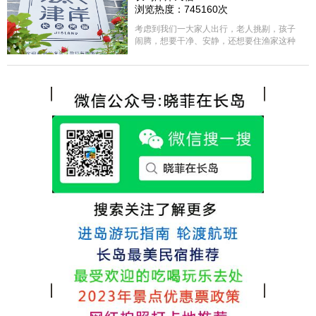
方面家里老人也很满意，整体饭菜给搭配的
浏览热度：745160次
很好，每顿饭也不重样的，海鲜确实是非常
的新鲜呢，另外值得一提的是，他家的海菜
考虑到我们一大家人出行，老人挑剔，孩子
包子非常好吃。 其实长岛可选的酒店、民宿
闹腾，想要干净、安静，还想要住渔家这种
非常多，基本上都是自家的房子改建，装修
含吃住的，最后经过多家比较、沟通，最终
各不相同，可以根据自己的喜好选择。非常
选择津岸民宿，实际体验客房很干净，饭菜
推荐津岸民宿，关键是老板娘晓菲很细心、
方面家里老人也很满意，整体饭菜给搭配的
热情，能根据我提出的需求来安排房间，这
很好，每顿饭也不重样的，海鲜确实是非常
点很好。
的新鲜呢，另外值得一提的是，他家的海菜
包子非常好吃。 其实长岛可选的酒店、民宿
非常多，基本上都是自家的房子改建，装修
各不相同，可以根据自己的喜好选择。非常
推荐津岸民宿，关键是老板娘晓菲很细心、
热情，能根据我提出的需求来安排房间，这
点很好。