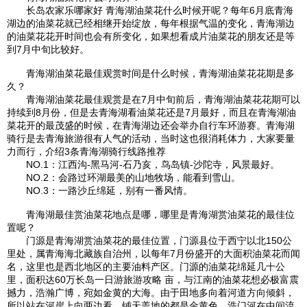
长岛农家乐哪家好 青海湖
油菜花什么时候开呢？每年6月底
青海
湖
边的油菜花就已经相继开始绽放，每年根据气温的变化，
青海湖
边
的油菜花花开时间也会有所变化，如果想看成片油菜花的朋友还是等
到7月中旬比较好。
青海湖
油菜花最佳观赏时间是什么时候，
青海湖
油菜花花期是多
久？
青海湖
油菜花最佳观赏是在7月中旬前后，
青海湖
油菜花花期可以
持续到8月份，但是去
青海湖
看油菜花还是7月最好，而且在
青海湖
油
菜花开的最茂盛的时候，在
青海湖
边还会举办自行车环游赛。
青海湖
骑行是去青海旅游很有人气的活动，当时这也很消耗体力，大家要量
力而行，介绍3条
青海湖
骑行线路推荐
NO.1：
江西
沟-黑马河-石乃亥，鸟岛镇-沙陀寺，风景最好。
NO.2：会路过环湖最美的山地牧场，能看到雪山。
NO.3：一路沙丘绵延，别有一番风情。
青海湖
最佳赏油菜花地点是哪，哪里是
青海湖
赏油菜花的最佳位
置呢？
门源
是
青海湖
赏油菜花的最佳位置，
门源
县位于
西宁
以北150公
里处，属青海
海北藏族自治州
，以每年7月份盛开的大面积油菜花而闻
名，这里也是西北地区的主要油料产区。
门源
的油菜花绵延几十公
里，面积达60万长岛一日游旅游攻略 亩，与江南的油菜花想必极富震
撼力，浩瀚广博，宛如金黄的大海。由
于田
地多向着河道方向倾斜，
所以站在河岸上向两边看，铺天盖地的都是金黄色，浩门河在中间流