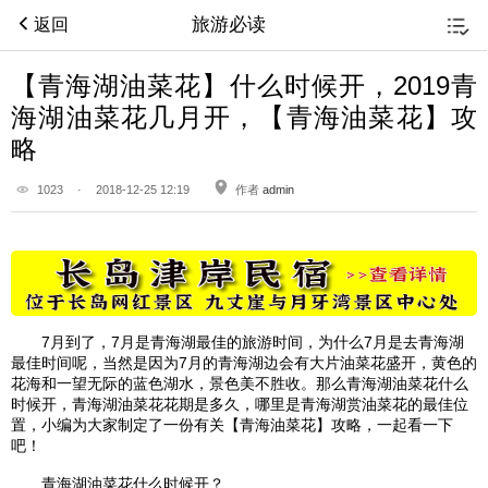
旅游必读
返回
【青海湖油菜花】什么时候开，2019青
海湖油菜花几月开，【青海油菜花】攻
略
1023
·
2018-12-25 12:19
作者
admin
7月到了，7月是
青海湖
最佳的旅游时间，为什么7月是去
青海湖
最佳时间呢，当然是因为7月的
青海湖
边会有大片油菜花盛开，黄色的
花海和一望无际的蓝色湖水，景色美不胜收。那么
青海湖
油菜花什么
时候开，
青海湖
油菜花花期是多久，哪里是
青海湖
赏油菜花的最佳位
置，小编为大家制定了一份有关【青海油菜花】攻略，一起看一下
吧！
青海湖
油菜花什么时候开？