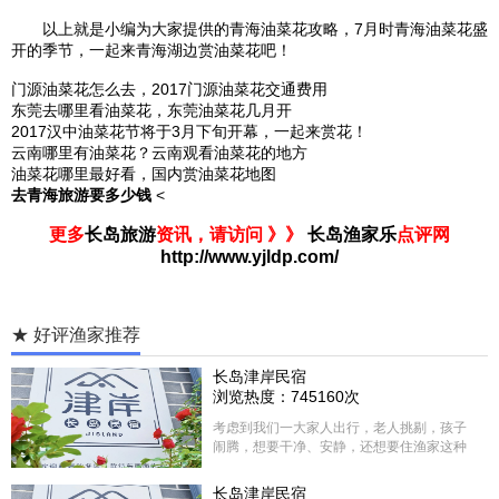
以上就是小编为大家提供的青海油菜花攻略，7月时青海油菜花盛
开的季节，一起来
青海湖
边赏油菜花吧！
门源油菜花怎么去，2017门源油菜花交通费用
东莞去哪里看油菜花，东莞油菜花几月开
2017汉中油菜花节将于3月下旬开幕，一起来赏花！
云南哪里有油菜花？云南观看油菜花的地方
油菜花哪里最好看，国内赏油菜花地图
去青海旅游要多少钱
<
更多
长岛旅游
资讯，请访问 》》
长岛渔家乐
点评网
http://www.yjldp.com/
★ 好评渔家推荐
长岛津岸民宿
浏览热度：745160次
考虑到我们一大家人出行，老人挑剔，孩子
闹腾，想要干净、安静，还想要住渔家这种
含吃住的，最后经过多家比较、沟通，最终
选择津岸民宿，实际体验客房很干净，饭菜
长岛津岸民宿