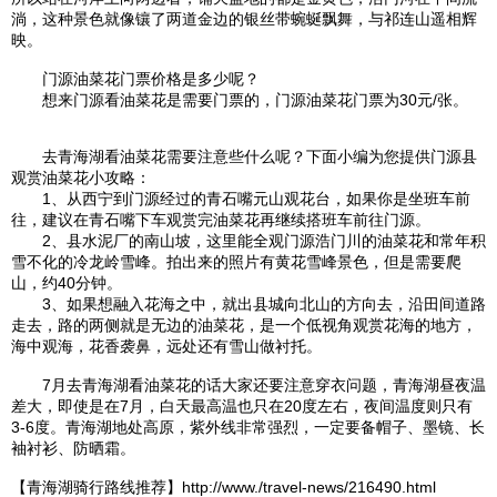
淌，这种景色就像镶了两道
金边
的银丝带蜿蜒飘舞，与
祁连山
遥相辉
映。
门源
油菜花门票价格是多少呢？
想来
门源
看油菜花是需要门票的，
门源
油菜花门票为30元/张。
去
青海湖
看油菜花需要注意些什么呢？下面小编为您提供
门源
县
观赏油菜花小攻略：
1、从
西宁
到
门源
经过的青石嘴元山观花台，如果你是坐班车前
往，建议在青石嘴下车观赏完油菜花再继续搭班车前往
门源
。
2、县水泥厂的南山坡，这里能全观
门源
浩门川的油菜花和常年积
雪不化的冷龙岭雪峰。拍出来的照片有黄花雪峰景色，但是需要爬
山，约40分钟。
3、如果想融入花海之中，就出县城向北山的方向去，沿田间道路
走去，路的两侧就是无边的油菜花，是一个低视角观赏花海的地方，
海中观海，花香袭鼻，远处还有雪山做衬托。
7月去
青海湖
看油菜花的话大家还要注意穿衣问题，
青海湖
昼夜温
差大，即使是在7月，白天最高温也只在20度左右，夜间温度则只有
3-6度。
青海湖
地处高原，紫外线非常强烈，一定要备帽子、墨镜、长
袖衬衫、防晒霜。
【
青海湖
骑行路线推荐】http://www./travel-news/216490.html