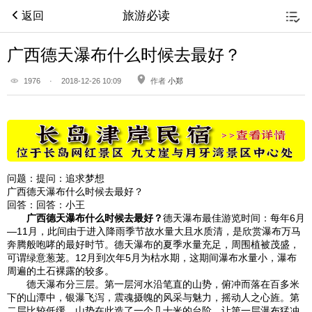
旅游必读
返回
广西德天瀑布什么时候去最好？
1976
·
2018-12-26 10:09
作者
小郑
问题：
提问：追求梦想
广西德天瀑布什么时候去最好？
回答：
回答：小王
广西德天瀑布什么时候去最好？
德天瀑布最佳游览时间：每年6月
—11月，此间由于进入降雨季节故水量大且水质清，是欣赏瀑布万马
奔腾般咆哮的最好时节。德天瀑布的夏季水量充足，周围植被茂盛，
可谓绿意葱茏。12月到次年5月为枯水期，这期间瀑布水量小，瀑布
周遍的土石裸露的较多。
德天瀑布分三层。第一层河水沿笔直的山势，俯冲而落在百多米
下的山潭中，银瀑飞泻，震魂摄魄的风采与魅力，摇动人之心旌。第
二层比较低缓，山势在此造了一个几十米的台阶，让第一层瀑布猛冲