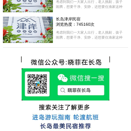
考虑到我们一大家人出行，老人挑剔，孩子
闹腾，想要干净、安静，还想要住渔家这种
含吃住的，最后经过多家比较、沟通，最终
选择津岸民宿，实际体验客房很干净，饭菜
长岛津岸民宿
方面家里老人也很满意，整体饭菜给搭配的
浏览热度：745160次
很好，每顿饭也不重样的，海鲜确实是非常
的新鲜呢，另外值得一提的是，他家的海菜
考虑到我们一大家人出行，老人挑剔，孩子
包子非常好吃。 其实长岛可选的酒店、民宿
闹腾，想要干净、安静，还想要住渔家这种
非常多，基本上都是自家的房子改建，装修
含吃住的，最后经过多家比较、沟通，最终
各不相同，可以根据自己的喜好选择。非常
选择津岸民宿，实际体验客房很干净，饭菜
推荐津岸民宿，关键是老板娘晓菲很细心、
方面家里老人也很满意，整体饭菜给搭配的
热情，能根据我提出的需求来安排房间，这
很好，每顿饭也不重样的，海鲜确实是非常
点很好。
的新鲜呢，另外值得一提的是，他家的海菜
包子非常好吃。 其实长岛可选的酒店、民宿
非常多，基本上都是自家的房子改建，装修
各不相同，可以根据自己的喜好选择。非常
推荐津岸民宿，关键是老板娘晓菲很细心、
热情，能根据我提出的需求来安排房间，这
点很好。