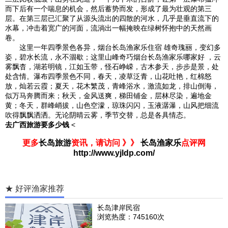
而下后有一个喘息的机会，然后蓄势而发，形成了最为壮观的第三
层。在第三层已汇聚了从源头流出的四散的河水，几乎是垂直流下的
水幕，冲击着宽广的河面，流淌出一幅掩映在绿树怀抱中的天然画
卷。
这里一年四季景色各异，烟台长岛渔家乐住宿 雄奇瑰丽，变幻多
姿，碧水长流，永不涸歇；这里山峰奇巧烟台长岛渔家乐哪家好 ，云
雾飘杳，湖若明镜，江如玉带，怪石峥嵘，古木参天，步步是景，处
处含情。瀑布四季景色不同，春天，凌草泛青，山花吐艳，红棉怒
放，灿若云霞；夏天，花木繁茂，青峰浴水，激流如龙，排山倒海，
似万马奔腾而来；秋天，金风送爽，梯田铺金，层林尽染，遍地金
黄；冬天，群峰峭拔，山色空濛，琼珠闪闪，玉液潺瀑，山风把细流
吹得飘飘洒洒。无论阴晴云雾，季节交替，总是各具情态。
去广西旅游要多少钱
<
更多
长岛旅游
资讯，请访问 》》
长岛渔家乐
点评网
http://www.yjldp.com/
★ 好评渔家推荐
长岛津岸民宿
浏览热度：745160次