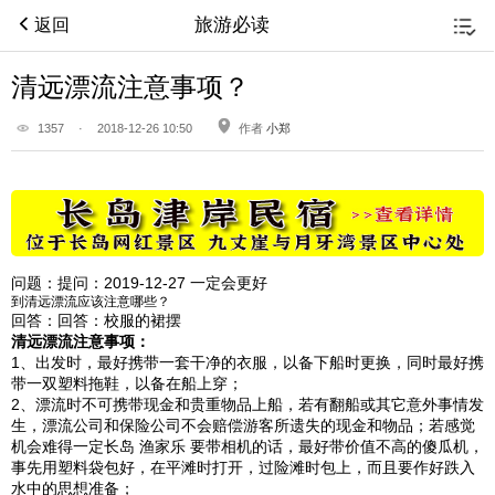
旅游必读
返回
清远漂流注意事项？
1357
·
2018-12-26 10:50
作者
小郑
问题：
提问：2019-12-27 一定会更好
到清远漂流应该注意哪些？
回答：
回答：校服的裙摆
清远漂流注意事项：
1、出发时，最好携带一套干净的衣服，以备下船时更换，同时最好携
带一双塑料拖鞋，以备在船上穿；
2、漂流时不可携带现金和贵重物品上船，若有翻船或其它意外事情发
生，漂流公司和保险公司不会赔偿游客所遗失的现金和物品；若感觉
机会难得一定长岛 渔家乐 要带相机的话，最好带价值不高的傻瓜机，
事先用塑料袋包好，在平滩时打开，过险滩时包上，而且要作好跌入
水中的思想准备；