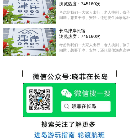
浏览热度：745160次
考虑到我们一大家人出行，老人挑剔，孩子
闹腾，想要干净、安静，还想要住渔家这种
含吃住的，最后经过多家比较、沟通，最终
选择津岸民宿，实际体验客房很干净，饭菜
长岛津岸民宿
方面家里老人也很满意，整体饭菜给搭配的
浏览热度：745160次
很好，每顿饭也不重样的，海鲜确实是非常
的新鲜呢，另外值得一提的是，他家的海菜
考虑到我们一大家人出行，老人挑剔，孩子
包子非常好吃。 其实长岛可选的酒店、民宿
闹腾，想要干净、安静，还想要住渔家这种
非常多，基本上都是自家的房子改建，装修
含吃住的，最后经过多家比较、沟通，最终
各不相同，可以根据自己的喜好选择。非常
选择津岸民宿，实际体验客房很干净，饭菜
推荐津岸民宿，关键是老板娘晓菲很细心、
方面家里老人也很满意，整体饭菜给搭配的
热情，能根据我提出的需求来安排房间，这
很好，每顿饭也不重样的，海鲜确实是非常
点很好。
的新鲜呢，另外值得一提的是，他家的海菜
包子非常好吃。 其实长岛可选的酒店、民宿
非常多，基本上都是自家的房子改建，装修
各不相同，可以根据自己的喜好选择。非常
推荐津岸民宿，关键是老板娘晓菲很细心、
热情，能根据我提出的需求来安排房间，这
点很好。