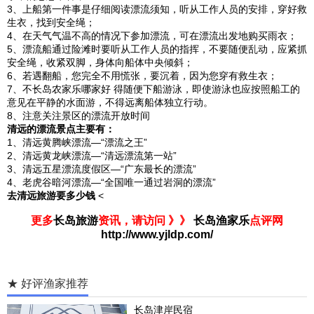
3、上船第一件事是仔细阅读漂流须知，听从工作人员的安排，穿好救
生衣，找到安全绳；
4、在天气气温不高的情况下参加漂流，可在漂流出发地购买雨衣；
5、漂流船通过险滩时要听从工作人员的指挥，不要随便乱动，应紧抓
安全绳，收紧双脚，身体向船体中央倾斜；
6、若遇翻船，您完全不用慌张，要沉着，因为您穿有救生衣；
7、不长岛农家乐哪家好 得随便下船游泳，即使游泳也应按照船工的
意见在平静的水面游，不得远离船体独立行动。
8、注意关注景区的漂流开放时间
清远的漂流景点主要有：
1、清远黄腾峡漂流—“漂流之王”
2、清远黄龙峡漂流—“清远漂流第一站”
3、清远五星漂流度假区—“广东最长的漂流”
4、老虎谷暗河漂流—“全国唯一通过岩洞的漂流”
去清远旅游要多少钱
<
更多
长岛旅游
资讯，请访问 》》
长岛渔家乐
点评网
http://www.yjldp.com/
★ 好评渔家推荐
长岛津岸民宿