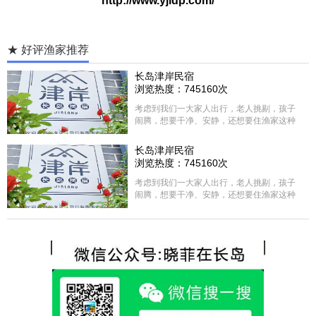
http://www.yjldp.com/
★ 好评渔家推荐
长岛津岸民宿
浏览热度：745160次
考虑到我们一大家人出行，老人挑剔，孩子
闹腾，想要干净、安静，还想要住渔家这种
含吃住的，最后经过多家比较、沟通，最终
选择津岸民宿，实际体验客房很干净，饭菜
长岛津岸民宿
方面家里老人也很满意，整体饭菜给搭配的
浏览热度：745160次
很好，每顿饭也不重样的，海鲜确实是非常
的新鲜呢，另外值得一提的是，他家的海菜
考虑到我们一大家人出行，老人挑剔，孩子
包子非常好吃。 其实长岛可选的酒店、民宿
闹腾，想要干净、安静，还想要住渔家这种
非常多，基本上都是自家的房子改建，装修
含吃住的，最后经过多家比较、沟通，最终
各不相同，可以根据自己的喜好选择。非常
选择津岸民宿，实际体验客房很干净，饭菜
推荐津岸民宿，关键是老板娘晓菲很细心、
方面家里老人也很满意，整体饭菜给搭配的
热情，能根据我提出的需求来安排房间，这
很好，每顿饭也不重样的，海鲜确实是非常
点很好。
的新鲜呢，另外值得一提的是，他家的海菜
包子非常好吃。 其实长岛可选的酒店、民宿
非常多，基本上都是自家的房子改建，装修
各不相同，可以根据自己的喜好选择。非常
推荐津岸民宿，关键是老板娘晓菲很细心、
热情，能根据我提出的需求来安排房间，这