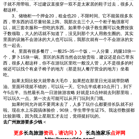
子就不用带啦。不过建议直接穿一双不是太家居的鞋子过去，很多人
都这样。
3、储物柜一个押金20，租金也20，不限时间。它不能装很多东
西，带东西的话尽量轻装上阵。我那次去三个人一个柜子勉强塞可
以，就三套衣服和一些吃的东西。如果带小孩子救生圈可以免费按孩
子数领取，大人的话就不知道了，没见到那个大人用救生圈的。其实
里面的设施不会游泳的大人也可以玩，我那次就有一个不会游泳的女
生一起去。
4、里面有很多餐厅，一般25~35一个饭，一人分量，鸡腿10块一
个，萝卜15块一碗。景区的东西当然会比较贵啦，建议还是自己带东
西，很多人都这样，你不在游玩区里吃一般没人管，人不是很多的时
候还可以找个有桌子椅子的地方（那是别人餐厅营业的地方）坐着
吃。
如果太阳比较大就带条大毛巾，如果想在那里日光浴就带防晒
油。里面环境挺不错的，可以玩一天。它9点半或者10点开门，到下
午5点半。当然最长岛一日游旅游攻略 好就是10点钟就去到那里啦，
可以玩久一点。第一次去可能可以从开门玩到关门哦。
如果时间允许就不要周末去了，人多了玩什么都要排长队就不好
啦。现在水上乐园搞体验价，90块，学生带学生证75。我这些数据都
比较新哦，因为我上星期五才去过，觉得挺好玩的。
去广州旅游要多少钱
<
更多
长岛旅游
资讯，请访问 》》
长岛渔家乐
点评网