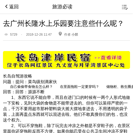
旅游必读
返回
去广州长隆水上乐园要注意些什么呢？
5729
·
2018-12-26 11:47
作者
小郑
长岛自驾游攻略
问题：
提问：菜鸟级别滴家伙
　　自己偷偷带食物去怎么样？　　在里面拖鞋一定要穿吗？　　储物柜、救生圈
回答：
回答：源源不断
1、东西它说不能自带，而且在进门口的时候有一两个人形式地做
一下安检，见到大袋的食物是不能带进去的。但你可以装得严密的一
点，千万不要用超市那种塑料袋大摇大摆地拿进去，不用透明的袋子
装，上面再盖点东西就可以混进去啦。他们不敢真搜你们的包，也没
这个权力。
2、可以不穿拖鞋，除了玩完去冲凉之外都是不穿鞋子的，在景区
里面你还穿拖鞋反而不方便。如果你能忍受在公共卫生间冲凉不穿鞋