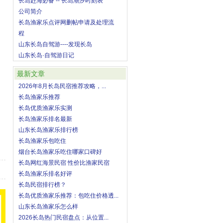
长岛赶海必备 -- 长岛潮汐时刻表
公司简介
长岛渔家乐点评网删帖申请及处理流
程
山东长岛自驾游----发现长岛
山东长岛·自驾游日记
最新文章
2026年8月长岛民宿推荐攻略，...
长岛渔家乐推荐
长岛优质渔家乐实测
长岛渔家乐排名最新
山东长岛渔家乐排行榜
长岛渔家乐包吃住
烟台长岛渔家乐吃住哪家口碑好
长岛网红海景民宿 性价比渔家民宿
长岛渔家乐排名好评
长岛民宿排行榜？
长岛优质渔家乐推荐：包吃住价格透...
山东长岛渔家乐怎么样
2026长岛热门民宿盘点：从位置...