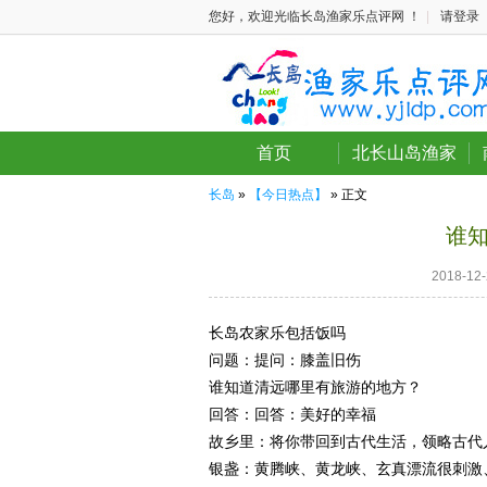
您好，欢迎光临长岛渔家乐点评网 ！
|
请登录
首页
北长山岛渔家
长岛
»
【今日热点】
» 正文
谁
2018-1
长岛农家乐包括饭吗
问题：
提问：膝盖旧伤
谁知道清远哪里有旅游的地方？
回答：
回答：美好的幸福
故乡里：将你带回到古代生活，领略古代
银盏：黄腾峡、黄龙峡、玄真漂流很刺激