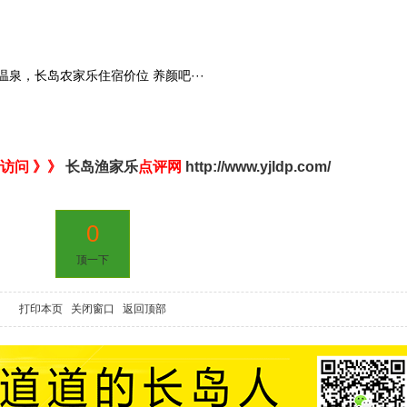
泉，长岛农家乐住宿价位 养颜吧···
访问 》》
长岛渔家乐
点评网
http://www.yjldp.com/
0
顶一下
打印本页
关闭窗口
返回顶部