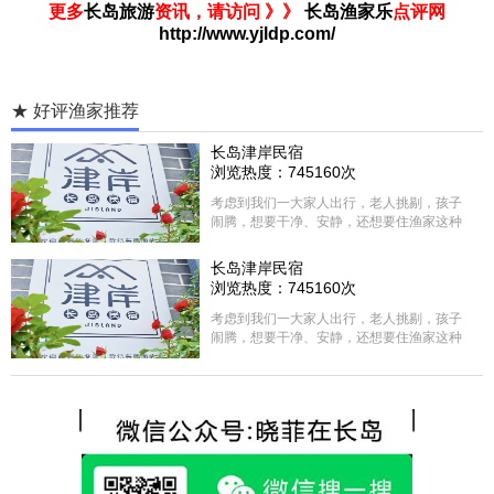
更多
长岛旅游
资讯，请访问 》》
长岛渔家乐
点评网
http://www.yjldp.com/
★ 好评渔家推荐
长岛津岸民宿
浏览热度：745160次
考虑到我们一大家人出行，老人挑剔，孩子
闹腾，想要干净、安静，还想要住渔家这种
含吃住的，最后经过多家比较、沟通，最终
选择津岸民宿，实际体验客房很干净，饭菜
长岛津岸民宿
方面家里老人也很满意，整体饭菜给搭配的
浏览热度：745160次
很好，每顿饭也不重样的，海鲜确实是非常
的新鲜呢，另外值得一提的是，他家的海菜
考虑到我们一大家人出行，老人挑剔，孩子
包子非常好吃。 其实长岛可选的酒店、民宿
闹腾，想要干净、安静，还想要住渔家这种
非常多，基本上都是自家的房子改建，装修
含吃住的，最后经过多家比较、沟通，最终
各不相同，可以根据自己的喜好选择。非常
选择津岸民宿，实际体验客房很干净，饭菜
推荐津岸民宿，关键是老板娘晓菲很细心、
方面家里老人也很满意，整体饭菜给搭配的
热情，能根据我提出的需求来安排房间，这
很好，每顿饭也不重样的，海鲜确实是非常
点很好。
的新鲜呢，另外值得一提的是，他家的海菜
包子非常好吃。 其实长岛可选的酒店、民宿
非常多，基本上都是自家的房子改建，装修
各不相同，可以根据自己的喜好选择。非常