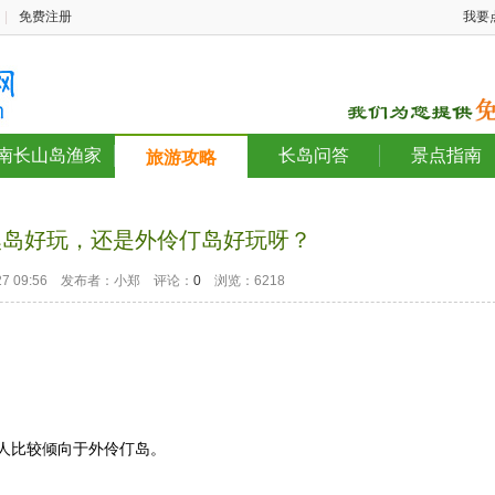
|
免费注册
我要
南长山岛渔家
长岛问答
景点指南
旅游攻略
澳岛好玩，还是外伶仃岛好玩呀？
2-27 09:56 发布者：小郑 评论：
0
浏览：6218
人比较倾向于外伶仃岛。