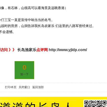
佛像，有石林，山很高可以看海景及远眺香港）
伶仃三宝一直是宣传中响当当的名号。
抗战时的营房，山洞告诉我长岛农家乐 们这里的八路军曾经来过。
不会遗憾。
访问 》》
长岛渔家乐
点评网
http://www.yjldp.com/
0
顶一下
打印本页
关闭窗口
返回顶部