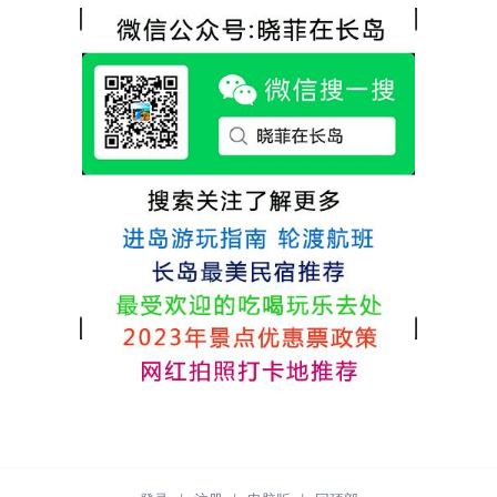
热情，能根据我提出的需求来安排房间，这
很好，每顿饭也不重样的，海鲜确实是非常
点很好。
的新鲜呢，另外值得一提的是，他家的海菜
包子非常好吃。 其实长岛可选的酒店、民宿
非常多，基本上都是自家的房子改建，装修
各不相同，可以根据自己的喜好选择。非常
推荐津岸民宿，关键是老板娘晓菲很细心、
热情，能根据我提出的需求来安排房间，这
点很好。