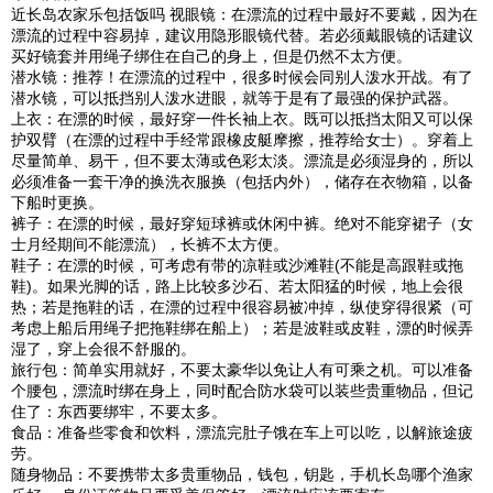
近长岛农家乐包括饭吗 视眼镜：在漂流的过程中最好不要戴，因为在
漂流的过程中容易掉，建议用隐形眼镜代替。若必须戴眼镜的话建议
买好镜套并用绳子绑住在自己的身上，但是仍然不太方便。
潜水镜：推荐！在漂流的过程中，很多时候会同别人泼水开战。有了
潜水镜，可以抵挡别人泼水进眼，就等于是有了最强的保护武器。
上衣：在漂的时候，最好穿一件长袖上衣。既可以抵挡太阳又可以保
护双臂（在漂的过程中手经常跟橡皮艇摩擦，推荐给女士）。穿着上
尽量简单、易干，但不要太薄或色彩太淡。漂流是必须湿身的，所以
必须准备一套干净的换洗衣服换（包括内外），储存在衣物箱，以备
下船时更换。
裤子：在漂的时候，最好穿短球裤或休闲中裤。绝对不能穿裙子（女
士月经期间不能漂流），长裤不太方便。
鞋子：在漂的时候，可考虑有带的凉鞋或沙滩鞋(不能是高跟鞋或拖
鞋)。如果光脚的话，路上比较多沙石、若太阳猛的时候，地上会很
热；若是拖鞋的话，在漂的过程中很容易被冲掉，纵使穿得很紧（可
考虑上船后用绳子把拖鞋绑在船上）；若是波鞋或皮鞋，漂的时候弄
湿了，穿上会很不舒服的。
旅行包：简单实用就好，不要太豪华以免让人有可乘之机。可以准备
个腰包，漂流时绑在身上，同时配合防水袋可以装些贵重物品，但记
住了：东西要绑牢，不要太多。
食品：准备些零食和饮料，漂流完肚子饿在车上可以吃，以解旅途疲
劳。
随身物品：不要携带太多贵重物品，钱包，钥匙，手机长岛哪个渔家