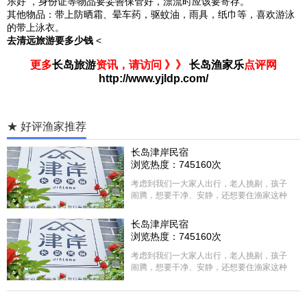
乐好 ，身份证等物品要妥善保管好，漂流时应该要寄存。
其他物品：带上防晒霜、晕车药，驱蚊油，雨具，纸巾等，喜欢游泳
的带上泳衣。
去清远旅游要多少钱
<
更多
长岛旅游
资讯，请访问 》》
长岛渔家乐
点评网
http://www.yjldp.com/
★ 好评渔家推荐
长岛津岸民宿
浏览热度：745160次
考虑到我们一大家人出行，老人挑剔，孩子
闹腾，想要干净、安静，还想要住渔家这种
含吃住的，最后经过多家比较、沟通，最终
选择津岸民宿，实际体验客房很干净，饭菜
长岛津岸民宿
方面家里老人也很满意，整体饭菜给搭配的
浏览热度：745160次
很好，每顿饭也不重样的，海鲜确实是非常
的新鲜呢，另外值得一提的是，他家的海菜
考虑到我们一大家人出行，老人挑剔，孩子
包子非常好吃。 其实长岛可选的酒店、民宿
闹腾，想要干净、安静，还想要住渔家这种
非常多，基本上都是自家的房子改建，装修
含吃住的，最后经过多家比较、沟通，最终
各不相同，可以根据自己的喜好选择。非常
选择津岸民宿，实际体验客房很干净，饭菜
推荐津岸民宿，关键是老板娘晓菲很细心、
方面家里老人也很满意，整体饭菜给搭配的