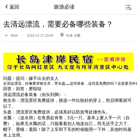
旅游必读
返回
去清远漂流，需要必备哪些装备？
3654
·
2018-12-27 10:55
作者
小郑
问题：
提问：嫁不出去的女人
去清远漂流，好像要穿救生衣，带头盔……这些装备，这些是免费的吗？还是要另外
回答：
回答：麽哒哒
清远漂流必备装备（由头到脚）：
救生衣：漂流景区免费提供，挑选一件比较好的穿上，然后绑紧就可
以了。
头盔：漂流景区免费提供，必须系好以防急弯处撞伤头。
水瓢：（泼水用）在售票处有售，3元一只。基本上要人手一只（自
费），如果无水瓢的话，只能看着别人地泼自己，而无还手之力了。
帽子、墨镜：遮阳！除了上车和下车的时候能用一下外，其他时间基
本上没用。