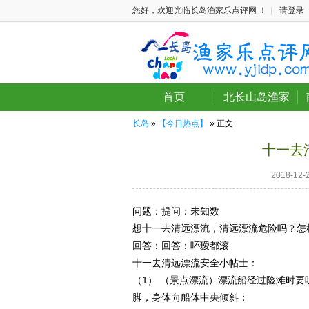
您好，欢迎光临长岛渔家乐点评网 ！
|
请登录
首页
北长山岛渔家
长岛
»
【今日热点】
» 正文
十一去
2018-1
问题：
提问：未知数
想十一去清远漂流，清远漂流危险吗？怎
回答：
回答：吥瑷都滚
十一去清远漂流安全小帖士：
（1） （景点漂流）漂流船经过险滩时
脚，身体向船体中央倾斜；