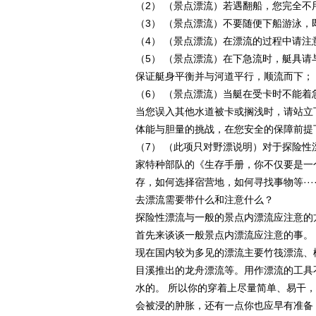
（2） （景点漂流）若遇翻船，您完全
（3） （景点漂流）不要随便下船游泳
（4） （景点漂流）在漂流的过程中请
（5） （景点漂流）在下急流时，艇具
保证艇身平衡并与河道平行，顺流而下；
（6） （景点漂流）当艇在受卡时不能
当您误入其他水道被卡或搁浅时，请站立
体能与胆量的挑战，在您安全的保障前提
（7） （此项只对野漂说明）对于探险
家特种部队的《生存手册，你不仅要是一
存，如何选择宿营地，如何寻找事物等····
去漂流需要带什么和注意什么？
探险性漂流与一般的景点内漂流应注意的
首先来谈谈一般景点内漂流应注意的事。
现在国内较为多见的漂流主要竹筏漂流、
目溪推出的龙舟漂流等。用作漂流的工具
水的。 所以你的穿着上尽量简单、易干
会被浸的肿胀，还有一点你也应早有准备