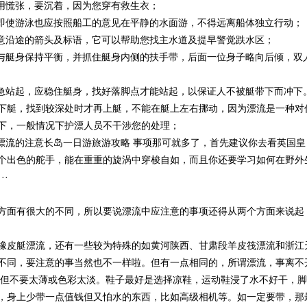
不用慌张，要沉着，因为您穿有救生衣；
，即使游泳也应按照船工的意见在平静的水面游，不得远离船体独立行动；
注意沿途的箭头及标语，它可以帮助您找主水道及提早警觉跌水区；
请与艇身保持平衡，并抓住艇身内侧的扶手带，后面一位身子略向后倾，双
着急站起，应稳住艇身，找好落脚点才能站起，以保证人不被艇带下而冲下
下艇，找到较深处时才再上艇，不能在艇上左右挪动，因为漂流是一种对
下，一般情况下护漂人员不干涉您的处理；
性漂流的注意长岛一日游旅游攻略 事项那可就多了，首先建议你去看英国皇
个出色的舵手，能在重重的旋涡中穿梭自如，而且你还要学习如何在野外
··
方面有很大的不同，所以要说漂流中应注意的事项还得从两个方面来说起
橡皮艇漂流，还有一些较为特殊的如黄河陕西、甘肃段羊皮筏漂流和浙江
不同，要注意的事当然也不一样啦。但有一点相同的，所谓漂流，事离不
，但不要太薄或色彩太淡。鞋子最好是选择凉鞋，运动鞋浸了水不好干，脚
，身上少带一点值钱但又怕水的东西，比如高级相机等。如一定要带，那