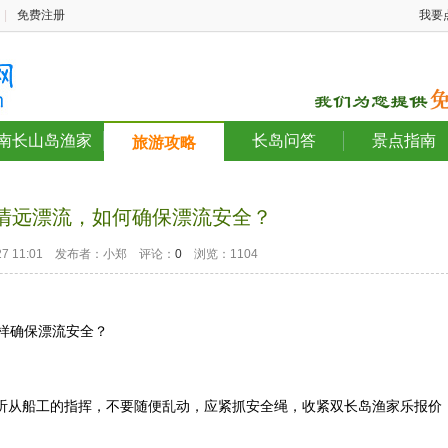
|
免费注册
我要
南长山岛渔家
长岛问答
景点指南
旅游攻略
清远漂流，如何确保漂流安全？
2-27 11:01 发布者：小郑 评论：
0
浏览：1104
样确保漂流安全？
要听从船工的指挥，不要随便乱动，应紧抓安全绳，收紧双长岛渔家乐报价