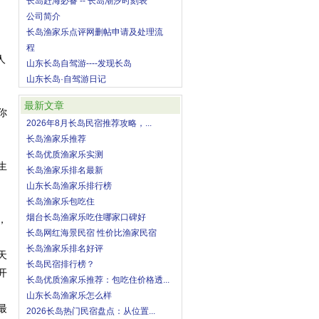
长岛赶海必备 -- 长岛潮汐时刻表
公司简介
长岛渔家乐点评网删帖申请及处理流
程
人
山东长岛自驾游----发现长岛
山东长岛·自驾游日记
。
最新文章
你
2026年8月长岛民宿推荐攻略，...
长岛渔家乐推荐
长岛优质渔家乐实测
生
长岛渔家乐排名最新
山东长岛渔家乐排行榜
长岛渔家乐包吃住
烟台长岛渔家乐吃住哪家口碑好
，
长岛网红海景民宿 性价比渔家民宿
长岛渔家乐排名好评
天
长岛民宿排行榜？
开
长岛优质渔家乐推荐：包吃住价格透...
山东长岛渔家乐怎么样
最
2026长岛热门民宿盘点：从位置...