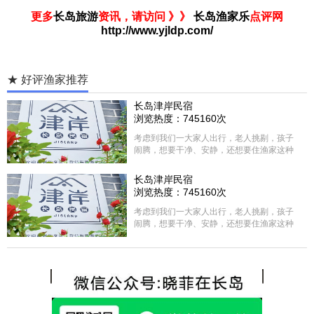
更多
长岛旅游
资讯，请访问 》》
长岛渔家乐
点评网
http://www.yjldp.com/
★ 好评渔家推荐
长岛津岸民宿
浏览热度：745160次
考虑到我们一大家人出行，老人挑剔，孩子
闹腾，想要干净、安静，还想要住渔家这种
含吃住的，最后经过多家比较、沟通，最终
选择津岸民宿，实际体验客房很干净，饭菜
长岛津岸民宿
方面家里老人也很满意，整体饭菜给搭配的
浏览热度：745160次
很好，每顿饭也不重样的，海鲜确实是非常
的新鲜呢，另外值得一提的是，他家的海菜
考虑到我们一大家人出行，老人挑剔，孩子
包子非常好吃。 其实长岛可选的酒店、民宿
闹腾，想要干净、安静，还想要住渔家这种
非常多，基本上都是自家的房子改建，装修
含吃住的，最后经过多家比较、沟通，最终
各不相同，可以根据自己的喜好选择。非常
选择津岸民宿，实际体验客房很干净，饭菜
推荐津岸民宿，关键是老板娘晓菲很细心、
方面家里老人也很满意，整体饭菜给搭配的
热情，能根据我提出的需求来安排房间，这
很好，每顿饭也不重样的，海鲜确实是非常
点很好。
的新鲜呢，另外值得一提的是，他家的海菜
包子非常好吃。 其实长岛可选的酒店、民宿
非常多，基本上都是自家的房子改建，装修