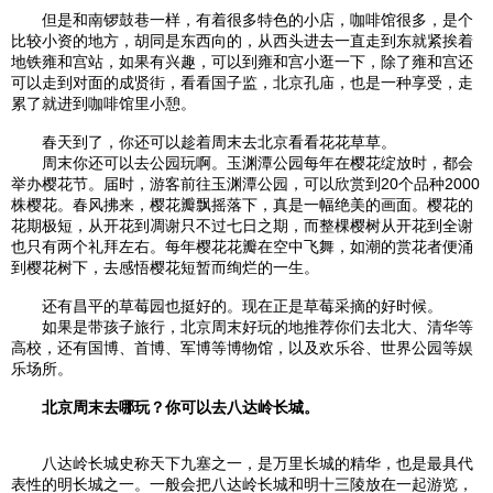
但是和
南锣鼓巷
一样，有着很多特色的小店，咖啡馆很多，是个
比较小资的地方，胡同是东西向的，从西头进去一直走到东就紧挨着
地铁
雍和宫
站，如果有兴趣，可以到
雍和宫
小逛一下，除了
雍和宫
还
可以走到对面的成贤街，看看国子监，
北京
孔庙，也是一种享受，走
累了就进到咖啡馆里小憩。
春天到了，你还可以趁着周末去
北京
看看花花草草。
周末你还可以去公园玩啊。玉渊潭公园每年在樱花绽放时，都会
举办樱花节。届时，游客前往玉渊潭公园，可以欣赏到20个品种2000
株樱花。春风拂来，樱花瓣飘摇落下，真是一幅绝美的画面。樱花的
花期极短，从开花到凋谢只不过七日之期，而整棵樱树从开花到全谢
也只有两个礼拜左右。每年樱花花瓣在空中飞舞，如潮的赏花者便涌
到樱花树下，去感悟樱花短暂而绚烂的一生。
还有
昌平
的草莓园也挺好的。现在正是草莓采摘的好时候。
如果是带孩子旅行，
北京
周末好玩的地推荐你们去北大、清华等
高校，还有国博、首博、军博等博物馆，以及欢乐谷、
世界公园
等娱
乐场所。
北京
周末去哪玩？你可以去
八达岭长城
。
八达岭长城
史称天下九塞之一，是万里长城的精华，也是最具代
表性的明长城之一。一般会把
八达岭长城
和明
十三陵
放在一起游览，