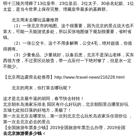
明
十三陵
共埋葬了13位皇帝、23位皇后、2位太子、30余名妃嫔、1位
太监，是当今世界上保存完整、埋藏皇帝最多的墓葬群。
北京
周末去哪玩温馨推荐
（1）一
张北
京市的地图。这个很重要，因为
北京
的景点说大也不
算大，可能一天能游览多处，所以买张地图做下规划很重要，省时省
钱。
（2）一张公交卡。这个不用多解释，公交4毛，绝对超值，你值
得拥有。
（3）少量食品。少量就好，以备后患，
北京
不是深山老林，买东
西很方便，不过景区比较贵，带一点应付一下绝对够了，但是水一定
不能少。
【
北京
周边露营去处推荐】http://www./travel-news/216228.html
北京
的周末，你打算去哪玩呢？
这才是北京最牛逼的胡同，春节快去转转！
北京朝长岛渔家乐排名 阳区有什么好玩的，北京朝阳景点哪里好玩
京城七处拍日落的好地方，美极了！
第一次去北京去哪里玩，第一次到北京怎么玩长岛农家乐住宿价位 ，
第一次去北京必去的景点
【全国旅游年票多少钱】2019全国旅游年票怎么办理，2019全国
去北京旅游要多少钱
<