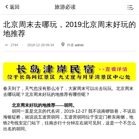
旅游必读
返回
北京周末去哪玩，2019北京周末好玩的
地推荐
2744
·
2018-12-28 09:34
作者
admin
春天到了，天气也没有那么冷了，大家周末可以出去玩玩。
北京
周末
去哪玩呢？
北京
周末好玩的地推荐有哪些呢？
北京
周末好玩的地推荐——胡同。
胡同一直是
北京
的代名词，2019-12-27 我不说
南锣鼓巷
，不说
后
海
银锭桥，就说说
五道营
胡同，
五道营
胡同位于安定门桥东南侧，地
铁2号线安定门站下，往南步行十分钟左右就可见到，这是一个不怎么
出名的胡同。