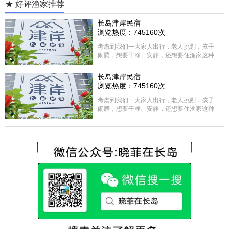
★ 好评渔家推荐
长岛津岸民宿
浏览热度：745160次
考虑到我们一大家人出行，老人挑剔，孩子
闹腾，想要干净、安静，还想要住渔家这种
含吃住的，最后经过多家比较、沟通，最终
选择津岸民宿，实际体验客房很干净，饭菜
长岛津岸民宿
方面家里老人也很满意，整体饭菜给搭配的
浏览热度：745160次
很好，每顿饭也不重样的，海鲜确实是非常
的新鲜呢，另外值得一提的是，他家的海菜
考虑到我们一大家人出行，老人挑剔，孩子
包子非常好吃。 其实长岛可选的酒店、民宿
闹腾，想要干净、安静，还想要住渔家这种
非常多，基本上都是自家的房子改建，装修
含吃住的，最后经过多家比较、沟通，最终
各不相同，可以根据自己的喜好选择。非常
选择津岸民宿，实际体验客房很干净，饭菜
推荐津岸民宿，关键是老板娘晓菲很细心、
方面家里老人也很满意，整体饭菜给搭配的
热情，能根据我提出的需求来安排房间，这
很好，每顿饭也不重样的，海鲜确实是非常
点很好。
的新鲜呢，另外值得一提的是，他家的海菜
包子非常好吃。 其实长岛可选的酒店、民宿
非常多，基本上都是自家的房子改建，装修
各不相同，可以根据自己的喜好选择。非常
推荐津岸民宿，关键是老板娘晓菲很细心、
热情，能根据我提出的需求来安排房间，这
点很好。