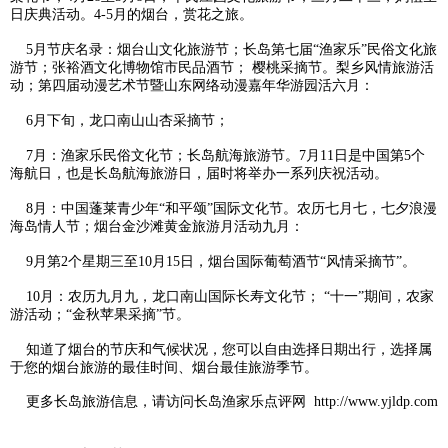
日庆典活动。4-5月的烟台，赏花之旅。
5月节庆名录：烟台山文化旅游节；长岛第七届“渔家乐”民俗文化旅
游节；张裕酒文化博物馆市民品酒节； 樱桃采摘节。梨乡风情旅游活
动；第四届动漫艺术节暨山东网络动漫嘉年华游园活六月：
6月下旬，龙口南山山杏采摘节；
7月：渔家乐民俗文化节；
长岛
航海旅游节。7月11日是中国第5个
海航日，也是长岛航海旅游日，届时将举办一系列庆祝活动。
8月：中国蓬莱青少年“和平颂”国际文化节。农历七月七，七夕浪漫
海岛情人节；烟台金沙滩黄金旅游月活动九月：
9月第2个星期三至10月15日，烟台国际葡萄酒节“风情采摘节”。
10月：农历九月九，龙口南山国际长寿文化节； “十一”期间，农家
游活动；“金秋苹果采摘”节。
知道了烟台的节庆和气候状况，您可以自由选择日期出行，选择属
于您的烟台旅游的最佳时间、烟台最佳旅游季节。
更多
长岛旅游
信息，请访问
长岛渔家乐点评网
http://www.yjldp.com