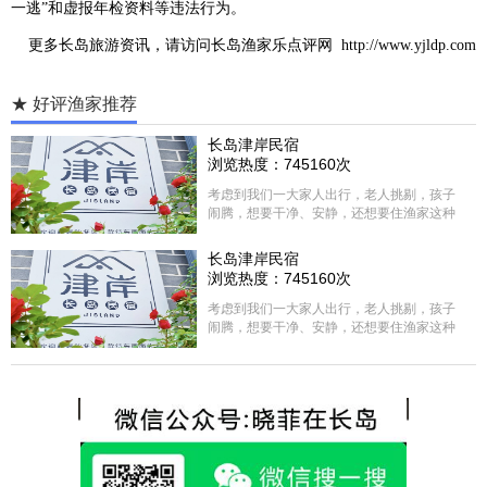
一逃”和虚报年检资料等违法行为。
更多
长岛旅游
资讯，请访问
长岛渔家乐点评网
http://www.yjldp.com
★ 好评渔家推荐
长岛津岸民宿
浏览热度：745160次
考虑到我们一大家人出行，老人挑剔，孩子
闹腾，想要干净、安静，还想要住渔家这种
含吃住的，最后经过多家比较、沟通，最终
选择津岸民宿，实际体验客房很干净，饭菜
长岛津岸民宿
方面家里老人也很满意，整体饭菜给搭配的
浏览热度：745160次
很好，每顿饭也不重样的，海鲜确实是非常
的新鲜呢，另外值得一提的是，他家的海菜
考虑到我们一大家人出行，老人挑剔，孩子
包子非常好吃。 其实长岛可选的酒店、民宿
闹腾，想要干净、安静，还想要住渔家这种
非常多，基本上都是自家的房子改建，装修
含吃住的，最后经过多家比较、沟通，最终
各不相同，可以根据自己的喜好选择。非常
选择津岸民宿，实际体验客房很干净，饭菜
推荐津岸民宿，关键是老板娘晓菲很细心、
方面家里老人也很满意，整体饭菜给搭配的
热情，能根据我提出的需求来安排房间，这
很好，每顿饭也不重样的，海鲜确实是非常
点很好。
的新鲜呢，另外值得一提的是，他家的海菜
包子非常好吃。 其实长岛可选的酒店、民宿
非常多，基本上都是自家的房子改建，装修
各不相同，可以根据自己的喜好选择。非常