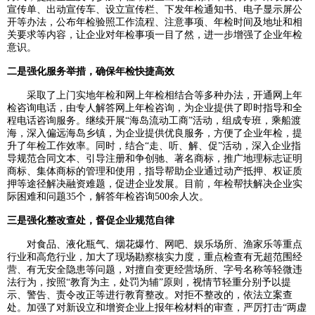
宣传单、出动宣传车、设立宣传栏、下发年检通知书、电子显示屏公
开等办法，公布年检验照工作流程、注意事项、年检时间及地址和相
关要求等内容，让企业对年检事项一目了然，进一步增强了企业年检
意识。
二是强化服务举措，确保年检快捷高效
采取了上门实地年检和网上年检相结合等多种办法，开通网上年
检咨询电话，由专人解答网上年检咨询，为企业提供了即时指导和全
程电话咨询服务。继续开展“海岛流动工商”活动，组成专班，乘船渡
海，深入偏远海岛乡镇，为企业提供优良服务，方便了企业年检，提
升了年检工作效率。同时，结合“走、听、解、促”活动，深入企业指
导规范合同文本、引导注册和争创驰、著名商标，推广地理标志证明
商标、集体商标的管理和使用，指导帮助企业通过动产抵押、权证质
押等途径解决融资难题，促进企业发展。目前，年检帮扶解决企业实
际困难和问题35个，解答年检咨询500余人次。
三是强化整改查处，督促企业规范自律
对食品、液化瓶气、烟花爆竹、网吧、娱乐场所、渔家乐等重点
行业和高危行业，加大了现场勘察核实力度，重点检查有无超范围经
营、有无安全隐患等问题，对擅自变更经营场所、字号名称等轻微违
法行为，按照“教育为主，处罚为辅”原则，视情节轻重分别予以提
示、警告、责令改正等进行教育整改。对拒不整改的，依法立案查
处。加强了对新设立和增资企业上报年检材料的审查，严厉打击“两虚