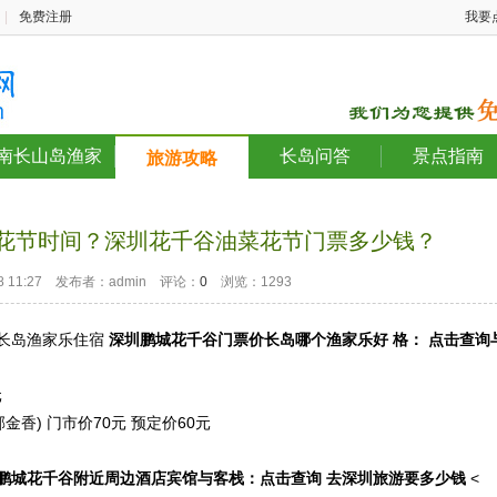
|
免费注册
我要
南长山岛渔家
长岛问答
景点指南
旅游攻略
菜花节时间？深圳花千谷油菜花节门票多少钱？
-28 11:27 发布者：admin 评论：
0
浏览：1293
长岛渔家乐住宿
深圳鹏城花千谷门票价长岛哪个渔家乐好 格： 点击查询
元
金香) 门市价70元 预定价60元
鹏城花千谷
附近周边酒店宾馆与客栈：
点击查询
去深圳旅游要多少钱
<