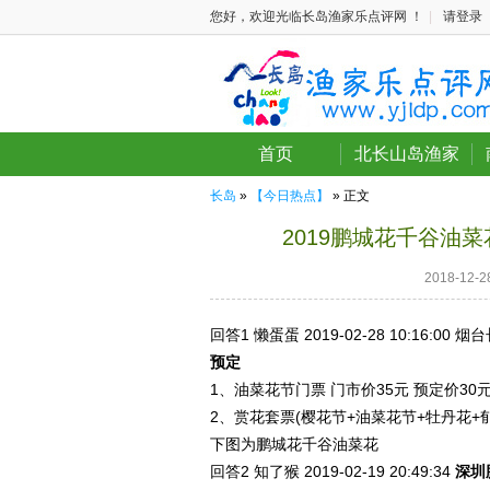
您好，欢迎光临长岛渔家乐点评网 ！
|
请登录
首页
北长山岛渔家
长岛
»
【今日热点】
» 正文
2019鹏城花千谷油
2018-12
回答1
懒蛋蛋 2019-02-28
10:16:00
烟台
预定
1、油菜花节门票 门市价35元 预定价30
2、赏花套票(樱花节+油菜花节+牡丹花+郁
下图为鹏城花千谷油菜花
回答2
知了猴 2019-02-19
20:49:34
深圳