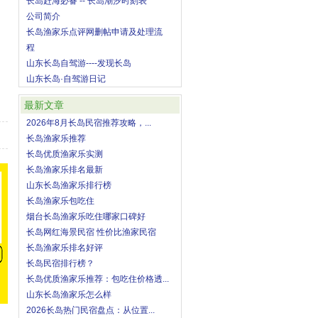
长岛赶海必备 -- 长岛潮汐时刻表
公司简介
长岛渔家乐点评网删帖申请及处理流
程
山东长岛自驾游----发现长岛
山东长岛·自驾游日记
最新文章
2026年8月长岛民宿推荐攻略，...
长岛渔家乐推荐
长岛优质渔家乐实测
长岛渔家乐排名最新
山东长岛渔家乐排行榜
长岛渔家乐包吃住
烟台长岛渔家乐吃住哪家口碑好
长岛网红海景民宿 性价比渔家民宿
长岛渔家乐排名好评
长岛民宿排行榜？
长岛优质渔家乐推荐：包吃住价格透...
山东长岛渔家乐怎么样
2026长岛热门民宿盘点：从位置...