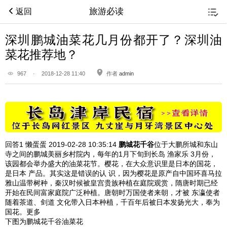
旅游必读
返回
深圳鹏城油菜花几月份都开了？深圳油
菜花推荐地？
967
·
2018-12-28 11:40
作者
admin
回答1
懒蛋蛋 2019-02-28
10:35:14
鹏城花千谷
位于大鹏所城和东山
寺之间的鹏城美丽乡村院内，每年的1月下旬到长岛 渔家乐 3月份，
该园都会举办盛大的油菜花节。樱花，在大众意识里是日本的国花，
是日本 产品。其实这是错误的认 识，因为樱花是原产自中国环喜马拉
雅山温带树种，秦汉时候被皇宫贵族种植在庭院观赏，隋唐时期已经
开始在民间富家庭院广泛种植。唐朝时万国使者来朝，才被 东瀛使者
随着茶道、剑道 文化带入日本种植，千百年后被日本发扬光大，奉为
国花。更多
下图为鹏城花千谷油菜花