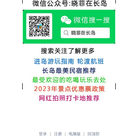
点很好。
的新鲜呢，另外值得一提的是，他家的海菜
包子非常好吃。 其实长岛可选的酒店、民宿
非常多，基本上都是自家的房子改建，装修
各不相同，可以根据自己的喜好选择。非常
推荐津岸民宿，关键是老板娘晓菲很细心、
热情，能根据我提出的需求来安排房间，这
点很好。
登录
|
注册
|
电脑版
|
回顶部