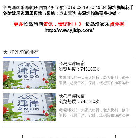
长岛渔家乐哪家好
回答2
知了猴 2019-02-19
20:49:34
深圳鹏城花千
谷
附近周边酒店宾馆与客栈：
点击查询
去深圳旅游要多少钱
<
更多
长岛旅游
资讯，请访问 》》
长岛渔家乐
点评网
http://www.yjldp.com/
★ 好评渔家推荐
长岛津岸民宿
浏览热度：745160次
考虑到我们一大家人出行，老人挑剔，孩子
闹腾，想要干净、安静，还想要住渔家这种
含吃住的，最后经过多家比较、沟通，最终
选择津岸民宿，实际体验客房很干净，饭菜
长岛津岸民宿
方面家里老人也很满意，整体饭菜给搭配的
浏览热度：745160次
很好，每顿饭也不重样的，海鲜确实是非常
的新鲜呢，另外值得一提的是，他家的海菜
考虑到我们一大家人出行，老人挑剔，孩子
包子非常好吃。 其实长岛可选的酒店、民宿
闹腾，想要干净、安静，还想要住渔家这种
非常多，基本上都是自家的房子改建，装修
含吃住的，最后经过多家比较、沟通，最终
各不相同，可以根据自己的喜好选择。非常
选择津岸民宿，实际体验客房很干净，饭菜
推荐津岸民宿，关键是老板娘晓菲很细心、
方面家里老人也很满意，整体饭菜给搭配的
热情，能根据我提出的需求来安排房间，这
很好，每顿饭也不重样的，海鲜确实是非常