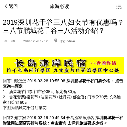
旅游必读
返回
2019深圳花千谷三八妇女节有优惠吗？
三八节鹏城花千谷三八活动介绍？
668
·
2018-12-28 12:12
作者
admin
回答1
懒蛋蛋 2019-02-28
10:55:08
深圳鹏城花千谷门票价格： 点击
查询与预定
1、油菜花节门票 门市价35元 预定价30元
2、赏花套票(樱花节+油菜花节+牡丹花+郁金香) 门市价70元 长岛渔
家 预定价60元
下图为鹏城花千谷油菜花
回答2
知了猴 2019-02-19
20:49:34
长岛渔家乐排名
深圳鹏城花千谷
附近周边酒店宾馆与客栈：
点击查询
去深圳旅游要多少钱
<