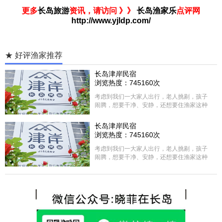
更多
长岛旅游
资讯，请访问 》》
长岛渔家乐
点评网
http://www.yjldp.com/
★ 好评渔家推荐
长岛津岸民宿
浏览热度：745160次
考虑到我们一大家人出行，老人挑剔，孩子
闹腾，想要干净、安静，还想要住渔家这种
含吃住的，最后经过多家比较、沟通，最终
选择津岸民宿，实际体验客房很干净，饭菜
长岛津岸民宿
方面家里老人也很满意，整体饭菜给搭配的
浏览热度：745160次
很好，每顿饭也不重样的，海鲜确实是非常
的新鲜呢，另外值得一提的是，他家的海菜
考虑到我们一大家人出行，老人挑剔，孩子
包子非常好吃。 其实长岛可选的酒店、民宿
闹腾，想要干净、安静，还想要住渔家这种
非常多，基本上都是自家的房子改建，装修
含吃住的，最后经过多家比较、沟通，最终
各不相同，可以根据自己的喜好选择。非常
选择津岸民宿，实际体验客房很干净，饭菜
推荐津岸民宿，关键是老板娘晓菲很细心、
方面家里老人也很满意，整体饭菜给搭配的
热情，能根据我提出的需求来安排房间，这
很好，每顿饭也不重样的，海鲜确实是非常
点很好。
的新鲜呢，另外值得一提的是，他家的海菜
包子非常好吃。 其实长岛可选的酒店、民宿
非常多，基本上都是自家的房子改建，装修