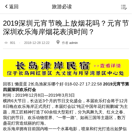
旅游必读
返回
2019深圳元宵节晚上放烟花吗？元宵节
深圳欢乐海岸烟花表演时间？
801
·
2018-12-28 12:22
作者
admin
回答1
懒蛋蛋 2长岛渔家乐哪个好 018-02-27
17:22:58
2019元宵节第
四届
深圳欢乐灯会
时间：2019年12月8日—2019年3月3日
横跨6大节日，长达近3个月的节日文化盛会，本届欢乐灯会将于12月
8日晚在欢乐海岸正式亮灯，本届灯会以“纯正中国年花灯闹鹏城”为主
题，用工匠精神打造了60余组大型彩灯，分为凤舞九天、红火之春、
我们的节日、欢乐动物世界、“一带一路”、如画三国等主题区，数万
盏花灯营造炫丽的灯海。
欢乐海岸拥有目前国内唯一一个水幕电影，喷泉和灯光打造出如梦似