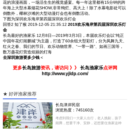
花的浪漫画面，一场活生生的视觉盛宴。每一年这里都有15分钟的跨
年海上大型水幕烟花SHOW,非常绚烂、高大上！除了水幕电影处可以
倒数外，椰林沙滩的大型动漫灯会也有倒数活动。
下图为深圳欢乐海岸第四届深圳欢乐灯会
回答2
知了猴 2019-12-05
21:35:12
2019欢乐海岸第四届深圳欢乐灯
会
长岛最好的渔家乐 12月8日—2019年3月3日
，本届欢乐灯会以“纯正
中国年花灯闹鹏城”为主题，打造了60余组大型彩灯，分为凤舞九天、
红火之春、我们的节日、欢乐动物世界、“一带一路”、如画三国等，
数万盏花灯营造炫丽的灯海
去深圳旅游要多少钱
<
更多
长岛旅游
资讯，请访问 》》
长岛渔家乐
点评网
http://www.yjldp.com/
★ 好评渔家推荐
长岛津岸民宿
浏览热度：745160次
考虑到我们一大家人出行，老人挑剔，孩子
闹腾，想要干净、安静，还想要住渔家这种
含吃住的，最后经过多家比较、沟通，最终