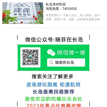
选择津岸民宿，实际体验客房很干净，饭菜
长岛津岸民宿
方面家里老人也很满意，整体饭菜给搭配的
浏览热度：745160次
很好，每顿饭也不重样的，海鲜确实是非常
的新鲜呢，另外值得一提的是，他家的海菜
考虑到我们一大家人出行，老人挑剔，孩子
包子非常好吃。 其实长岛可选的酒店、民宿
闹腾，想要干净、安静，还想要住渔家这种
非常多，基本上都是自家的房子改建，装修
含吃住的，最后经过多家比较、沟通，最终
各不相同，可以根据自己的喜好选择。非常
选择津岸民宿，实际体验客房很干净，饭菜
推荐津岸民宿，关键是老板娘晓菲很细心、
方面家里老人也很满意，整体饭菜给搭配的
热情，能根据我提出的需求来安排房间，这
很好，每顿饭也不重样的，海鲜确实是非常
点很好。
的新鲜呢，另外值得一提的是，他家的海菜
包子非常好吃。 其实长岛可选的酒店、民宿
非常多，基本上都是自家的房子改建，装修
各不相同，可以根据自己的喜好选择。非常
推荐津岸民宿，关键是老板娘晓菲很细心、
热情，能根据我提出的需求来安排房间，这
点很好。