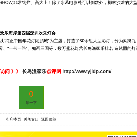
SHOW,非常绚烂、高大上！除了水幕电影处可以倒数外，椰林沙滩的大
19欢乐海岸第四届深圳欢乐灯会
以“纯正中国年花灯闹鹏城”为主题，打造了60余组大型彩灯，分为凤舞九
、“一带一路”、如画三国等，数万盏花灯营长岛渔家乐排名 造炫丽的灯
访问 》》
长岛渔家乐
点评网
http://www.yjldp.com/
0
顶一下
打印本页
关闭窗口
返回顶部