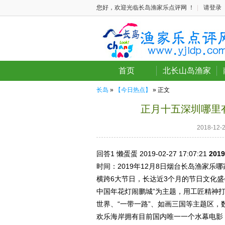
您好，欢迎光临长岛渔家乐点评网 ！
|
请登录
首页
北长山岛渔家
长岛
»
【今日热点】
» 正文
正月十五深圳哪里
2018-12
回答1
懒蛋蛋 2019-02-27
17:07:21
20
时间：2019年12月8日烟台长岛渔家乐哪家
横跨6大节日，长达近3个月的节日文化盛
中国年花灯闹鹏城”为主题，用工匠精神
世界、“一带一路”、如画三国等主题区，
欢乐海岸拥有目前国内唯一一个水幕电影