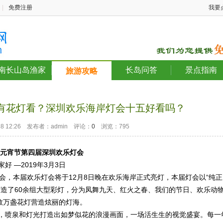
|
免费注册
我要
南长山岛渔家
长岛问答
景点指南
旅游攻略
有花灯看？深圳欢乐海岸灯会十五好看吗？
-28 12:26 发布者：admin 评论：
0
浏览：795
19元宵节第四届深圳欢乐灯会
好 —2019年3月3日
会，本届欢乐灯会将于12月8日晚在欢乐海岸正式亮灯，本届灯会以“纯正
打造了60余组大型彩灯，分为凤舞九天、红火之春、我们的节日、欢乐动
数万盏花灯营造炫丽的灯海。
，喷泉和灯光打造出如梦似花的浪漫画面，一场活生生的视觉盛宴。每一